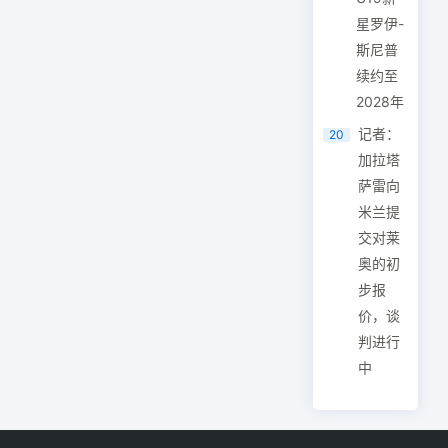
星罗伊-
斯尼普
续约至
2028年
记者：
20
加拉塔
萨雷向
米兰提
交对莱
奥的初
步报
价，谈
判进行
中