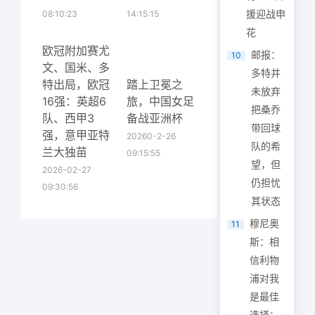
援迎战申
08:10:23
14:15:15
花
欧冠附加赛尤
邮报：
10
文、国米、多
多特并
特出局，欧冠
踏上卫冕之
未放弃
16强：英超6
旅，中国女足
把桑乔
队、西甲3
备战亚洲杯
带回球
强，意甲亚特
20260-2-26
队的希
兰大独苗
09:15:55
望，但
2026-02-27
仍担忧
09:30:56
其状态
穆尼奥
11
斯：相
信利物
浦对我
是最佳
选择；