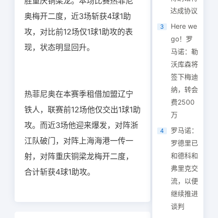
胜重庆铜梁龙。本场比赛热菲尼
达成协议
奥梅开二度，近3场斩获4球1助
Here we
3
攻，对比前12场仅1球1助攻的表
go！罗
现，状态明显回升。
马诺：勒
沃库森将
签下梅迪
纳，转会
热菲尼奥在本赛季租借加盟辽宁
费2500
铁人，联赛前12场他仅交出1球1助
万
攻。而近3场他迎来爆发，对阵浙
罗马诺：
4
江队破门，对阵上海海港一传一
罗德里已
射，对阵重庆铜梁龙梅开二度，
和德科和
弗里克交
合计斩获4球1助攻。
流，以便
继续推进
谈判