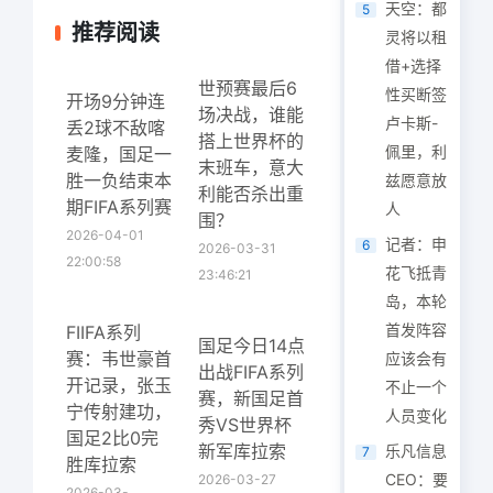
天空：都
5
推荐阅读
灵将以租
借+选择
世预赛最后6
性买断签
开场9分钟连
场决战，谁能
卢卡斯-
丢2球不敌喀
搭上世界杯的
佩里，利
麦隆，国足一
末班车，意大
胜一负结束本
兹愿意放
利能否杀出重
期FIFA系列赛
人
围？
2026-04-01
记者：申
6
2026-03-31
22:00:58
花飞抵青
23:46:21
岛，本轮
首发阵容
FIIFA系列
国足今日14点
赛：韦世豪首
应该会有
出战FIFA系列
开记录，张玉
不止一个
赛，新国足首
宁传射建功，
人员变化
秀VS世界杯
国足2比0完
新军库拉索
乐凡信息
7
胜库拉索
CEO：要
2026-03-27
2026-03-