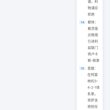
谱，利
物浦应
拒绝
都体：
14
都灵接
近租借
引进利
兹联门
将卢卡
斯-佩里
意媒：
15
在阿莫
林的3-
4-2-1体
系里，
贡萨洛
将担任