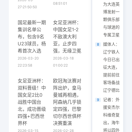
08:51:01
为大连英
27:21:50:50
博发射一
颗俱乐部
国足最新一期
女足亚洲杯：
与球迷的
集训名单公
中国女足1-2
专属卫星
布，包含9名
不敌澳大利
U23球员，杨
亚，止步四
媒体人：
8
希首次入选
强，无缘卫冕
辽宁铁人
2026-03-20
2026-03-18
今日已出
22:23:58
01:00:22
征大连，
提前前往
女足亚洲杯：
欧冠淘汰赛对
客场备战
双料晋级！中
阵出炉，皇马
辽宁德比
国女足2比0
曼城再相遇，
记者：外
9
战胜中国台
阿森纳几乎锁
援安杰尔
北，成功晋级
定四强，巴黎
科维奇复
四强+巴西世
切尔西世俱杯
出，海牛
界杯
决赛重演
将以四外
2026-03-15
2026-02-28