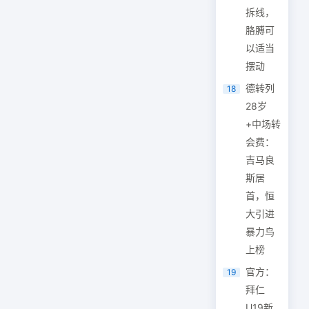
拆线，
胳膊可
以适当
摆动
德转列
18
28岁
+中场转
会费：
吉马良
斯居
首，恒
大引进
暴力鸟
上榜
官方：
19
拜仁
U19新