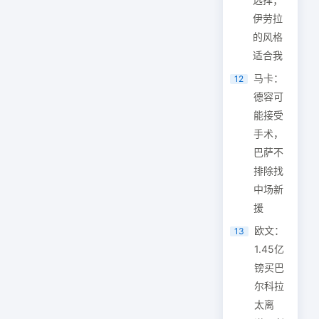
伊劳拉
的风格
适合我
马卡：
12
德容可
能接受
手术，
巴萨不
排除找
中场新
援
欧文：
13
1.45亿
镑买巴
尔科拉
太离