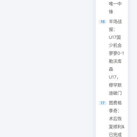
唯一中
锋
半场战
16
报：
U17国
少机会
寥寥0-1
勒沃库
森
U17，
穆罕默
迪破门
图费格
17
季奇：
术后恢
复顺利&
已完成