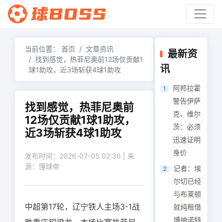
当前位置：
首页
文章资讯
最新资
找到感觉，热菲尼奥前12场仅贡献1
讯
球1助攻，近3场斩获4球1助攻
阿邦拉霍
1
警告伊萨
找到感觉，热菲尼奥前
克、维尔
12场仅贡献1球1助攻，
茨：必须
近3场斩获4球1助攻
迅速证明
身价
发布时间：2026-07-05 02:36 | 来
源：懂球帝
记者：埃
2
尔切已经
与布莱顿
中超第17轮，辽宁铁人主场3-1战
就纯租借
博纳诺特