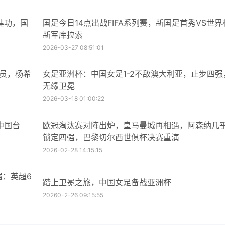
建功，国
国足今日14点出战FIFA系列赛，新国足首秀VS世界
新军库拉索
2026-03-27 08:51:01
球员，杨希
女足亚洲杯：中国女足1-2不敌澳大利亚，止步四强
无缘卫冕
2026-03-18 01:00:22
中国台
欧冠淘汰赛对阵出炉，皇马曼城再相遇，阿森纳几
锁定四强，巴黎切尔西世俱杯决赛重演
2026-02-28 14:15:15
强：英超6
踏上卫冕之旅，中国女足备战亚洲杯
20260-2-26 09:15:55