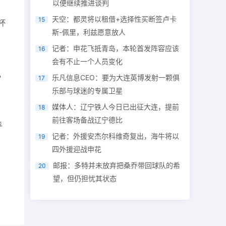
以便继续推进谈判
天空：都灵将以租借+选择性买断签卢卡
15
杯
斯-佩里，利兹愿意放人
记者：申花飞抵青岛，本轮首发阵容应该
16
会有不止一个人员变化
，
乐凡信息CEO：要为大连英博发射一颗俱
17
乐部与球迷的专属卫星
媒体人：辽宁铁人今日已出征大连，提前
18
前往客场备战辽宁德比
乎
记者：外援安杰尔科维奇复出，海牛将以
19
四外援迎战申花
邮报：多特并未放弃把桑乔带回球队的希
20
望，但仍担忧其状态