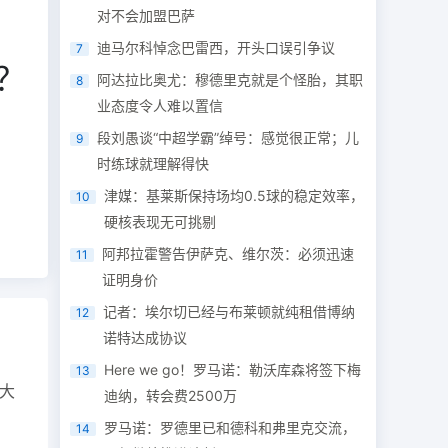
对不会加盟巴萨
迪马尔科悼念巴雷西，开头口误引争议
7
？
阿达拉比奥尤：穆德里克就是个怪胎，其职
8
业态度令人难以置信
段刘愚谈“中超学霸”绰号：感觉很正常；儿
9
时练球就理解得快
津媒：基莱斯保持场均0.5球的稳定效率，
10
硬核表现无可挑剔
阿邦拉霍警告伊萨克、维尔茨：必须迅速
11
证明身价
记者：埃尔切已经与布莱顿就纯租借博纳
12
诺特达成协议
Here we go！罗马诺：勒沃库森将签下梅
13
大
迪纳，转会费2500万
罗马诺：罗德里已和德科和弗里克交流，
14