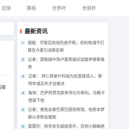
足球
赛程
世界杯
世俱杯
最新资讯
镜报：尽管后防线伤病不断，但利物浦不打
1
算在今夏引进斯彭斯
记者：富勒姆中场卢基奇接近加盟伊普斯维
2
奇
记者： 拜仁将谢什科视为凯恩接班人，等
3
明年或后年才会推进
铭接
每体：巴萨阿贾克斯争夺比尔希利，马略卡
4
想留下他
记者：难免会替巴莱巴感到惋惜，他原本梦
5
寐以求转会曼联
莫雷托：除非发生超级意外，否则小蜘蛛绝
6