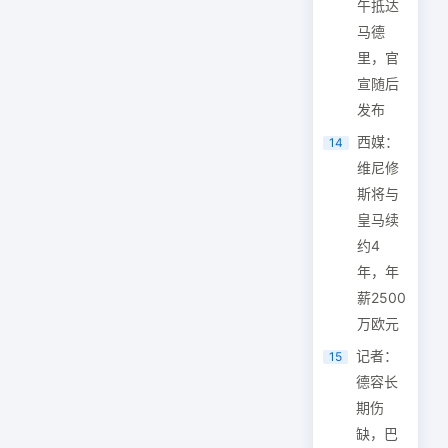
午抵达
马德
里，官
宣随后
发布
西媒：
14
维尼修
斯将与
皇马续
约4
年，年
薪2500
万欧元
记者：
15
德容长
期伤
缺，巴