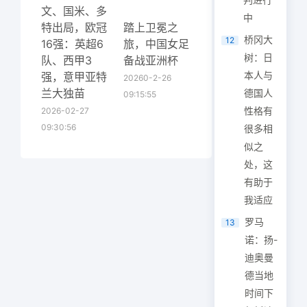
文、国米、多
中
特出局，欧冠
踏上卫冕之
桥冈大
12
16强：英超6
旅，中国女足
树：日
队、西甲3
备战亚洲杯
本人与
强，意甲亚特
20260-2-26
兰大独苗
德国人
09:15:55
性格有
2026-02-27
09:30:56
很多相
似之
处，这
有助于
我适应
罗马
13
诺：扬-
迪奥曼
德当地
时间下