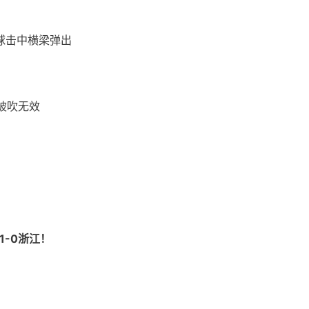
球击中横梁弹出
被吹无效
-0浙江！