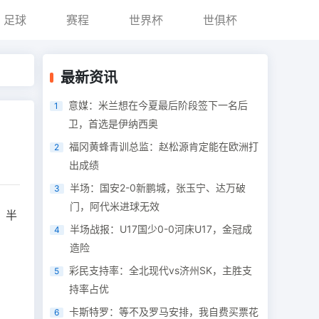
足球
赛程
世界杯
世俱杯
最新资讯
意媒：米兰想在今夏最后阶段签下一名后
1
卫，首选是伊纳西奥
福冈黄蜂青训总监：赵松源肯定能在欧洲打
2
出成绩
半场：国安2-0新鹏城，张玉宁、达万破
3
门，阿代米进球无效
。半
半场战报：U17国少0-0河床U17，金冠成
4
造险
彩民支持率：全北现代vs济州SK，主胜支
5
持率占优
卡斯特罗：等不及罗马安排，我自费买票花
6