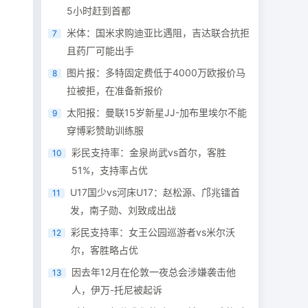
5小时赶到首都
米体：国米求购迪亚比遇阻，吉达联合抗拒
7
且药厂可能出手
图片报：多特固定费低于4000万欧报价马
8
拉被拒，在准备新报价
太阳报：曼联15岁新星JJ-加布里埃尔不能
9
穿博彩赞助训练服
彩民支持率：金泉尚武vs首尔，客胜
10
51%，支持率占优
U17国少vs河床U17：赵松源、邝兆镭首
11
发，南子勋、刘致成出战
彩民支持率：女王公园巡游者vs米尔沃
12
尔，客胜略占优
因去年12月在伦敦一夜总会涉嫌袭击他
13
人，伊万-托尼被起诉