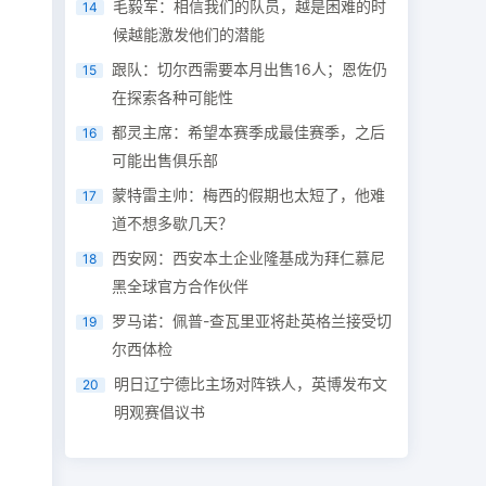
毛毅军：相信我们的队员，越是困难的时
14
候越能激发他们的潜能
跟队：切尔西需要本月出售16人；恩佐仍
15
在探索各种可能性
都灵主席：希望本赛季成最佳赛季，之后
16
可能出售俱乐部
蒙特雷主帅：梅西的假期也太短了，他难
17
道不想多歇几天？
西安网：西安本土企业隆基成为拜仁慕尼
18
黑全球官方合作伙伴
罗马诺：佩普-查瓦里亚将赴英格兰接受切
19
尔西体检
明日辽宁德比主场对阵铁人，英博发布文
20
明观赛倡议书