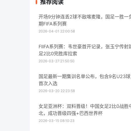
推荐阅读
开场9分钟连丢2球不敌喀麦隆，国足一胜一
期FIFA系列赛
2026-04-01 22:00:58
FIIFA系列赛：韦世豪首开记录，张玉宁传射
足2比0完胜库拉索
2026-03-27:21:50:50
国足最新一期集训名单公布，包含9名U23
首次入选
2026-03-20 22:23:58
女足亚洲杯：双料晋级！中国女足2比0战胜
北，成功晋级四强+巴西世界杯
2026-03-15 08:10:23