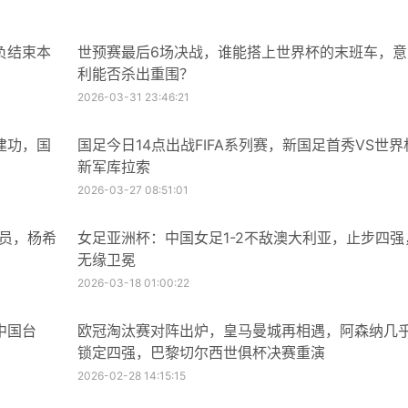
负结束本
世预赛最后6场决战，谁能搭上世界杯的末班车，意
利能否杀出重围？
2026-03-31 23:46:21
建功，国
国足今日14点出战FIFA系列赛，新国足首秀VS世界
新军库拉索
2026-03-27 08:51:01
球员，杨希
女足亚洲杯：中国女足1-2不敌澳大利亚，止步四强
无缘卫冕
2026-03-18 01:00:22
中国台
欧冠淘汰赛对阵出炉，皇马曼城再相遇，阿森纳几
锁定四强，巴黎切尔西世俱杯决赛重演
2026-02-28 14:15:15