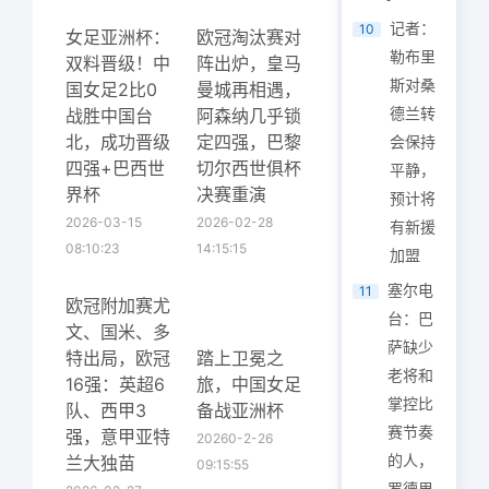
记者：
10
女足亚洲杯：
欧冠淘汰赛对
勒布里
双料晋级！中
阵出炉，皇马
斯对桑
国女足2比0
曼城再相遇，
德兰转
战胜中国台
阿森纳几乎锁
北，成功晋级
定四强，巴黎
会保持
四强+巴西世
切尔西世俱杯
平静，
界杯
决赛重演
预计将
2026-03-15
2026-02-28
有新援
08:10:23
14:15:15
加盟
塞尔电
11
欧冠附加赛尤
台：巴
文、国米、多
萨缺少
特出局，欧冠
踏上卫冕之
老将和
16强：英超6
旅，中国女足
掌控比
队、西甲3
备战亚洲杯
赛节奏
强，意甲亚特
20260-2-26
的人，
兰大独苗
09:15:55
罗德里