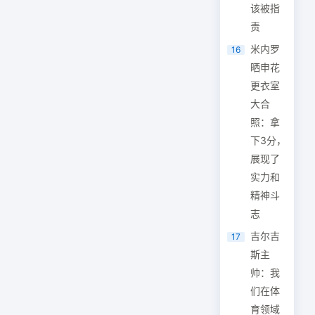
该被指
责
米内罗
16
晒申花
更衣室
大合
照：拿
下3分，
展现了
实力和
精神斗
志
吉尔吉
17
斯主
帅：我
们在体
育领域