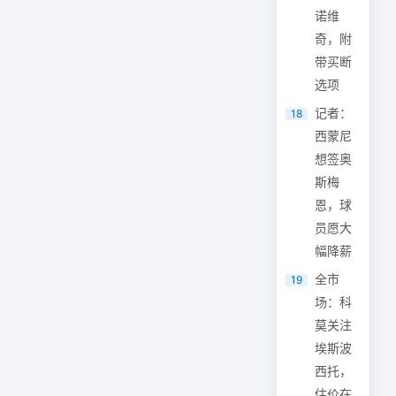
诺维
奇，附
带买断
选项
记者：
18
西蒙尼
想签奥
斯梅
恩，球
员愿大
幅降薪
全市
19
场：科
莫关注
埃斯波
西托，
估价在