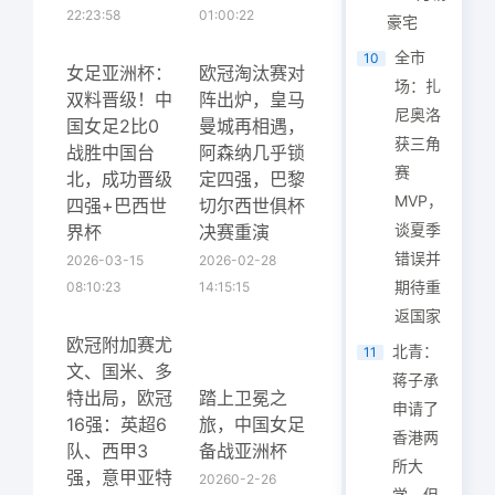
22:23:58
01:00:22
豪宅
全市
10
女足亚洲杯：
欧冠淘汰赛对
场：扎
双料晋级！中
阵出炉，皇马
尼奥洛
国女足2比0
曼城再相遇，
获三角
战胜中国台
阿森纳几乎锁
赛
北，成功晋级
定四强，巴黎
MVP，
四强+巴西世
切尔西世俱杯
谈夏季
界杯
决赛重演
错误并
2026-03-15
2026-02-28
期待重
08:10:23
14:15:15
返国家
欧冠附加赛尤
北青：
11
文、国米、多
蒋子承
特出局，欧冠
踏上卫冕之
申请了
16强：英超6
旅，中国女足
香港两
队、西甲3
备战亚洲杯
所大
强，意甲亚特
20260-2-26
学，但