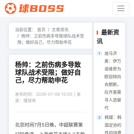
当前位置：
首页
文章资讯
最新资
杨帅：之前伤病多导致球队战术受
讯
限；做好自己，尽力帮助申花
迪马济
1
奥：伊万
杨帅：之前伤病多导致
诺维奇为
球队战术受限；做好自
欧冠倾向
己，尽力帮助申花
去朗斯，
拉齐奥需
发布时间：2026-07-06 10:05 | 来
寻人选替
源：懂球帝
代
韩媒：韩
2
北京时间7月5日晚，中超联赛第
国足协的
性招待费