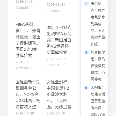
2026-04-01
维尔贝
7
2026-03-31
22:00:58
克：领导
23:46:21
角色是水
到渠成
FIIFA系列
国足今日14点
赛：韦世豪首
的，不太
出战FIFA系列
开记录，张玉
喜欢力量
赛，新国足首
宁传射建功，
训练
秀VS世界杯
国足2比0完
新军库拉索
加斯佩里
8
胜库拉索
尼：罗马
2026-03-27
2026-03-
08:51:01
表现极其
27:21:50:50
糟糕，仍
需补强
国足最新一期
女足亚洲杯：
太阳报：
集训名单公
中国女足1-2
9
布，包含9名
不敌澳大利
埃弗顿后
U23球员，杨
亚，止步四
卫基恩挂
希首次入选
强，无缘卫冕
牌出售
2026-03-20
2026-03-18
330万镑