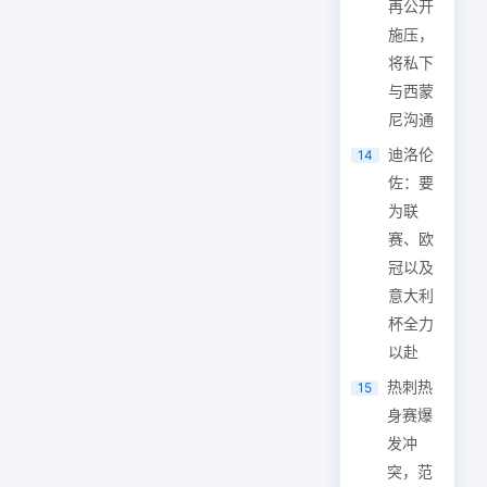
再公开
施压，
将私下
与西蒙
尼沟通
迪洛伦
14
佐：要
为联
赛、欧
冠以及
意大利
杯全力
以赴
热刺热
15
身赛爆
发冲
突，范