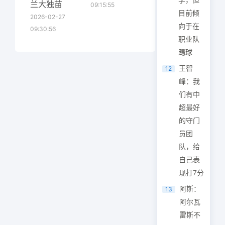
兰大独苗
09:15:55
目前倾
2026-02-27
向于在
09:30:56
职业队
踢球
王智
12
峰：我
们有中
超最好
的守门
员团
队，给
自己表
现打7分
阿斯：
13
阿尔瓦
雷斯不