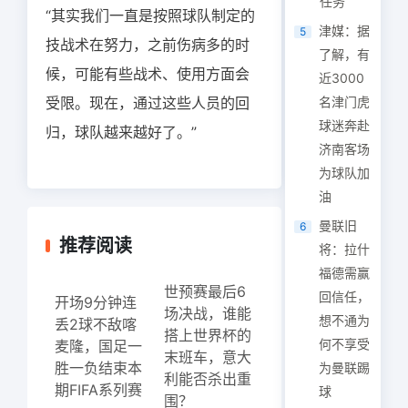
任务
“其实我们一直是按照球队制定的
津媒：据
5
技战术在努力，之前伤病多的时
了解，有
候，可能有些战术、使用方面会
近3000
受限。现在，通过这些人员的回
名津门虎
球迷奔赴
归，球队越来越好了。”
济南客场
为球队加
油
曼联旧
6
推荐阅读
将：拉什
福德需赢
世预赛最后6
回信任，
开场9分钟连
场决战，谁能
想不通为
丢2球不敌喀
搭上世界杯的
何不享受
麦隆，国足一
末班车，意大
胜一负结束本
为曼联踢
利能否杀出重
期FIFA系列赛
球
围？