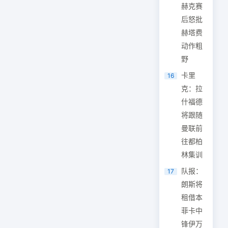
赫克赛
后怒批
赫塔费
动作粗
野
卡里
16
克：拉
什福德
将跟随
曼联前
往都柏
林集训
队报：
17
朗斯将
租借本
菲卡中
锋伊万