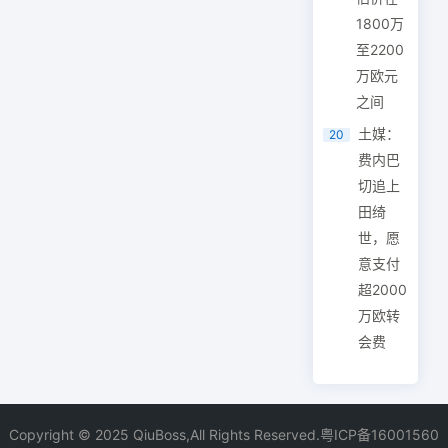
1800万
至2200
万欧元
之间
土媒：
20
费内巴
切追上
田绮
世，愿
意支付
超2000
万欧转
会费
Copyright © 2025 QiuBoss,All Rights Reserved.
粤ICP备16001560