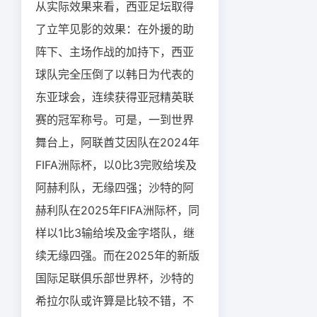
从实际效果来看，西亚足坛取得
了立竿见影的效果：在外援的助
阵下、主场作战的加持下，西亚
球队完全压倒了以韩日为代表的
东亚球会，连续获得亚冠精英联
赛的冠军称号。可是，一到世界
舞台上，阿联酋艾因队在2024年
FIFA洲际杯，以0比3完败给埃及
阿赫利队，无缘四强；沙特的阿
赫利队在2025年FIFA洲际杯，同
样以1比3输给埃及金字塔队，继
续无缘四强。而在2025年的新版
国际足联俱乐部世界杯，沙特的
希拉尔队或许算是比较不错，不