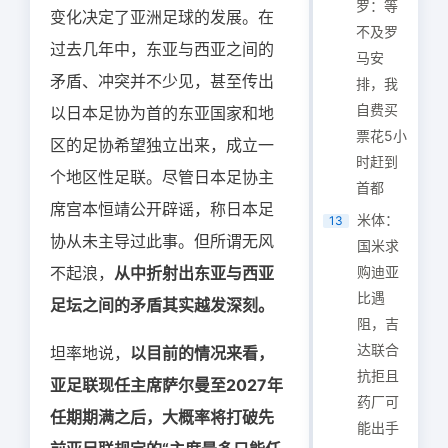
罗：等
变化决定了亚洲足球的发展。在
不及罗
过去几年中，东亚与西亚之间的
马安
矛盾、冲突并不少见，甚至传出
排，我
自费买
以日本足协为首的东亚国家和地
票花5小
区的足协希望独立出来，成立一
时赶到
个地区性足联。尽管日本足协主
首都
席宫本恒靖公开辟谣，称日本足
米体：
13
协从未主导过此事。但所谓无风
国米求
不起浪，
从中折射出东亚与西亚
购迪亚
比遇
足坛之间的矛盾其实越发深刻。
阻，吉
达联合
坦率地说，
以目前的情况来看，
抗拒且
亚足联现任主席萨尔曼至2027年
药厂可
任期期满之后，大概率将打破先
能出手