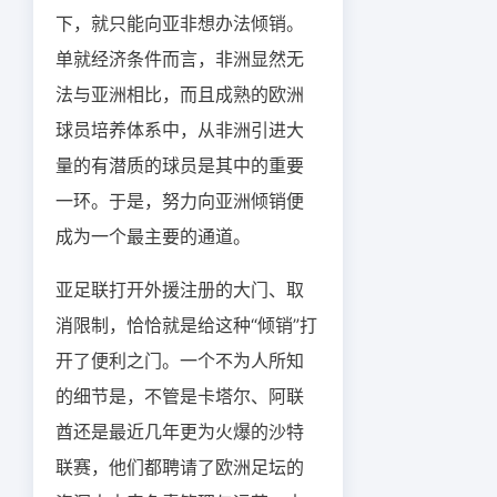
下，就只能向亚非想办法倾销。
单就经济条件而言，非洲显然无
法与亚洲相比，而且成熟的欧洲
球员培养体系中，从非洲引进大
量的有潜质的球员是其中的重要
一环。于是，努力向亚洲倾销便
成为一个最主要的通道。
亚足联打开外援注册的大门、取
消限制，恰恰就是给这种“倾销”打
开了便利之门。一个不为人所知
的细节是，不管是卡塔尔、阿联
酋还是最近几年更为火爆的沙特
联赛，他们都聘请了欧洲足坛的