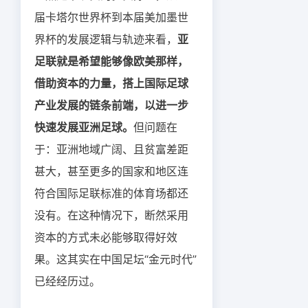
届卡塔尔世界杯到本届美加墨世
界杯的发展逻辑与轨迹来看，
亚
足联就是希望能够像欧美那样，
借助资本的力量，搭上国际足球
产业发展的链条前端，以进一步
快速发展亚洲足球。
但问题在
于：亚洲地域广阔、且贫富差距
甚大，甚至更多的国家和地区连
符合国际足联标准的体育场都还
没有。在这种情况下，断然采用
资本的方式未必能够取得好效
果。这其实在中国足坛“金元时代”
已经经历过。