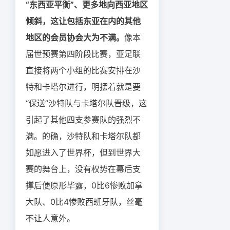
“东西亚平衡”、更多地向西亚地区
倾斜，这让包括东亚在内的其他
地区的会员协会大为不满。
像本
届世预赛第四阶段比赛，亚足联
直接将两个小组的比赛安排在沙
特和卡塔尔进行，明摆着就是要
“保送”沙特队与卡塔尔队晋级，这
引起了其他四支参赛队的强烈不
满。的确，沙特队和卡塔尔队都
如愿进入了世界杯，但到世界大
赛的舞台上，没有权势在幕后支
撑后便原形毕露，0比6惨败加拿
大队、0比4惨败西班牙队，丝毫
不让人意外。