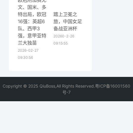
欧冠附加赛尤
文、国米、多
特出局，欧冠
踏上卫冕之
16强：英超6
旅，中国女足
队、西甲3
备战亚洲杯
强，意甲亚特
20260-2-26
兰大独苗
09:15:55
2026-02-27
09:30:56
Copyright © 2025 QiuBoss,All Rights Reserved.
粤ICP备16001560
号-7