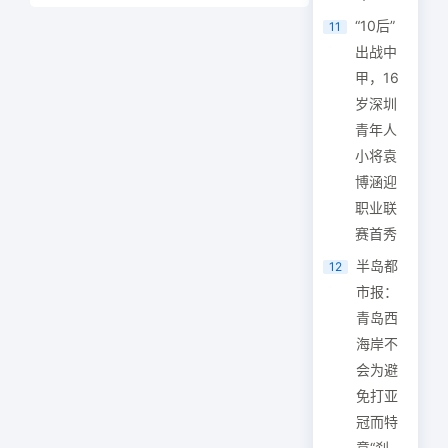
“10后”
11
出战中
甲，16
岁深圳
青年人
小将袁
博涵迎
职业联
赛首秀
半岛都
12
市报：
青岛西
海岸不
会为避
免打亚
冠而特
意“刹