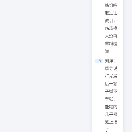
练组吸
取过往
教训，
临场换
人没再
重蹈覆
辙
刘洋：
18
唐导说
打光最
后一颗
子弹不
夸张，
能踢的
几乎都
派上场
了