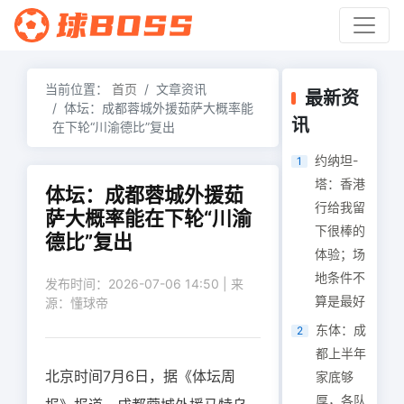
当前位置：
首页
文章资讯
最新资
体坛：成都蓉城外援茹萨大概率能
讯
在下轮“川渝德比”复出
约纳坦-
1
塔：香港
体坛：成都蓉城外援茹
行给我留
萨大概率能在下轮“川渝
下很棒的
德比”复出
体验；场
地条件不
发布时间：2026-07-06 14:50 | 来
算是最好
源：懂球帝
东体：成
2
都上半年
北京时间7月6日，据《体坛周
家底够
厚，各队