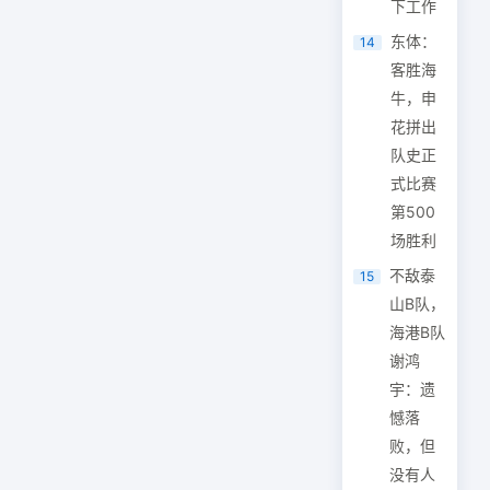
下工作
东体：
14
客胜海
牛，申
花拼出
队史正
式比赛
第500
场胜利
不敌泰
15
山B队，
海港B队
谢鸿
宇：遗
憾落
败，但
没有人