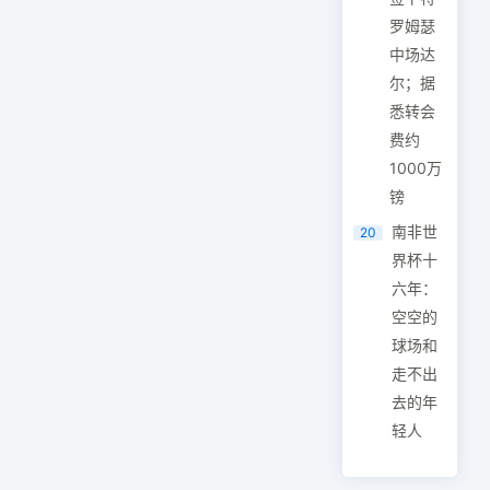
罗姆瑟
中场达
尔；据
悉转会
费约
1000万
镑
南非世
20
界杯十
六年：
空空的
球场和
走不出
去的年
轻人