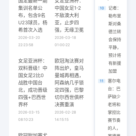
国足最新一期
女足亚洲杯：
集训名单公
中国女足1-2
记者：
10
布，包含9名
不敌澳大利
勒布里
U23球员，杨
亚，止步四
斯对桑
希首次入选
强，无缘卫冕
德兰转
2026-03-20
2026-03-18
会保持
22:23:58
01:00:22
平静，
预计将
女足亚洲杯：
欧冠淘汰赛对
有新援
双料晋级！中
阵出炉，皇马
加盟
国女足2比0
曼城再相遇，
塞尔电
11
战胜中国台
阿森纳几乎锁
台：巴
北，成功晋级
定四强，巴黎
萨缺少
四强+巴西世
切尔西世俱杯
界杯
决赛重演
老将和
掌控比
2026-03-15
2026-02-28
08:10:23
14:15:15
赛节奏
的人，
欧冠附加赛尤
罗德里