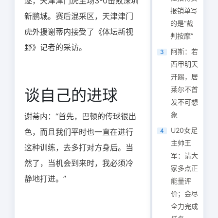
逐，天津津门虎主场3-0击败深圳
报销单写
新鹏城。赛后混采区，天津津门
的是“裁
虎外援谢蒂内接受了《体坛新视
判按摩”
野》记者的采访。
阿斯：若
3
西甲明天
开踢，居
莱尔不首
谈自己的进球
发不可想
象
谢蒂内：“首先，巴顿的传球很出
U20女足
色，而且我们平时也一直在进行
4
主帅王
这种训练，去多打对方身后。当
军：请大
然了，当机会到来时，我必须冷
家多点正
静地打进。”
能量评
价；会尽
全力完成