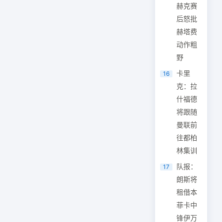
赫克赛
后怒批
赫塔费
动作粗
野
卡里
16
克：拉
什福德
将跟随
曼联前
往都柏
林集训
队报：
17
朗斯将
租借本
菲卡中
锋伊万