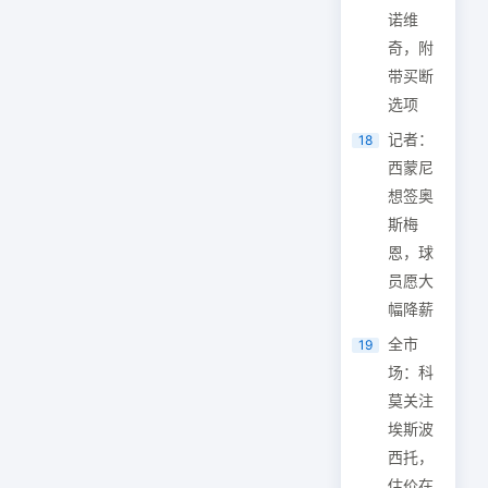
诺维
奇，附
带买断
选项
记者：
18
西蒙尼
想签奥
斯梅
恩，球
员愿大
幅降薪
全市
19
场：科
莫关注
埃斯波
西托，
估价在