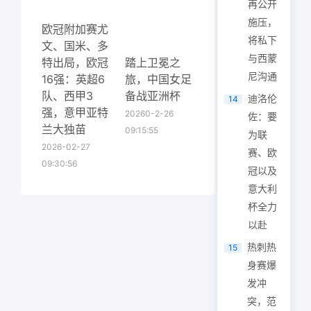
再公开
施压，
欧冠附加赛尤
将私下
文、国米、多
与西蒙
特出局，欧冠
踏上卫冕之
尼沟通
16强：英超6
旅，中国女足
队、西甲3
备战亚洲杯
迪洛伦
14
强，意甲亚特
20260-2-26
佐：要
兰大独苗
09:15:55
为联
2026-02-27
赛、欧
09:30:56
冠以及
意大利
杯全力
以赴
热刺热
15
身赛爆
发冲
突，范