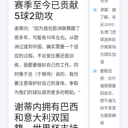
任务
赛季至今已贡献
津媒：据
5
5球2助攻
了解，有
近3000
谢蒂内：“因为我在欧洲联赛踢了
名津门虎
很多年，可能有10年左右。从欧
球迷奔赴
洲过渡到中国，确实需要一个适
济南客场
为球队加
应的过程。不论是比赛还是训
油
练，我都要做好自己的工作。同
曼联旧
6
时像于总（于根伟）说的，我也
将：拉什
要注意保护好自己的身体，争取
福德需赢
为我们的球队提供更多的帮助。”
回信任，
想不通为
谢蒂内拥有巴西
何不享受
和意大利双国
为曼联踢
球