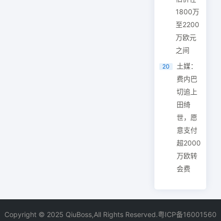
1800万
至2200
万欧元
之间
土媒：
20
费内巴
切追上
田绮
世，愿
意支付
超2000
万欧转
会费
Copyright © 2025 QiuBoss,All Rights Reserved.
粤ICP备16001560