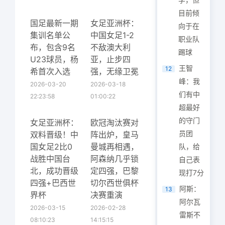
目前倾
国足最新一期
女足亚洲杯：
向于在
集训名单公
中国女足1-2
职业队
布，包含9名
不敌澳大利
踢球
U23球员，杨
亚，止步四
王智
12
希首次入选
强，无缘卫冕
峰：我
2026-03-20
2026-03-18
们有中
22:23:58
01:00:22
超最好
的守门
女足亚洲杯：
欧冠淘汰赛对
员团
双料晋级！中
阵出炉，皇马
国女足2比0
曼城再相遇，
队，给
战胜中国台
阿森纳几乎锁
自己表
北，成功晋级
定四强，巴黎
现打7分
四强+巴西世
切尔西世俱杯
阿斯：
13
界杯
决赛重演
阿尔瓦
2026-03-15
2026-02-28
雷斯不
08:10:23
14:15:15