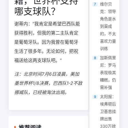
籍，世界杯支持
维尔贝
7
哪支球队？
克：领导
角色是水
谢蒂内：“我肯定是希望巴西队能
到渠成
获得胜利，但我的第二主队肯定
的，不太
喜欢力量
是葡萄牙队。因为我曾在葡萄牙
训练
生活了很多年。无论如何，把祝
加斯佩里
8
福送给这两支球队吧。”
尼：罗马
表现极其
注：北京时间7月6日凌晨，美加
糟糕，仍
墨世界杯1/8决赛，巴西队1-2不敌
需补强
挪威队，已经被淘汰出局。
太阳报：
9
埃弗顿后
卫基恩挂
牌出售
330万镑