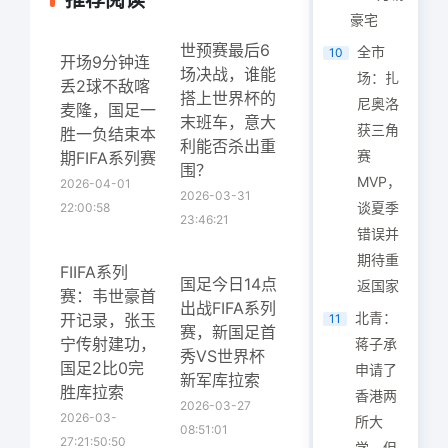
推荐阅读
豪宅
世预赛最后6
全市
10
开场9分钟连
场决战，谁能
场：扎
丢2球不敌喀
搭上世界杯的
尼奥洛
麦隆，国足一
末班车，意大
获三角
胜一负结束本
利能否杀出重
赛
期FIFA系列赛
围？
MVP，
2026-04-01
2026-03-31
谈夏季
22:00:58
23:46:21
错误并
期待重
FIIFA系列
国足今日14点
返国家
赛：韦世豪首
出战FIFA系列
北青：
开记录，张玉
11
赛，新国足首
宁传射建功，
蒋子承
秀VS世界杯
国足2比0完
申请了
新军库拉索
胜库拉索
香港两
2026-03-27
2026-03-
所大
08:51:01
27:21:50:50
学，但