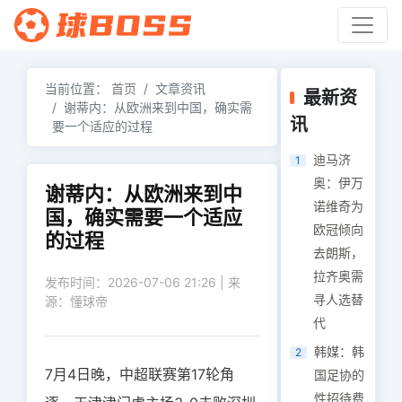
当前位置：
首页
文章资讯
最新资
谢蒂内：从欧洲来到中国，确实需
讯
要一个适应的过程
迪马济
1
奥：伊万
谢蒂内：从欧洲来到中
诺维奇为
国，确实需要一个适应
欧冠倾向
的过程
去朗斯，
拉齐奥需
发布时间：2026-07-06 21:26 | 来
寻人选替
源：懂球帝
代
韩媒：韩
2
7月4日晚，中超联赛第17轮角
国足协的
性招待费