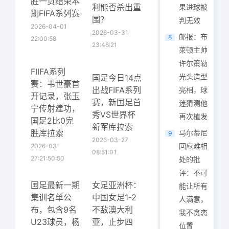
胜一负结束本
利能否杀出重
果进球被
期FIFA系列赛
围？
判无效
2026-04-01
2026-03-31
邮报：布
8
22:00:58
23:46:21
莱顿主帅
许尔策勒
FIIFA系列
光头造型
国足今日14点
赛：韦世豪首
出战FIFA系列
亮相，球
开记录，张玉
赛，新国足首
迷猜测他
宁传射建功，
秀VS世界杯
再次植发
国足2比0完
新军库拉索
胜库拉索
马尔蒂尼
9
2026-03-27
回应难相
2026-03-
08:51:01
27:21:50:50
处的批
评：不可
国足最新一期
女足亚洲杯：
能让所有
集训名单公
中国女足1-2
人满意，
布，包含9名
不敌澳大利
我不贪恋
U23球员，杨
亚，止步四
位置