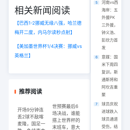
河南vs西
5
相关新闻阅读
海岸：五
外援PK
【巴西1-2挪威无缘八强，哈兰德
三外援，
梅开二度，内马尔读秒点射】
钟义浩、
彭欣力首
【美加墨世界杯1/4决赛：挪威vs
发
英格兰】
意媒：国
6
米下周四
复训，斯
通斯将和
阿坎吉重
推荐阅读
聚
球员庆祝
7
世预赛最后6
开场9分钟连
进球跌入
场决战，谁能
丢2球不敌喀
球员通道
搭上世界杯的
麦隆，国足一
受伤，结
末班车，意大