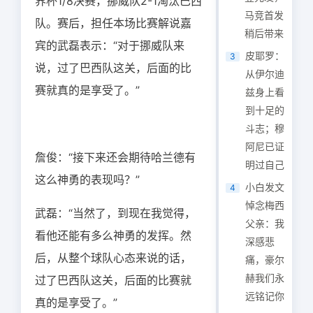
界杯1/8决赛，挪威队2-1淘汰巴西
马竞首发
队。赛后，担任本场比赛解说嘉
稍后带来
宾的武磊表示：“对于挪威队来
皮耶罗：
3
说，过了巴西队这关，后面的比
从伊尔迪
赛就真的是享受了。”
兹身上看
到十足的
斗志；穆
阿尼已证
詹俊：“接下来还会期待哈兰德有
明过自己
这么神勇的表现吗？”
小白发文
4
悼念梅西
武磊：“当然了，到现在我觉得，
父亲：我
看他还能有多么神勇的发挥。然
深感悲
后，从整个球队心态来说的话，
痛，豪尔
赫我们永
过了巴西队这关，后面的比赛就
远铭记你
真的是享受了。”