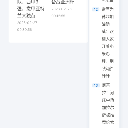
队、西甲3
备战亚洲杯
强，意甲亚特
雷军为
20260-2-26
12
兰大独苗
09:15:55
苏超加
2026-02-27
油助
09:30:56
威：欢
迎大家
开着小
米澎
程，到
“彭城”
转转
斯基
13
拉：河
床中场
加拉尔
萨被推
荐给尤