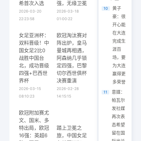
希首次入选
强，无缘卫冕
黄子
10
2026-03-20
2026-03-18
豪：很
22:23:58
01:00:22
开心能
在大连
女足亚洲杯：
欧冠淘汰赛对
完成生
双料晋级！中
阵出炉，皇马
涯百
国女足2比0
曼城再相遇，
场，要
战胜中国台
阿森纳几乎锁
北，成功晋级
定四强，巴黎
为大连
四强+巴西世
切尔西世俱杯
赢得更
界杯
决赛重演
多荣誉
2026-03-15
2026-02-28
意媒：
11
08:10:23
14:15:15
帕瓦尔
发社媒
欧冠附加赛尤
再次表
文、国米、多
态希望
特出局，欧冠
踏上卫冕之
留在国
16强：英超6
旅，中国女足
际米兰