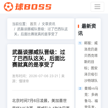
当前位置：
首页
文章资讯
最新资
武磊谈挪威队晋级：过了巴西队这
讯
关，后面比赛就真的是享受了
邮报：威
1
洛克仍是
武磊谈挪威队晋级：过
贝西克塔
了巴西队这关，后面比
斯的目
赛就真的是享受了
标；图安
泽贝吸引
发布时间：2026-07-06 23:21 | 来
沙特球队
源：懂球帝
曼城vs马
2
竞：多纳
北京时间7月6日凌晨，美加墨世
鲁马、福
登先发，