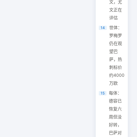
文，尤
文正在
评估
世体：
14
罗梅罗
仍在观
望巴
萨，热
刺标价
约4000
万欧
每体：
15
德容已
恢复六
周但没
好转，
巴萨对