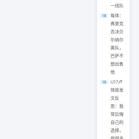
一线队
每体：
18
弗里克
否决贝
尔纳尔
离队，
巴萨不
想出售
他
U17卢
19
琦政发
文反
思：我
常后悔
自己的
选择，
觉得走