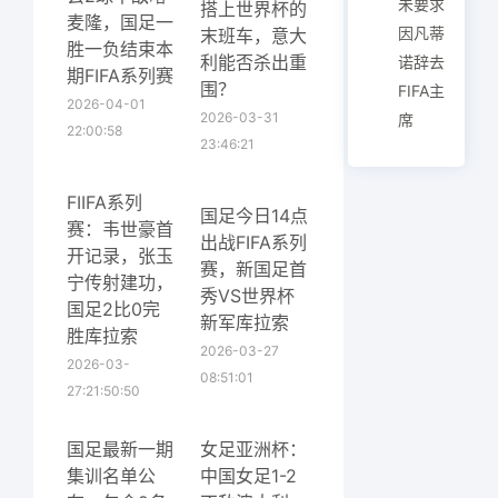
未要求
搭上世界杯的
麦隆，国足一
因凡蒂
末班车，意大
胜一负结束本
利能否杀出重
诺辞去
期FIFA系列赛
围？
FIFA主
2026-04-01
2026-03-31
席
22:00:58
23:46:21
FIIFA系列
国足今日14点
赛：韦世豪首
出战FIFA系列
开记录，张玉
赛，新国足首
宁传射建功，
秀VS世界杯
国足2比0完
新军库拉索
胜库拉索
2026-03-27
2026-03-
08:51:01
27:21:50:50
国足最新一期
女足亚洲杯：
集训名单公
中国女足1-2