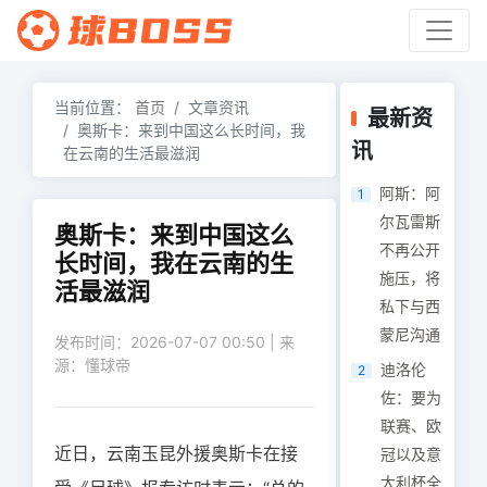
当前位置：
首页
文章资讯
最新资
奥斯卡：来到中国这么长时间，我
讯
在云南的生活最滋润
阿斯：阿
1
尔瓦雷斯
奥斯卡：来到中国这么
不再公开
长时间，我在云南的生
施压，将
活最滋润
私下与西
蒙尼沟通
发布时间：2026-07-07 00:50 | 来
源：懂球帝
迪洛伦
2
佐：要为
联赛、欧
近日，云南玉昆外援奥斯卡在接
冠以及意
大利杯全