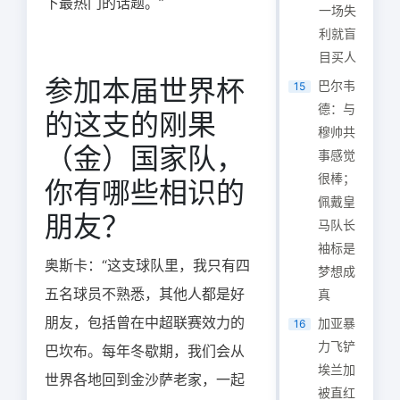
下最热门的话题。”
一场失
利就盲
目买人
参加本届世界杯
巴尔韦
15
德：与
的这支的刚果
穆帅共
（金）国家队，
事感觉
很棒；
你有哪些相识的
佩戴皇
朋友？
马队长
袖标是
奥斯卡：“这支球队里，我只有四
梦想成
五名球员不熟悉，其他人都是好
真
朋友，包括曾在中超联赛效力的
加亚暴
16
力飞铲
巴坎布。每年冬歇期，我们会从
埃兰加
世界各地回到金沙萨老家，一起
被直红