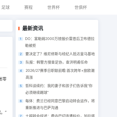
足球
赛程
世界杯
世俱杯
最新资讯
DO：富勒姆2000万镑报价雷恩后卫布德拉
1
勒被拒
要决定了？维尼修斯与经纪人抵达皇马基地
2
队报：韩警方搜查足协，查洪明甫任命
3
2026/27赛季日职联前瞻:首次跨年+旅欧潮
4
高涨
迷零
哲科谈续约：我的妻子和孩子们告诉我“你
5
必须继续踢球”
每体：费兰已经同意巴黎启动转会运作，将
6
重新推进与巴萨沟通
。”
土超转会综述：费内巴切连遭标价，加拉塔
7