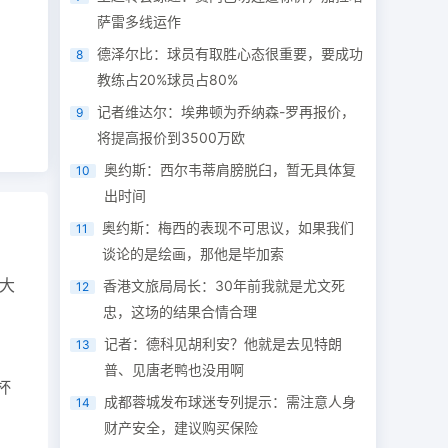
萨雷多线运作
德泽尔比：球员有取胜心态很重要，要成功
8
教练占20%球员占80%
记者维达尔：埃弗顿为乔纳森-罗再报价，
9
将提高报价到3500万欧
奥约斯：西尔韦蒂肩膀脱臼，暂无具体复
10
出时间
奥约斯：梅西的表现不可思议，如果我们
11
谈论的是绘画，那他是毕加索
大
香港文旅局局长：30年前我就是尤文死
12
忠，这场的结果合情合理
记者：德科见胡利安？他就是去见特朗
13
普、见唐老鸭也没用啊
杯
成都蓉城发布球迷专列提示：需注意人身
14
财产安全，建议购买保险