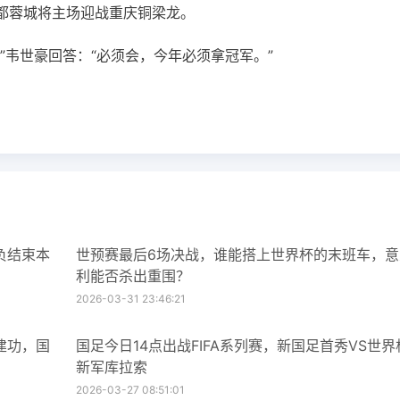
”，成都蓉城将主场迎战重庆铜梁龙。
”韦世豪回答：“必须会，今年必须拿冠军。”
负结束本
世预赛最后6场决战，谁能搭上世界杯的末班车，意
利能否杀出重围？
2026-03-31 23:46:21
建功，国
国足今日14点出战FIFA系列赛，新国足首秀VS世界
新军库拉索
2026-03-27 08:51:01