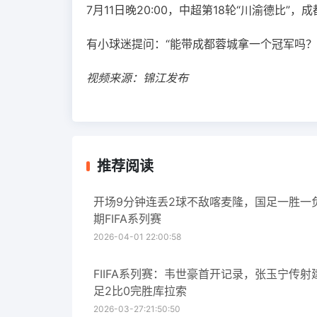
7月11日晚20:00，中超第18轮“川渝德比
有小球迷提问：“能带成都蓉城拿一个冠军吗？
视频来源：锦江发布
推荐阅读
开场9分钟连丢2球不敌喀麦隆，国足一胜一
期FIFA系列赛
2026-04-01 22:00:58
FIIFA系列赛：韦世豪首开记录，张玉宁传射
足2比0完胜库拉索
2026-03-27:21:50:50