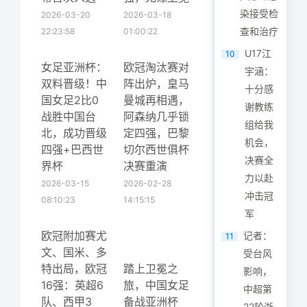
染接受检
2026-03-20
2026-03-18
查和治疗
22:23:58
01:00:22
U17江
10
女足亚洲杯：
欧冠淘汰赛对
宇涵：
双料晋级！中
阵出炉，皇马
十分感
国女足2比0
曼城再相遇，
谢教练
战胜中国台
阿森纳几乎锁
组给我
北，成功晋级
定四强，巴黎
机会，
四强+巴西世
切尔西世俱杯
决赛全
界杯
决赛重演
力以赴
2026-03-15
2026-02-28
冲击冠
08:10:23
14:15:15
军
欧冠附加赛尤
记者：
11
文、国米、多
受台风
特出局，欧冠
踏上卫冕之
影响，
16强：英超6
旅，中国女足
中超第
队、西甲3
备战亚洲杯
22轮浙