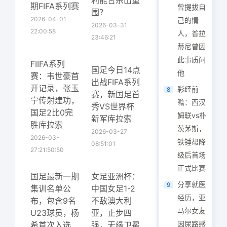
利能否杀出重
期FIFA系列赛
曾提拔自
围？
2026-04-01
己的情
2026-03-31
22:00:58
人，普拉
23:46:21
蒂尼曾因
此事质问
FIIFA系列
国足今日14点
他
赛：韦世豪首
出战FIFA系列
开记录，张玉
彩经前
8
赛，新国足首
宁传射建功，
瞻：西汉
秀VS世界杯
国足2比0完
姆联vs朴
新军库拉索
胜库拉索
茨茅斯，
2026-03-27
2026-03-
铁锤帮降
08:51:01
27:21:50:50
级后首场
正式比赛
国足最新一期
女足亚洲杯：
分享就医
9
集训名单公
中国女足1-2
经历，亚
布，包含9名
不敌澳大利
马尔女友
U23球员，杨
亚，止步四
因尿路感
希首次入选
强，无缘卫冕