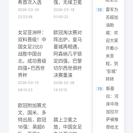
希首次入选
强，无缘卫冕
雷军为
2026-03-20
2026-03-18
12
22:23:58
01:00:22
苏超加
油助
女足亚洲杯：
欧冠淘汰赛对
威：欢
双料晋级！中
阵出炉，皇马
迎大家
国女足2比0
曼城再相遇，
开着小
战胜中国台
阿森纳几乎锁
米澎
北，成功晋级
定四强，巴黎
程，到
四强+巴西世
切尔西世俱杯
“彭城”
界杯
决赛重演
转转
2026-03-15
2026-02-28
斯基
13
08:10:23
14:15:15
拉：河
床中场
欧冠附加赛尤
加拉尔
文、国米、多
特出局，欧冠
踏上卫冕之
萨被推
16强：英超6
旅，中国女足
荐给尤