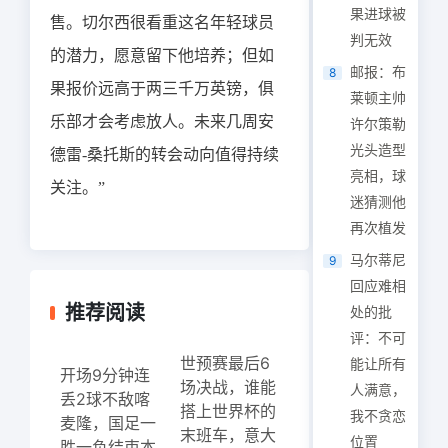
果进球被
售。切尔西很看重这名年轻球员
判无效
的潜力，愿意留下他培养；但如
邮报：布
8
果报价远高于两三千万英镑，俱
莱顿主帅
乐部才会考虑放人。未来几周安
许尔策勒
光头造型
德雷-桑托斯的转会动向值得持续
亮相，球
关注。”
迷猜测他
再次植发
马尔蒂尼
9
回应难相
推荐阅读
处的批
评：不可
世预赛最后6
能让所有
开场9分钟连
场决战，谁能
人满意，
丢2球不敌喀
搭上世界杯的
我不贪恋
麦隆，国足一
末班车，意大
位置
胜一负结束本