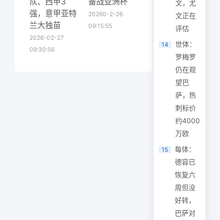
队、西甲3
备战亚洲杯
文，尤
强，意甲亚特
20260-2-26
文正在
兰大独苗
09:15:55
评估
2026-02-27
世体：
14
09:30:56
罗梅罗
仍在观
望巴
萨，热
刺标价
约4000
万欧
每体：
15
德容已
恢复六
周但没
好转，
巴萨对