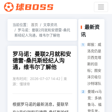
当前位置：
首页
文章资讯
最新资
罗马诺：曼联2月就和安德雷-桑托
讯
斯经纪人沟通，维韦尔了解他
邮报：威
1
洛克仍是
罗马诺：曼联2月就和安
贝西克塔
德雷-桑托斯经纪人沟
斯的目
通，维韦尔了解他
标；图安
泽贝吸引
发布时间：2026-07-07 14:42 | 来
沙特球队
源：懂球帝
曼城vs马
2
竞：多纳
根据罗马诺的最新消息，曼联早
鲁马、福
登先发，