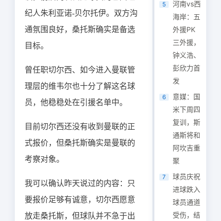
河南vs西
5
纪人朱利亚诺-贝尔托伊。双方沟
海岸：五
通氛围良好，桑托斯确实是备选
外援PK
三外援，
目标。
钟义浩、
彭欣力首
曾任职切尔西、如今进入曼联管
发
理层的维韦尔也十分了解这名球
意媒：国
6
员，他稳稳处在引援名单中。
米下周四
复训，斯
目前切尔西还没有收到曼联的正
通斯将和
式报价，但桑托斯确实是曼联的
阿坎吉重
考察对象。
聚
球员庆祝
7
我可以确认昨天说过的内容：只
进球跌入
要报价足够有诚意，切尔西愿意
球员通道
受伤，结
放走桑托斯，但球队并不急于出