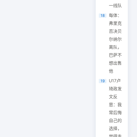
一线队
每体：
18
弗里克
否决贝
尔纳尔
离队，
巴萨不
想出售
他
U17卢
19
琦政发
文反
思：我
常后悔
自己的
选择，
觉得走