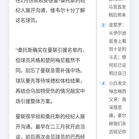
在2月份就和安德雷-桑托斯的经
马竞首发
纪人展开沟通，维韦尔十分了解
稍后带来
这名球员。
皮耶罗：
3
从伊尔迪
兹身上看
到十足的
“桑托斯确实在曼联引援名单内，
斗志；穆
但球员风格和楚阿梅尼截然不
阿尼已证
同。别忘了曼联急需补强中场。
明过自己
球队要先等待埃德松体检结果，
小白发文
4
再结合乌加特受伤的情况敲定中
悼念梅西
父亲：我
场引援整体方案。
深感悲
痛，豪尔
曼联很早就和桑托斯的经纪人展
赫我们永
开沟通，最早在二三月就开启洽
远铭记你
谈，前后两次会见球员的巴西经