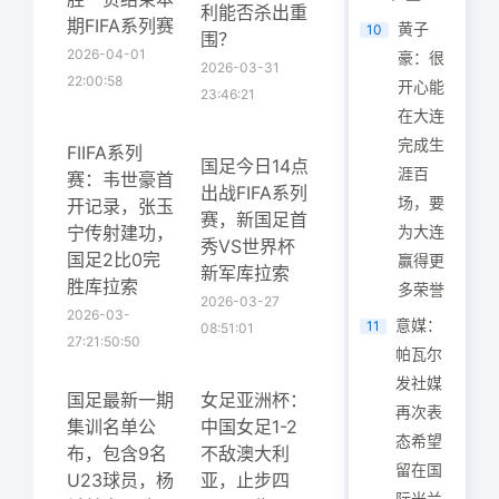
利能否杀出重
期FIFA系列赛
黄子
10
围？
2026-04-01
豪：很
2026-03-31
22:00:58
开心能
23:46:21
在大连
完成生
FIIFA系列
国足今日14点
涯百
赛：韦世豪首
出战FIFA系列
场，要
开记录，张玉
赛，新国足首
宁传射建功，
为大连
秀VS世界杯
国足2比0完
赢得更
新军库拉索
胜库拉索
多荣誉
2026-03-27
2026-03-
意媒：
11
08:51:01
27:21:50:50
帕瓦尔
发社媒
国足最新一期
女足亚洲杯：
再次表
集训名单公
中国女足1-2
态希望
布，包含9名
不敌澳大利
留在国
U23球员，杨
亚，止步四
际米兰