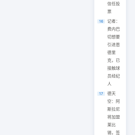
信任投
票
记者：
16
费内巴
切想要
引进恩
德里
克，已
接触球
员经纪
人
德天
17
空：阿
斯拉尼
将加盟
莱比
锡，签