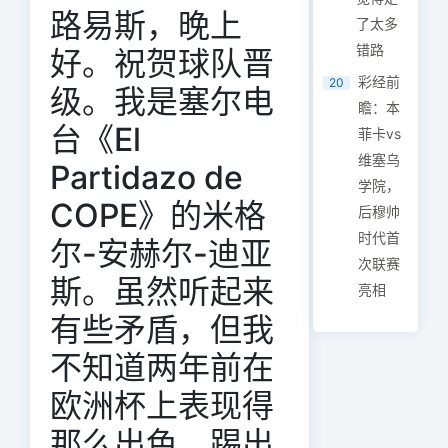
路易斯，晚上
了太多
错路
好。祝贺球队晋
彩经前
20
级。我是塞尔电
瞻：本
台《El
菲卡vs
维塞乌
Partidazo de
学院，
COPE》的米格
后穆帅
时代首
尔-安赫尔-迪亚
次联赛
斯。虽然听起来
亮相
有些矛盾，但我
不知道两年前在
欧洲杯上表现得
那么出色、踢出