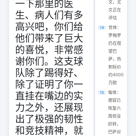
一下那里的医
文，尤
文正在
生、病人们有多
评估
高兴吧，你们给
世体：
14
他们带来了巨大
罗梅罗
仍在观
的喜悦，非常感
望巴
谢你们。这支球
萨，热
刺标价
队除了踢得好、
约4000
除了证明了你一
万欧
每体：
直挂在嘴边的实
15
德容已
力之外，还展现
恢复六
出了极强的韧性
周但没
好转，
和竞技精神，就
巴萨对