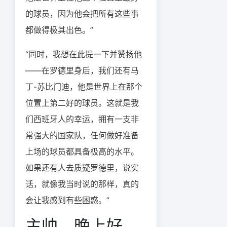
的球员，因为他会把所有这些事
都做得极其出色。”
“同时，我想在此提一下并赞扬他
——在罗德里身后，我们还有马
丁-苏比门迪，他是世界上在那个
位置上第二好的球员。这就是我
们西班牙人的幸运，拥有一支非
常强大的国家队，任何做好准备
上场的球员都具备极高的水平。
如果还有人去质疑罗德里，说实
话，就像我当时说的那样，真的
会让我感到有些困惑。”
主帅，晚上好。