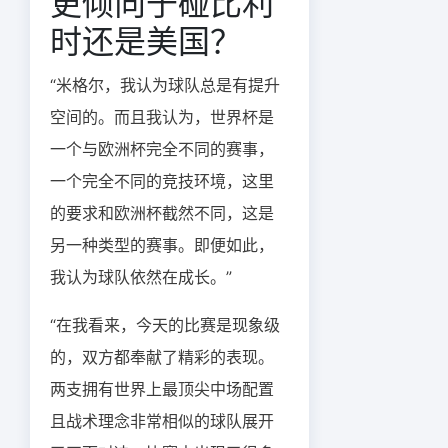
更倾向于碰比利
时还是美国？
“米格尔，我认为球队总是有提升
空间的。而且我认为，世界杯是
一个与欧洲杯完全不同的赛事，
一个完全不同的竞技环境，这里
的要求和欧洲杯截然不同，这是
另一种类型的赛事。即便如此，
我认为球队依然在成长。”
“在我看来，今天的比赛是现象级
的，双方都奉献了精彩的表现。
两支拥有世界上最顶尖中场配置
且战术理念非常相似的球队展开