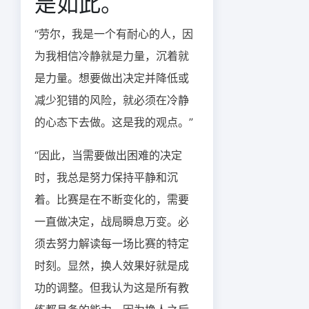
是如此。
“劳尔，我是一个有耐心的人，因
为我相信冷静就是力量，沉着就
是力量。想要做出决定并降低或
减少犯错的风险，就必须在冷静
的心态下去做。这是我的观点。”
“因此，当需要做出困难的决定
时，我总是努力保持平静和沉
着。比赛是在不断变化的，需要
一直做决定，战局瞬息万变。必
须去努力解读每一场比赛的特定
时刻。显然，换人效果好就是成
功的调整。但我认为这是所有教