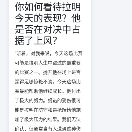
你如何看待拉明
今天的表现？他
是否在对决中占
据了上风？
“听着，对我来说，今天这场比赛
可能是拉明人生中踢过的最重要
的比赛之一。抛开他在场上是否
踢得足够惊艳不谈，今天这场比
赛最能帮助他继续成长。他付出
了极大的努力。努诺的受伤很可
能是拉明在防守和逼抢端给他施
加了极大压力的结果。我们无法
确认，但通常当有人遭遇这种伤