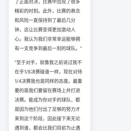
了正面对决，比赛中出现了很多
精彩的时刻。此外，比赛的悬念
和风险一直保持到了最后几分
钟，这让比赛变得更加激动人
心。我认为我们非常幸运能够拥
有一支竞争到最后一刻的球队。”
“至于对手，就像我之前说过我不
在乎1/8决赛碰谁一样，现在对待
1/4决赛我也是同样的态度。最重
要的是我们要留在赛场上并打进
决赛。能成为你对手的球队，都
是因为他们付出了足够的努力才
来到这个阶段，因此接下来无论
遇到谁，都会比我们目前为止遇