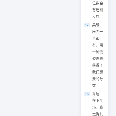
位数会
有连锁
反应
吴曦：
17
压力一
直都
有，用
一种低
姿态去
获得了
我们想
要的分
数
乔迪：
18
在下半
场，我
觉得其