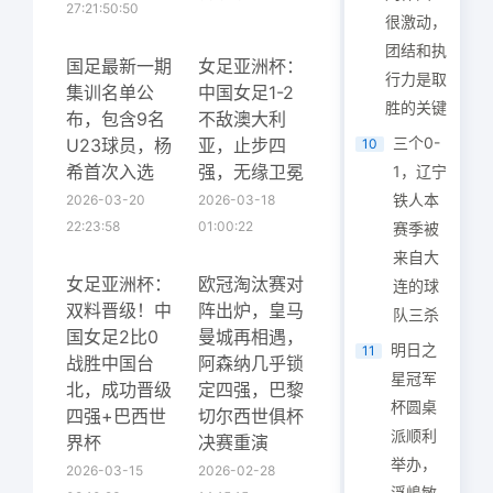
27:21:50:50
很激动，
团结和执
国足最新一期
女足亚洲杯：
行力是取
集训名单公
中国女足1-2
胜的关键
布，包含9名
不敌澳大利
三个0-
U23球员，杨
亚，止步四
10
希首次入选
强，无缘卫冕
1，辽宁
铁人本
2026-03-20
2026-03-18
22:23:58
01:00:22
赛季被
来自大
女足亚洲杯：
欧冠淘汰赛对
连的球
双料晋级！中
阵出炉，皇马
队三杀
国女足2比0
曼城再相遇，
明日之
11
战胜中国台
阿森纳几乎锁
星冠军
北，成功晋级
定四强，巴黎
杯圆桌
四强+巴西世
切尔西世俱杯
派顺利
界杯
决赛重演
举办，
2026-03-15
2026-02-28
浮嶋敏