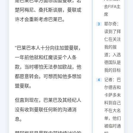
是巴莱巴单方面想加盟曼联，若
去FIFA主
楚阿梅尼、桑托斯谈崩，曼联或
席
许才会重新考虑巴莱巴。
耶尔奇：
3
读到了拜
仁在关注
我的报
“巴莱巴本人十分向往加盟曼联，
道；入选
一年前他就和红魔谈妥个人条
德国队是
款，当时哪怕无法参加欧战，他
我的目标
都愿意转会。可想而知他多想加
记者：巴
4
盟曼联。
尔德吉和
卡萨多未
但直到现在，巴莱巴及其经纪人
料到自己
没有收到曼联任何新的沟通消
不在大名
单，他们
息。
被临时通