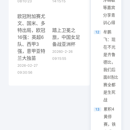
08:10:23
14:15:15
等嘉宾
分享青
欧冠附加赛尤
训心得
文、国米、多
特出局，欧冠
踏上卫冕之
牟鹏
12
16强：英超6
旅，中国女足
飞：现
队、西甲3
备战亚洲杯
在不光
强，意甲亚特
20260-2-26
是齐鲁
兰大独苗
09:15:55
德比，
2026-02-27
我们后
09:30:56
面8场比
赛全都
是生死
战
累积4
13
黄停
赛，铁