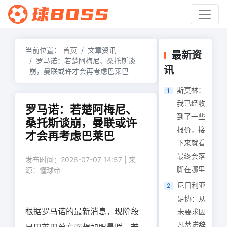
当前位置：
首页
文章资讯
最新资
罗马诺：若楚阿梅尼、桑托斯谈
讯
崩，曼联或许才会再考虑巴莱巴
斯莫林：
1
我已经收
罗马诺：若楚阿梅尼、
到了一些
桑托斯谈崩，曼联或许
报价，接
才会再考虑巴莱巴
下来就看
最终会落
发布时间：2026-07-07 14:57 | 来
脚在哪里
源：懂球帝
尼日利亚
2
足协：从
根据罗马诺的最新消息，现阶段
未要求因
凡蒂诺辞