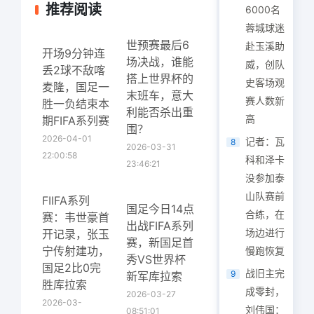
推荐阅读
6000名
蓉城球迷
世预赛最后6
赴玉溪助
开场9分钟连
场决战，谁能
威，创队
丢2球不敌喀
搭上世界杯的
史客场观
麦隆，国足一
末班车，意大
赛人数新
胜一负结束本
利能否杀出重
高
期FIFA系列赛
围？
2026-04-01
记者：瓦
8
2026-03-31
22:00:58
科和泽卡
23:46:21
没参加泰
山队赛前
FIIFA系列
国足今日14点
合练，在
赛：韦世豪首
出战FIFA系列
场边进行
开记录，张玉
赛，新国足首
宁传射建功，
慢跑恢复
秀VS世界杯
国足2比0完
战旧主完
9
新军库拉索
胜库拉索
成零封，
2026-03-27
2026-03-
刘伟国：
08:51:01