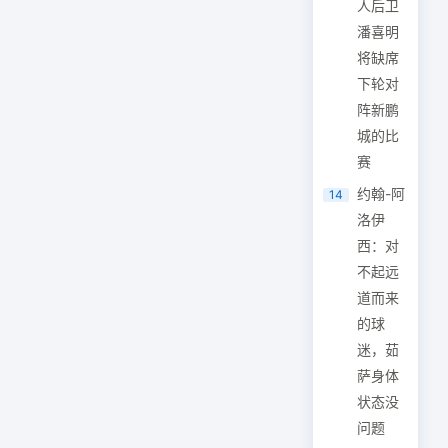
人后卫
潘喜明
将缺席
下轮对
阵新鹏
城的比
赛
约翰-阿
14
洛伊
西：对
不起远
道而来
的球
迷，茹
萨身体
状态没
问题