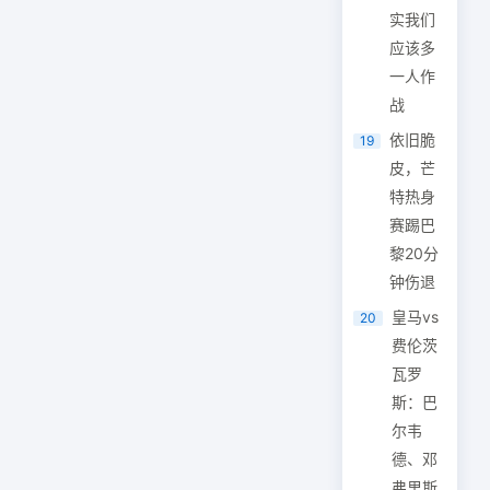
实我们
应该多
一人作
战
依旧脆
19
皮，芒
特热身
赛踢巴
黎20分
钟伤退
皇马vs
20
费伦茨
瓦罗
斯：巴
尔韦
德、邓
弗里斯