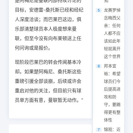
楚阿梅尼是曼联内部持续讨论的
知
目标，安德雷-桑托斯已经和经纪
龙赛罗悼
5
念梅西父
人深度洽谈；而巴莱巴这边，俱
亲：任何
乐部清楚球员本人极度想来曼
人都不应
联，但至今没有向布莱顿送上任
该如此年
何问询或是报价。
轻就离开
这个世界
现阶段巴莱巴的转会传闻基本冷
邦本宜
6
却。如果楚阿梅尼、桑托斯这些
裕：希望
重磅引援全部谈崩，后续或许会
球员们今
后提高进
重启对他的关注，但目前只有球
攻和防
员单方面有意，曼联暂无动作。”
守，要踢
得更有整
体性
锦观：近
7