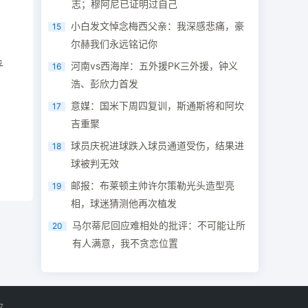
志；穆阿尼已证明过自己
小白发文悼念梅西父亲：我深感悲痛，豪
15
尔赫我们永远铭记你
乎
河南vs西海岸：五外援PK三外援，钟义
16
浩、彭欣力首发
意媒：国米下周四复训，斯通斯将和阿坎
17
吉重聚
球员庆祝进球跌入球员通道受伤，结果进
18
球被判无效
邮报：布莱顿主帅许尔策勒光头造型亮
19
相，球迷猜测他再次植发
马尔蒂尼回应难相处的批评：不可能让所
20
有人满意，我不贪恋位置
7