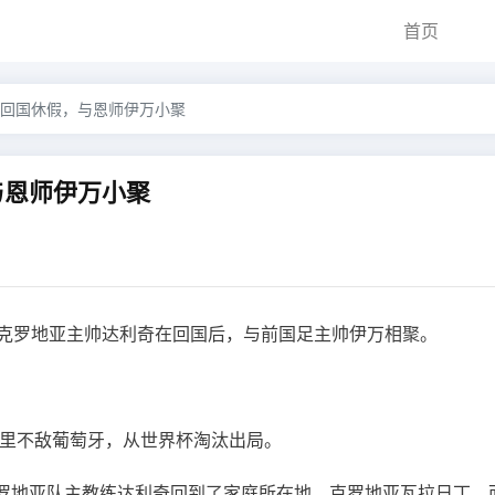
首页
回国休假，与恩师伊万小聚
与恩师伊万小聚
，克罗地亚主帅达利奇在回国后，与前国足主帅伊万相聚。
赛里不敌葡萄牙，从世界杯淘汰出局。
罗地亚队主教练达利奇回到了家庭所在地，克罗地亚瓦拉日丁。