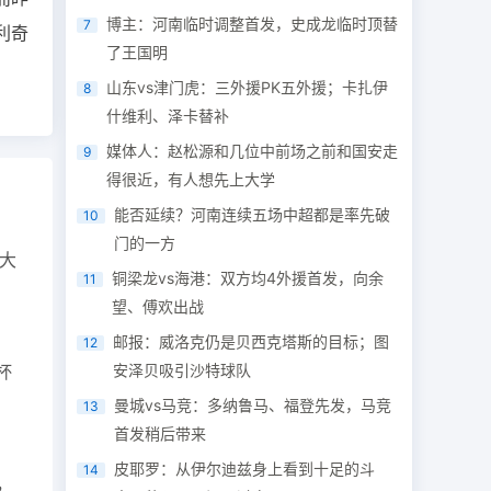
博主：河南临时调整首发，史成龙临时顶替
7
利奇
了王国明
山东vs津门虎：三外援PK五外援；卡扎伊
8
什维利、泽卡替补
媒体人：赵松源和几位中前场之前和国安走
9
得很近，有人想先上大学
能否延续？河南连续五场中超都是率先破
10
门的一方
大
铜梁龙vs海港：双方均4外援首发，向余
11
望、傅欢出战
邮报：威洛克仍是贝西克塔斯的目标；图
12
杯
安泽贝吸引沙特球队
曼城vs马竞：多纳鲁马、福登先发，马竞
13
首发稍后带来
皮耶罗：从伊尔迪兹身上看到十足的斗
14
，