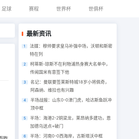
足球
赛程
世界杯
世俱杯
最新资讯
法媒：穆帅要求皇马补强中场，沃顿和斯密
1
特在列
柯蒂斯-琼斯不在利物浦热身赛大名单中，
2
传闻国米有意签下他
名记：曼联要签莱斯特城18岁小将佩奇，
3
阿森纳、维拉也有兴趣
半场战报：山东0-0津门虎，哈达斯鱼跃冲
4
顶中框
半场：海港2-2铜梁龙，莱昂纳多建功，恩
5
加德乌送点+破门
半场：河南0-0西海岸，古斯塔沃中框
6
而昨