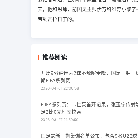
天，他和恩师，前国足主帅伊万科维奇小聚了
带到瓦拉日丁的。
推荐阅读
开场9分钟连丢2球不敌喀麦隆，国足一胜一
期FIFA系列赛
2026-04-01 22:00:58
FIIFA系列赛：韦世豪首开记录，张玉宁传射
足2比0完胜库拉索
2026-03-27:21:50:50
国足最新一期集训名单公布，包含9名U23