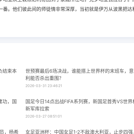
一番。他们彼此间的师徒情非常深厚，当初就是伊万从波黑把达
负结束本
世预赛最后6场决战，谁能搭上世界杯的末班车，意
利能否杀出重围？
2026-03-31 23:46:21
建功，国
国足今日14点出战FIFA系列赛，新国足首秀VS世界
新军库拉索
2026-03-27 08:51:01
球员，杨希
女足亚洲杯：中国女足1-2不敌澳大利亚，止步四强