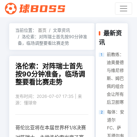
当前位置：
首页
文章资讯
最新资
洛伦索：对阵瑞士首先按90分钟准
讯
备，临场调整要看比赛走势
前教练：
1
迪奥曼德
洛伦索：对阵瑞士首先
与维尼修
按90分钟准备，临场调
斯、姆巴
整要看比赛走势
佩的组合
会让所有
发布时间：2026-07-07 17:35 | 来
后卫胆寒
源：懂球帝
每体：安
2
道尔
哥伦比亚将在本届世界杯1/8决赛
FC、萨
瓦德尔有