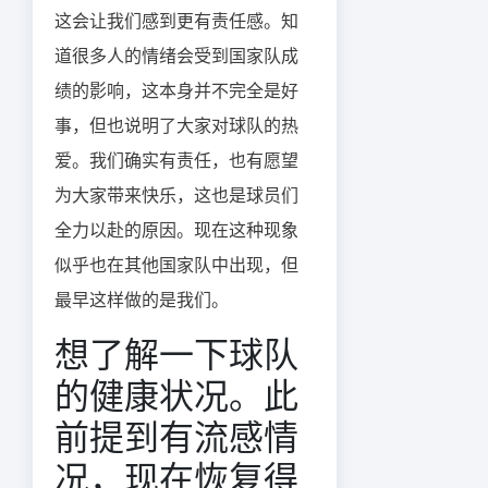
这会让我们感到更有责任感。知
道很多人的情绪会受到国家队成
绩的影响，这本身并不完全是好
事，但也说明了大家对球队的热
爱。我们确实有责任，也有愿望
为大家带来快乐，这也是球员们
全力以赴的原因。现在这种现象
似乎也在其他国家队中出现，但
最早这样做的是我们。
想了解一下球队
的健康状况。此
前提到有流感情
况，现在恢复得