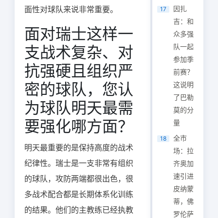
面性对球队来说非常重要。
因扎
17
吉：和
面对瑞士这样一
众多强
队一起
支战术复杂、对
参加季
抗强硬且组织严
前赛？
密的球队，您认
这说明
了巴勒
为球队明天最需
莫的分
要强化哪方面？
量
全市
18
明天最重要的是保持高度的战术
场：拉
纪律性。瑞士是一支非常有组织
齐奥加
速引进
的球队，攻防两端都很出色，很
皮纳蒙
多战术配合都是长期体系化训练
蒂，佛
的结果。他们的主教练已经执教
罗伦萨