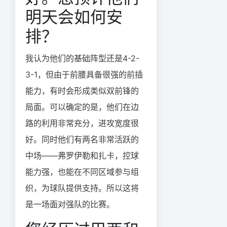
明天会如何安
排？
我认为他们的基础阵型还是4-2-
3-1，但由于前腰具备很强的前插
能力，有时会形成类似双前锋的
局面。可以确定的是，他们在边
路的利用非常充分，进攻宽度很
好。同时他们有两名非常活跃的
中场——弗罗伊勒和扎卡，控球
能力强，也能在不同区域参与组
织，为球队提供支持。所以这将
是一场面对强队的比赛。