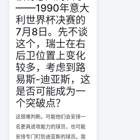
——1990年意大
利世界杯决赛的
7月8日。先不谈
这个，瑞士在右
后卫位置上变化
较多，考虑到路
易斯-迪亚斯，这
是否可能成为一
个突破点？
这很难判断。可能他们会安排一
名更具进攻能力的球员，也可能
安排专门盯防迪亚斯的球员。我