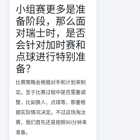
小组赛更多是准
备阶段，那么面
对瑞士时，是否
会针对加时赛和
点球进行特别准
备？
比赛策略会根据对手和计划来制
定。至于比赛过程中是否需要调
整，比如换人、点球等，那要根
据实际情况决定。不过这场淘汰
赛，我们首先还是按照90分钟来
准备。