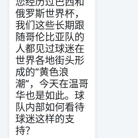
您经历过巴西和
俄罗斯世界杯，
我们这些长期跟
随哥伦比亚队的
人都见过球迷在
世界各地街头形
成的“黄色浪
潮”，今天在温哥
华也是如此。球
队内部如何看待
球迷这样的支
持？