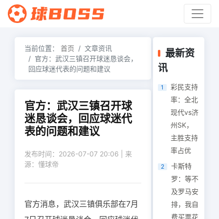
当前位置：
首页
文章资讯
最新资
官方：武汉三镇召开球迷恳谈会，
讯
回应球迷代表的问题和建议
彩民支持
1
率：全北
官方：武汉三镇召开球
现代vs济
迷恳谈会，回应球迷代
州SK，
表的问题和建议
主胜支持
率占优
发布时间：2026-07-07 20:06 | 来
源：懂球帝
卡斯特
2
罗：等不
及罗马安
官方消息，武汉三镇俱乐部在7月
排，我自
费买票花