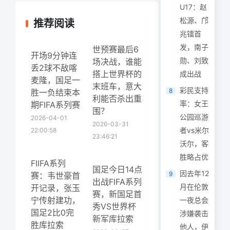
U17：赵
松源、邝
推荐阅读
兆镭首
发，南子
世预赛最后6
开场9分钟连
勋、刘致
场决战，谁能
丢2球不敌喀
搭上世界杯的
成出战
麦隆，国足一
末班车，意大
彩民支持
8
胜一负结束本
利能否杀出重
率：女王
期FIFA系列赛
围？
公园巡游
2026-04-01
2026-03-31
者vs米尔
22:00:58
23:46:21
沃尔，客
胜略占优
FIIFA系列
国足今日14点
因去年12
9
赛：韦世豪首
出战FIFA系列
月在伦敦
开记录，张玉
赛，新国足首
宁传射建功，
一夜总会
秀VS世界杯
国足2比0完
涉嫌袭击
新军库拉索
胜库拉索
他人，伊