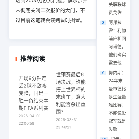
达到2000万欧元门槛。俱乐部并
美职联球
未彻底关闭二次报价的大门，不
员戈佐
过目前这笔转会谈判暂时搁置。
阿邦拉
8
霍：利物
浦应租回
阿诺德，
他们确实
推荐阅读
需要他
努内斯：
9
世预赛最后6
开场9分钟连
24年末
场决战，谁能
丢2球不敌喀
曼市德比
搭上世界杯的
麦隆，国足一
末班车，意大
是生涯最
胜一负结束本
利能否杀出重
难比赛；
期FIFA系列赛
围？
不能说没
2026-04-01
2026-03-31
冠军就是
22:00:58
23:46:21
失败
记者：