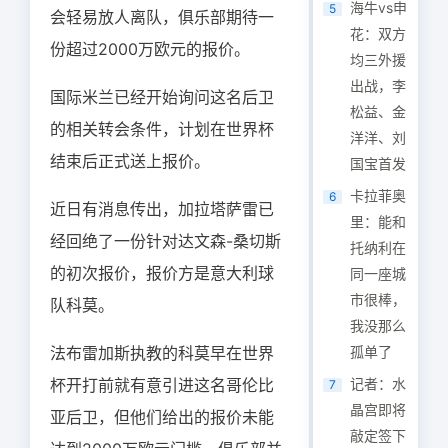
海牛vs申
5
会轻易放人离队，俱乐部期待一
花：双方
份超过2000万欧元的报价。
均三外援
出战，李
国际米兰已经开始询问这名后卫
松益、金
的相关转会条件，计划在世界杯
洋洋、刘
结束后正式送上报价。
国宝首发
卡拉菲奥
6
近日有消息传出，加拉塔萨雷已
里：能和
经回绝了一份针对达文森-桑切斯
托纳利在
的初次报价，报价方是意大利球
同一座城
市很棒，
队科莫。
我没那么
法布雷加斯执教的科莫早在世界
孤单了
杯开打前就有意引进这名哥伦比
记者：水
7
晶宫即将
亚后卫，但他们给出的报价未能
敲定签下