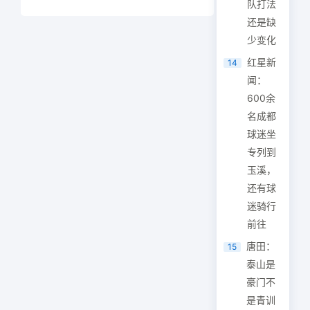
队打法
还是缺
少变化
红星新
14
闻：
600余
名成都
球迷坐
专列到
玉溪，
还有球
迷骑行
前往
唐田：
15
泰山是
豪门不
是青训