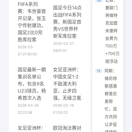
10
FIIFA系列
国足今日14点
曼联门
赛：韦世豪首
出战FIFA系列
将维特
开记录，张玉
赛，新国足首
克加盟
宁传射建功，
秀VS世界杯
米堡转
国足2比0完
新军库拉索
会费为
胜库拉索
2026-03-27
700万
2026-03-
08:51:01
+700万
27:21:50:50
镑浮动
国足最新一期
女足亚洲杯：
阿斯：
11
集训名单公
中国女足1-2
维尼修
布，包含9名
不敌澳大利
斯感激
U23球员，杨
亚，止步四
穆里尼
希首次入选
强，无缘卫冕
奥帮
2026-03-20
2026-03-18
忙，双
22:23:58
01:00:22
方共同
让步促
女足亚洲杯：
欧冠淘汰赛对
成续约