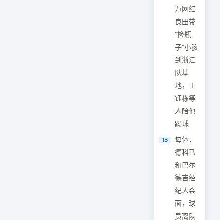
万网红
良田带
“捡瓶
子”小孩
到浙江
队基
地，王
钰栋等
人陪他
踢球
每体：
18
德科已
和巴尔
德吉经
纪人会
面，球
员离队