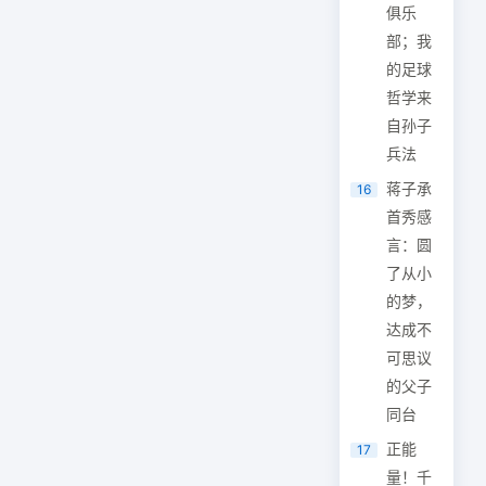
俱乐
部；我
的足球
哲学来
自孙子
兵法
蒋子承
16
首秀感
言：圆
了从小
的梦，
达成不
可思议
的父子
同台
正能
17
量！千