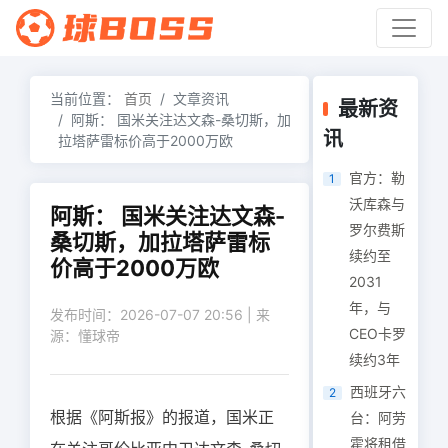
当前位置：
首页
文章资讯
最新资
阿斯： 国米关注达文森-桑切斯，加
讯
拉塔萨雷标价高于2000万欧
官方：勒
1
沃库森与
阿斯： 国米关注达文森-
罗尔费斯
桑切斯，加拉塔萨雷标
续约至
价高于2000万欧
2031
年，与
发布时间：2026-07-07 20:56 | 来
CEO卡罗
源：懂球帝
续约3年
西班牙六
2
根据《阿斯报》的报道，国米正
台：阿劳
霍将租借