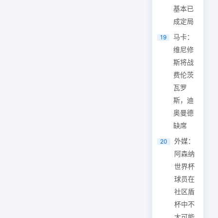
基本已
成定局
马卡：
19
维尼修
斯将战
费伦茨
瓦罗
斯，迪
奥曼德
缺席
外媒：
20
阿森纳
世界杯
球员在
社区盾
杯中不
太可能