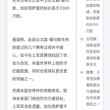
在关注哥伦比亚中卫达文森-桑切
加盟利物
斯，加拉塔萨雷的标价高于2000
浦，非强
万欧。
制买断费
约6000
万欧
太阳报：
报道称，此前达文森-桑切斯在热
3
埃斯波西
刺度过的几个赛季过得并不顺
托受到阿
心，如今在土耳其赛场找回了状
森纳和曼
态与自信，本届世界杯上他防守
联关注
拦截稳健，同时也是球队更衣室
曼晚：卡
4
的领袖之一。
里克执教
曼联是拉
凭借本届世界杯的亮眼表现，欧
什福德留
队的关键
洲多家豪门将他列为引援目标，
原因之一
土耳其消息透露，加拉塔萨雷不