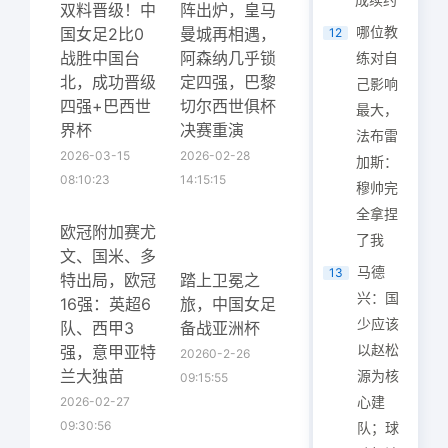
双料晋级！中
阵出炉，皇马
哪位教
国女足2比0
曼城再相遇，
12
战胜中国台
阿森纳几乎锁
练对自
北，成功晋级
定四强，巴黎
己影响
四强+巴西世
切尔西世俱杯
最大，
界杯
决赛重演
法布雷
2026-03-15
2026-02-28
加斯：
08:10:23
14:15:15
穆帅完
全拿捏
欧冠附加赛尤
了我
文、国米、多
马德
13
特出局，欧冠
踏上卫冕之
兴：国
16强：英超6
旅，中国女足
少应该
队、西甲3
备战亚洲杯
以赵松
强，意甲亚特
20260-2-26
兰大独苗
源为核
09:15:55
心建
2026-02-27
09:30:56
队；球