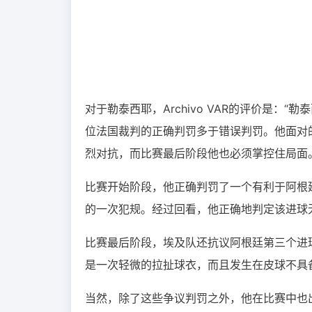
对于勒泰西耶，
Archivo VAR的评价是：“
勒泰
位法国裁判的正确判罚多于错误判罚。他面对
烈对抗，而比赛最后阶段他也必须掌控住局面
比赛开始阶段，他正确判罚了一个有利于阿根
的一次犯规。经过回看，他正确地判定该进球
比赛最后阶段，埃及队还抗议阿根廷第三个进
是一次轻微的拉扯球衣，而且发生在皮球不具
当然，除了这些争议判罚之外，他在比赛中也