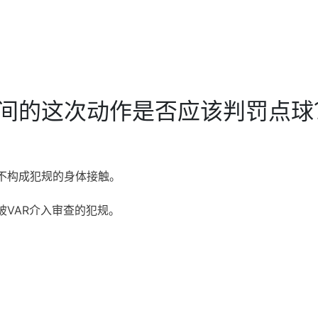
间的这次动作是否应该判罚点球
不构成犯规的身体接触。
VAR介入审查的犯规。