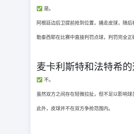
✅ 是。
阿根廷边后卫提前抢到位置，捅走皮球，随后
勒泰西耶在比赛中直接判罚点球，判罚完全正
麦卡利斯特和法特希的
✅ 不。
虽然双方之间存在轻微拉扯，但不足以影响球
此外，皮球并不在双方争抢范围内。