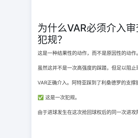
为什么VAR必须介入
犯规？
这是一种结果性的动作，而不是原因性的动作
虽然这并不是一次高强度的踩踏，但足以阻止
VAR正确介入。阿特亚踩到了利桑德罗的支
✅ 这是一次犯规。
由于进球发生在这次抢回球权后的同一次进攻