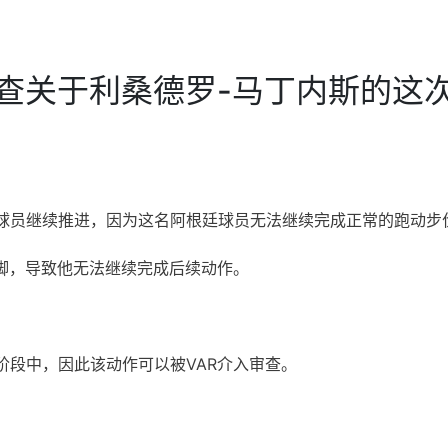
审查关于利桑德罗-马丁内斯的这
。
球员继续推进，因为这名阿根廷球员无法继续完成正常的跑动步
撑脚，导致他无法继续完成后续动作。
阶段中，因此该动作可以被VAR介入审查。