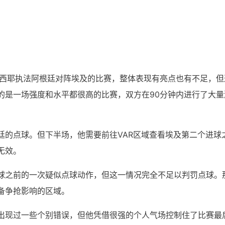
西耶执法阿根廷对阵埃及的比赛，整体表现有亮点也有不足，但
的是一场强度和水平都很高的比赛，双方在90分钟内进行了大量
。
廷的点球。但下半场，他需要前往VAR区域查看埃及第二个进球
无效。
球之前的一次疑似点球动作，但这一情况完全不足以判罚点球。
备争抢影响的区域。
出现过一些个别错误，但他凭借很强的个人气场控制住了比赛最