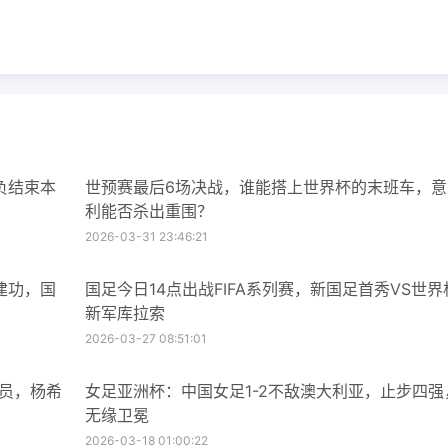
负结束本
世预赛最后6场决战，谁能搭上世界杯的末班车，意
利能否杀出重围？
2026-03-31 23:46:21
建功，国
国足今日14点出战FIFA系列赛，新国足首秀VS世界
新军库拉索
2026-03-27 08:51:01
球员，杨希
女足亚洲杯：中国女足1-2不敌澳大利亚，止步四强
无缘卫冕
2026-03-18 01:00:22