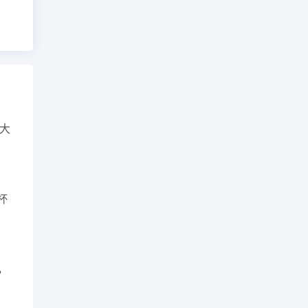
大
杯
，