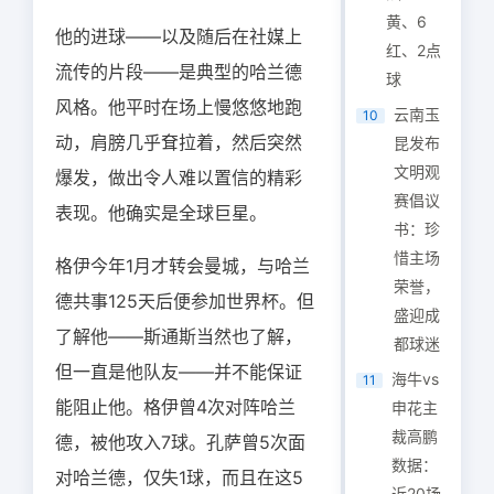
黄、6
他的进球——以及随后在社媒上
红、2点
流传的片段——是典型的哈兰德
球
风格。他平时在场上慢悠悠地跑
云南玉
10
动，肩膀几乎耷拉着，然后突然
昆发布
文明观
爆发，做出令人难以置信的精彩
赛倡议
表现。他确实是全球巨星。
书：珍
惜主场
格伊今年1月才转会曼城，与哈兰
荣誉，
德共事125天后便参加世界杯。但
盛迎成
了解他——斯通斯当然也了解，
都球迷
但一直是他队友——并不能保证
海牛vs
11
能阻止他。格伊曾4次对阵哈兰
申花主
裁高鹏
德，被他攻入7球。孔萨曾5次面
数据：
对哈兰德，仅失1球，而且在这5
近20场