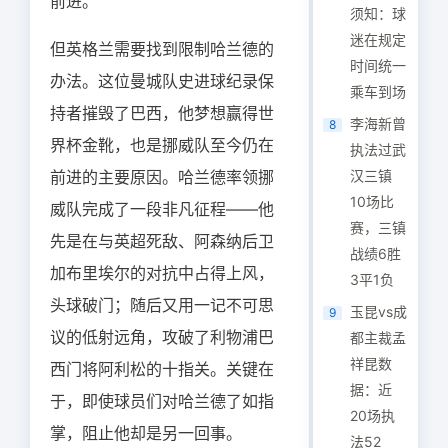
前进。”
须知：球
迷在规定
但英格兰需要找到限制哈兰德的
时间统一
办法。这位曼城队史进球纪录保
乘车到场
持者摧毁了巴西，他梦想赢得世
李海新曾
8
界杯金靴，也是挪威队至今仍在
执法过武
前进的主要原因。哈兰德率领挪
汉三镇
10场比
威队完成了一段非凡征程——他
赛，三镇
先是在与英超死敌、阿森纳后卫
战绩6胜
加布里埃尔的对抗中占得上风，
3平1负
头球破门；随后又用一记不可思
玉昆vs成
9
议的低射远角，攻破了利物浦巴
都主裁孟
祥昆数
西门将阿利松的十指关。关键在
据：近
于，即使球员们对哈兰德了如指
20场执
掌，阻止他却是另一回事。
法52