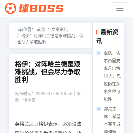
当前位置：
首页
文章资讯
最新资
格伊：对阵哈兰德是艰难挑战，但
讯
会尽力争取胜利
跟队：切
1
尔西需要
格伊：对阵哈兰德是艰
本月出售
难挑战，但会尽力争取
16人；恩
胜利
佐仍在探
索各种可
发布时间：2026-07-08 08:58 | 来
能性
源：懂球帝
都灵主
2
席：希望
英格兰后卫格伊表示，必须设法
本赛季成
最佳赛