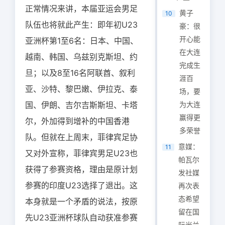
正常情况来讲，本届亚运会男足
黄子
10
队伍也将就此产生：即年初U23
豪：很
开心能
亚洲杯第1至6名：日本、中国、
在大连
越南、韩国、乌兹别克斯坦、约
完成生
旦；以及8至16名阿联酋、叙利
涯百
亚、沙特、黎巴嫩、伊拉克、泰
场，要
国、伊朗、吉尔吉斯斯坦、卡塔
为大连
赢得更
尔，外加得到增补的中国香港
多荣誉
队。但就在上周末，菲律宾足协
意媒：
11
又对外宣称，菲律宾男足U23也
帕瓦尔
获得了参赛资格，理由是原计划
发社媒
参赛的印度U23选择了退出。这
再次表
态希望
本身就是一个矛盾的说法，按原
留在国
先U23亚洲杯球队自动获准参赛
际米兰