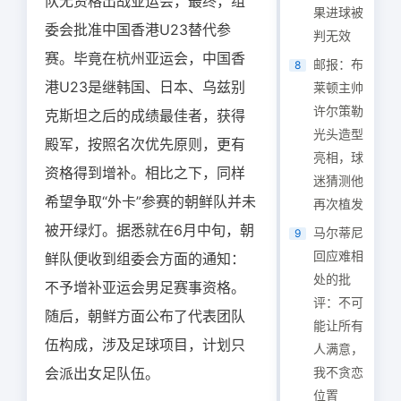
队无资格出战亚运会，最终，组
果进球被
委会批准中国香港U23替代参
判无效
赛。毕竟在杭州亚运会，中国香
邮报：布
8
港U23是继韩国、日本、乌兹别
莱顿主帅
许尔策勒
克斯坦之后的成绩最佳者，获得
光头造型
殿军，按照名次优先原则，更有
亮相，球
资格得到增补。相比之下，同样
迷猜测他
希望争取“外卡”参赛的朝鲜队并未
再次植发
被开绿灯。据悉就在6月中旬，朝
马尔蒂尼
9
回应难相
鲜队便收到组委会方面的通知：
处的批
不予增补亚运会男足赛事资格。
评：不可
随后，朝鲜方面公布了代表团队
能让所有
伍构成，涉及足球项目，计划只
人满意，
会派出女足队伍。
我不贪恋
位置