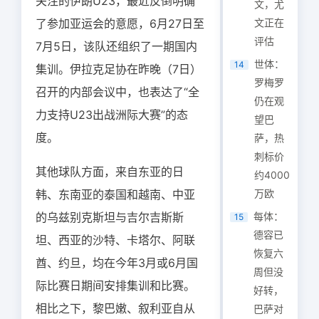
关注的伊朗U23，最近反倒明确
文，尤
了参加亚运会的意愿，6月27日至
文正在
评估
7月5日，该队还组织了一期国内
世体：
14
集训。伊拉克足协在昨晚（7日）
罗梅罗
召开的内部会议中，也表达了“全
仍在观
力支持U23出战洲际大赛”的态
望巴
度。
萨，热
刺标价
其他球队方面，来自东亚的日
约4000
韩、东南亚的泰国和越南、中亚
万欧
的乌兹别克斯坦与吉尔吉斯斯
每体：
15
德容已
坦、西亚的沙特、卡塔尔、阿联
恢复六
酋、约旦，均在今年3月或6月国
周但没
际比赛日期间安排集训和比赛。
好转，
相比之下，黎巴嫩、叙利亚自从
巴萨对