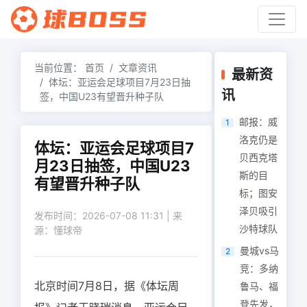
当前位置：
首页
文章资讯
最新资
体坛：亚运会足球项目7月23日抽
讯
签，中国U23有望晋升种子队
邮报：威
1
洛克仍是
体坛：亚运会足球项目7
贝西克塔
月23日抽签，中国U23
斯的目
有望晋升种子队
标；图安
泽贝吸引
发布时间：2026-07-08 11:31 | 来
沙特球队
源：懂球帝
曼城vs马
2
竞：多纳
北京时间7月8日，据《体坛周
鲁马、福
登先发，