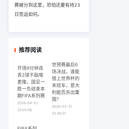
赛被分到这里，恐怕还要有待23
日签运如何。
推荐阅读
世预赛最后6
开场9分钟连
场决战，谁能
丢2球不敌喀
搭上世界杯的
麦隆，国足一
末班车，意大
胜一负结束本
利能否杀出重
期FIFA系列赛
围？
2026-04-01
2026-03-31
22:00:58
23:46:21
FIIFA系列