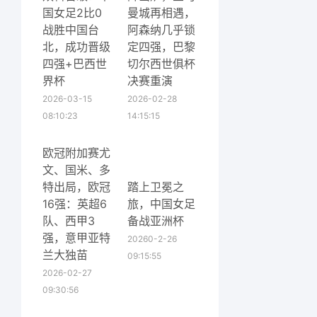
国女足2比0
曼城再相遇，
战胜中国台
阿森纳几乎锁
北，成功晋级
定四强，巴黎
四强+巴西世
切尔西世俱杯
界杯
决赛重演
2026-03-15
2026-02-28
08:10:23
14:15:15
欧冠附加赛尤
文、国米、多
特出局，欧冠
踏上卫冕之
16强：英超6
旅，中国女足
队、西甲3
备战亚洲杯
强，意甲亚特
20260-2-26
兰大独苗
09:15:55
2026-02-27
09:30:56