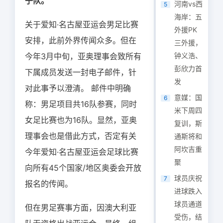
子队。
河南vs西
5
海岸：五
关于爱知·名古屋亚运会男足比赛
外援PK
安排，此前外界传闻众多。但在
三外援，
今年3月中旬，亚奥理事会致所有
钟义浩、
彭欣力首
下属成员发送一封电子邮件，针
发
对此事予以澄清。 邮件中明确
意媒：国
6
称：男足项目共16队参赛，同时
米下周四
女足比赛也为16队。显然，亚奥
复训，斯
理事会也是借此方式，否定有关
通斯将和
阿坎吉重
今年爱知·名古屋亚运会足球比赛
聚
向所有45个国家/地区奥委会开放
球员庆祝
7
报名的传闻。
进球跌入
球员通道
但在男足赛事方面，因澳大利亚
受伤，结