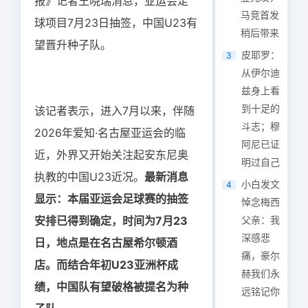
报》记者王晓瑞消息，亚运会足
马竞首发
球项目7月23日抽签，中国U23有
稍后带来
望晋升种子队。
皮耶罗：
3
从伊尔迪
兹身上看
到十足的
该记者表示，进入7月以来，伴随
斗志；穆
2026年爱知·名古屋亚运会的临
阿尼已证
近，外界又开始关注起安东尼奥
明过自己
执教的中国U23近况。
最新消息
小白发文
4
显示：本届亚运会足球赛的抽签
悼念梅西
安排已得到确定，时间为7月23
父亲：我
深感悲
日，地点是在名古屋希尔顿酒
痛，豪尔
店。而结合年初U23亚洲杯成
赫我们永
绩，中国队有望破格被提名为种
远铭记你