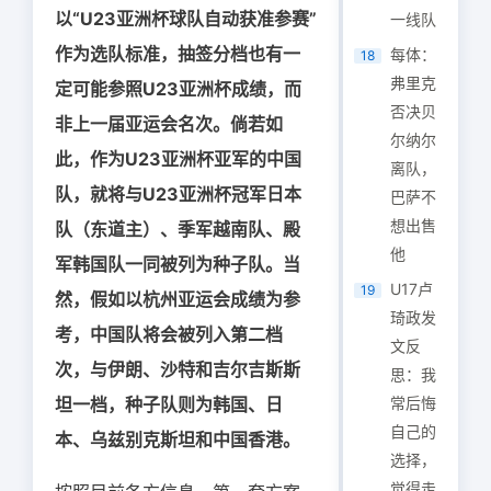
以“U23亚洲杯球队自动获准参赛”
一线队
作为选队标准，抽签分档也有一
每体：
18
弗里克
定可能参照U23亚洲杯成绩，而
否决贝
非上一届亚运会名次。倘若如
尔纳尔
此，作为U23亚洲杯亚军的中国
离队，
队，就将与U23亚洲杯冠军日本
巴萨不
想出售
队（东道主）、季军越南队、殿
他
军韩国队一同被列为种子队。当
U17卢
19
然，假如以杭州亚运会成绩为参
琦政发
考，中国队将会被列入第二档
文反
次，与伊朗、沙特和吉尔吉斯斯
思：我
坦一档，种子队则为韩国、日
常后悔
自己的
本、乌兹别克斯坦和中国香港。
选择，
觉得走