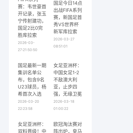
国足今日14点
赛：韦世豪首
出战FIFA系列
开记录，张玉
赛，新国足首
宁传射建功，
秀VS世界杯
国足2比0完
新军库拉索
胜库拉索
2026-03-27
2026-03-
08:51:01
27:21:50:50
国足最新一期
女足亚洲杯：
集训名单公
中国女足1-2
布，包含9名
不敌澳大利
U23球员，杨
亚，止步四
希首次入选
强，无缘卫冕
2026-03-20
2026-03-18
22:23:58
01:00:22
女足亚洲杯：
欧冠淘汰赛对
双料晋级！中
阵出炉，皇马