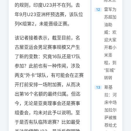
的规则，印度U23并不在列。去
雷军为
12
年9月U23亚洲杯预选赛，该队位
苏超加
列K组第2，未能晋级正赛。
油助
威：欢
该记者接着表示，截至目前，名
迎大家
古屋亚运会男足赛事规模又产生
开着小
米澎
了新的变数：究竟16队还是17队
程，到
参加？此前也有一种传闻，涉及
“彭城”
两支“外卡”球队，有可能会在正赛
转转
开打前安排一场附加赛，从而决
斯基
13
出第16个名额的最终归属。但迄
拉：河
床中场
今，无论是亚奥理事会还是赛事
加拉尔
组委会，均未对此予以说明。至
萨被推
于是否有队临阵退赛？比如最受
荐给尤