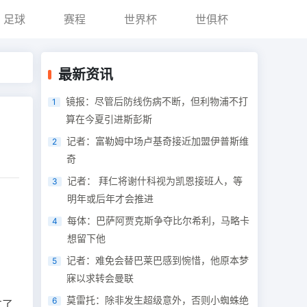
足球
赛程
世界杯
世俱杯
最新资讯
镜报：尽管后防线伤病不断，但利物浦不打
1
算在今夏引进斯彭斯
记者：富勒姆中场卢基奇接近加盟伊普斯维
2
奇
记者： 拜仁将谢什科视为凯恩接班人，等
3
明年或后年才会推进
每体：巴萨阿贾克斯争夺比尔希利，马略卡
4
想留下他
记者：难免会替巴莱巴感到惋惜，他原本梦
5
寐以求转会曼联
莫雷托：除非发生超级意外，否则小蜘蛛绝
6
过了