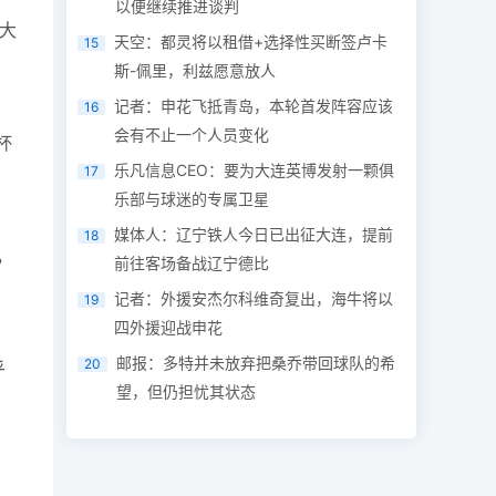
以便继续推进谈判
大
天空：都灵将以租借+选择性买断签卢卡
15
斯-佩里，利兹愿意放人
记者：申花飞抵青岛，本轮首发阵容应该
16
会有不止一个人员变化
杯
乐凡信息CEO：要为大连英博发射一颗俱
17
乐部与球迷的专属卫星
媒体人：辽宁铁人今日已出征大连，提前
18
，
前往客场备战辽宁德比
记者：外援安杰尔科维奇复出，海牛将以
19
四外援迎战申花
邮报：多特并未放弃把桑乔带回球队的希
20
乎
望，但仍担忧其状态