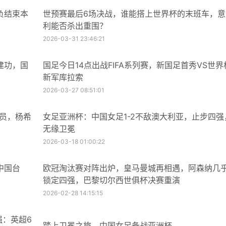
负结束本
世预赛最后6场决战，谁能搭上世界杯的末班车，意
利能否杀出重围？
2026-03-31 23:46:21
建功，国
国足今日14点出战FIFA系列赛，新国足首秀VS世界
新军库拉索
2026-03-27 08:51:01
球员，杨希
女足亚洲杯：中国女足1-2不敌澳大利亚，止步四强
无缘卫冕
2026-03-18 01:00:22
中国台
欧冠淘汰赛对阵出炉，皇马曼城再相遇，阿森纳几
锁定四强，巴黎切尔西世俱杯决赛重演
2026-02-28 14:15:15
强：英超6
踏上卫冕之旅，中国女足备战亚洲杯