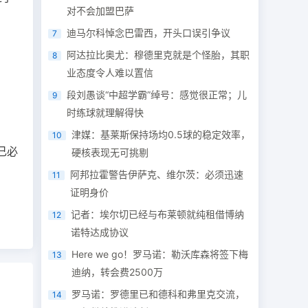
对不会加盟巴萨
迪马尔科悼念巴雷西，开头口误引争议
7
阿达拉比奥尤：穆德里克就是个怪胎，其职
8
业态度令人难以置信
段刘愚谈“中超学霸”绰号：感觉很正常；儿
9
时练球就理解得快
津媒：基莱斯保持场均0.5球的稳定效率，
10
己必
硬核表现无可挑剔
阿邦拉霍警告伊萨克、维尔茨：必须迅速
11
证明身价
记者：埃尔切已经与布莱顿就纯租借博纳
12
诺特达成协议
Here we go！罗马诺：勒沃库森将签下梅
13
迪纳，转会费2500万
罗马诺：罗德里已和德科和弗里克交流，
14