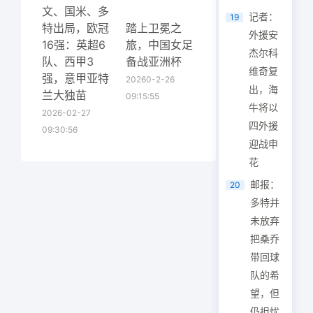
文、国米、多
记者：
19
特出局，欧冠
踏上卫冕之
外援安
16强：英超6
旅，中国女足
杰尔科
队、西甲3
备战亚洲杯
维奇复
强，意甲亚特
20260-2-26
出，海
兰大独苗
09:15:55
牛将以
2026-02-27
四外援
09:30:56
迎战申
花
邮报：
20
多特并
未放弃
把桑乔
带回球
队的希
望，但
仍担忧