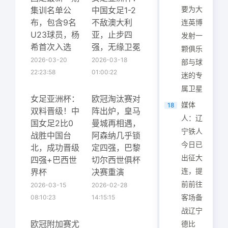
要为大
集训名单公
中国女足1-2
布，包含9名
不敌澳大利
连英博
U23球员，杨
亚，止步四
发射一
希首次入选
强，无缘卫冕
颗俱乐
2026-03-20
2026-03-18
部与球
22:23:58
01:00:22
迷的专
属卫星
女足亚洲杯：
欧冠淘汰赛对
媒体
18
双料晋级！中
阵出炉，皇马
人：辽
国女足2比0
曼城再相遇，
宁铁人
战胜中国台
阿森纳几乎锁
今日已
北，成功晋级
定四强，巴黎
出征大
四强+巴西世
切尔西世俱杯
连，提
界杯
决赛重演
前前往
2026-03-15
2026-02-28
客场备
08:10:23
14:15:15
战辽宁
欧冠附加赛尤
德比