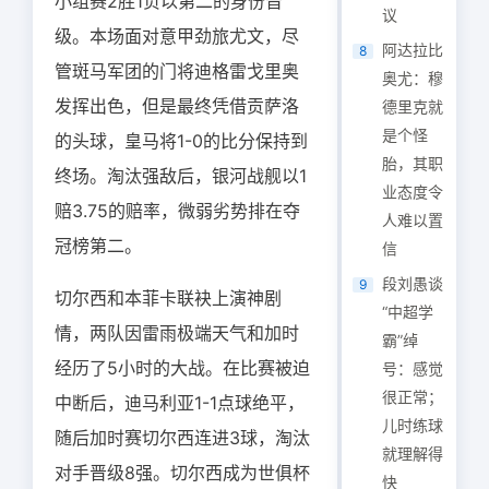
小组赛2胜1负以第二的身份晋
议
级。本场面对意甲劲旅尤文，尽
阿达拉比
8
管斑马军团的门将迪格雷戈里奥
奥尤：穆
发挥出色，但是最终凭借贡萨洛
德里克就
是个怪
的头球，皇马将1-0的比分保持到
胎，其职
终场。淘汰强敌后，银河战舰以1
业态度令
赔3.75的赔率，微弱劣势排在夺
人难以置
冠榜第二。
信
段刘愚谈
9
切尔西和本菲卡联袂上演神剧
“中超学
情，两队因雷雨极端天气和加时
霸”绰
经历了5小时的大战。在比赛被迫
号：感觉
很正常；
中断后，迪马利亚1-1点球绝平，
儿时练球
随后加时赛切尔西连进3球，淘汰
就理解得
对手晋级8强。切尔西成为世俱杯
快