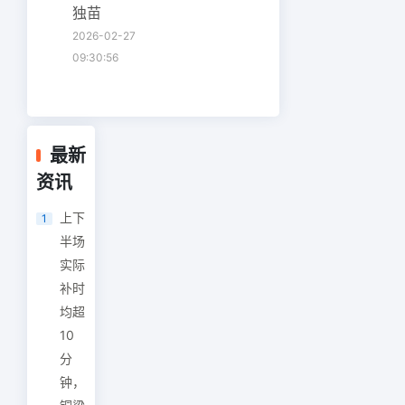
独苗
2026-02-27
09:30:56
最新
资讯
上下
1
半场
实际
补时
均超
10
分
钟，