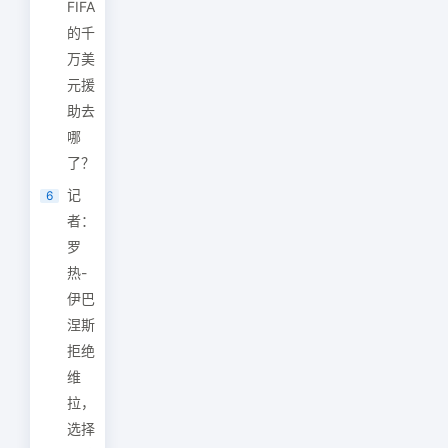
FIFA
的千
万美
元援
助去
哪
了？
记
6
者：
罗
热-
伊巴
涅斯
拒绝
维
拉，
选择