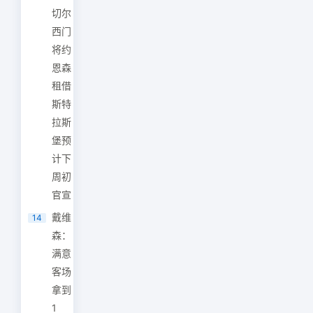
切尔
西门
将约
恩森
租借
斯特
拉斯
堡预
计下
周初
官宣
戴维
14
森：
满意
客场
拿到
1