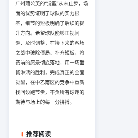
广州蒲公英的“觉醒”从未止步，场
面的优势证明了球队的实力根
基，细节的短板明确了后续的提
升方向。希望球队能够正视问
题、及时调整，在接下来的客场
之战中破除僵局、补齐短板，将
赛前的愿景彻底落地，用一场酣
畅淋漓的胜利，完成真正的全面
觉醒，在中乙南区的竞争中重新
找回领跑节奏，不负所有球迷的
期待与场上的每一分拼搏。
推荐阅读