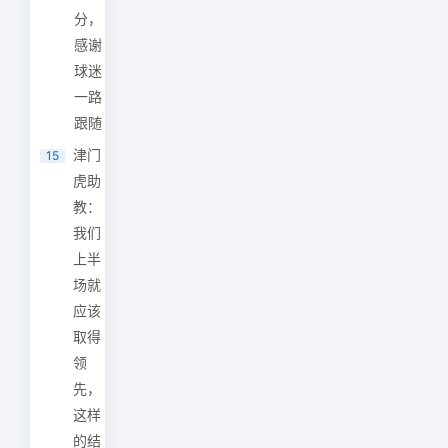
分，
感谢
球迷
一路
跟随
津门
15
虎助
教：
我们
上半
场就
应该
取得
领
先，
这样
的结