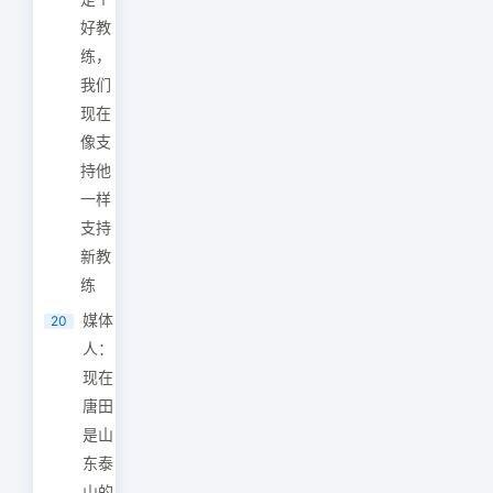
好教
练，
我们
现在
像支
持他
一样
支持
新教
练
媒体
20
人：
现在
唐田
是山
东泰
山的