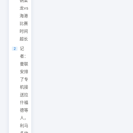
铜梁
龙vs
海港
比赛
时间
超长
记
2
者：
曼联
安排
了专
机接
送拉
什福
德等
人，
利马