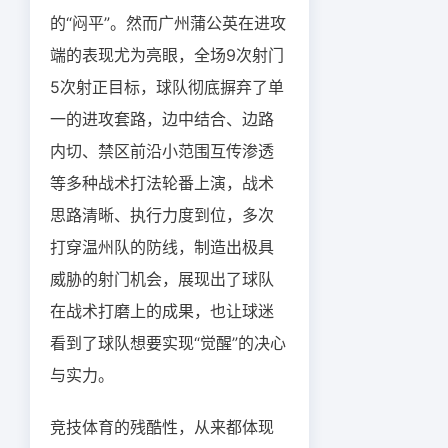
的“闷平”。然而广州蒲公英在进攻
端的表现尤为亮眼，全场9次射门
5次射正目标，球队彻底摒弃了单
一的进攻套路，边中结合、边路
内切、禁区前沿小范围互传渗透
等多种战术打法轮番上演，战术
思路清晰、执行力度到位，多次
打穿温州队的防线，制造出极具
威胁的射门机会，展现出了球队
在战术打磨上的成果，也让球迷
看到了球队想要实现“觉醒”的决心
与实力。
竞技体育的残酷性，从来都体现