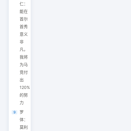
仁：
能在
首尔
首秀
意义
非
凡，
我将
为马
竞付
出
120%
的努
力
罗
9
体：
莫利