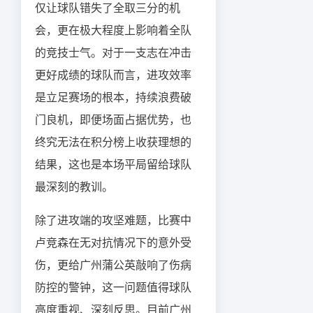
仅让球队错失了全取三分的机
会，更在极大程度上影响着全队
的竞技士气。对于一支志在冲击
更好成绩的球队而言，进攻效率
是立足赛场的根本，持续浪费破
门良机，即便场面占据优势，也
终究无法在积分榜上收获理想的
结果，这也是本场平局留给球队
最深刻的教训。
除了进攻端的攻坚难题，比赛中
卢竞森在无对抗情况下的意外受
伤，更给广州蒲公英敲响了伤病
防控的警钟，这一问题值得球队
高度重视、深刻反思。目前广州