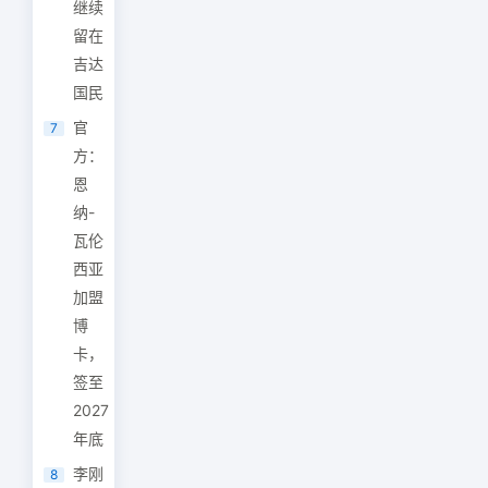
继续
留在
吉达
国民
官
7
方：
恩
纳-
瓦伦
西亚
加盟
博
卡，
签至
2027
年底
李刚
8