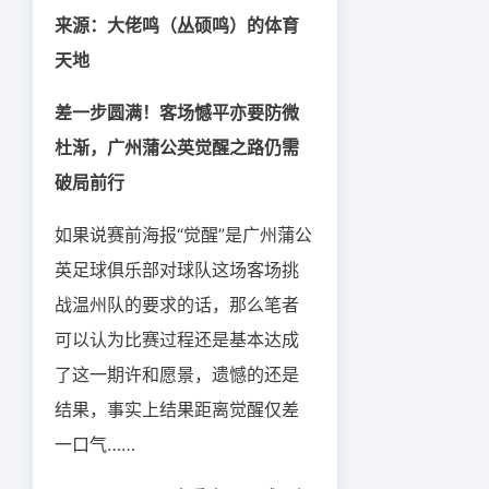
来源：大佬鸣（丛硕鸣）的体育
天地
差一步圆满！客场憾平亦要防微
杜渐，广州蒲公英觉醒之路仍需
破局前行
如果说赛前海报“觉醒”是广州蒲公
英足球俱乐部对球队这场客场挑
战温州队的要求的话，那么笔者
可以认为比赛过程还是基本达成
了这一期许和愿景，遗憾的还是
结果，事实上结果距离觉醒仅差
一口气……