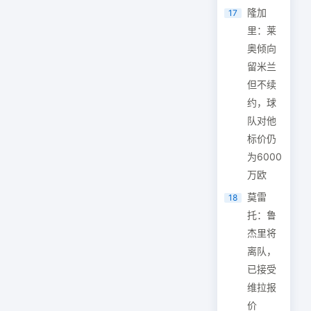
隆加
17
里：莱
奥倾向
留米兰
但不续
约，球
队对他
标价仍
为6000
万欧
莫雷
18
托：鲁
杰里将
离队，
已接受
维拉报
价