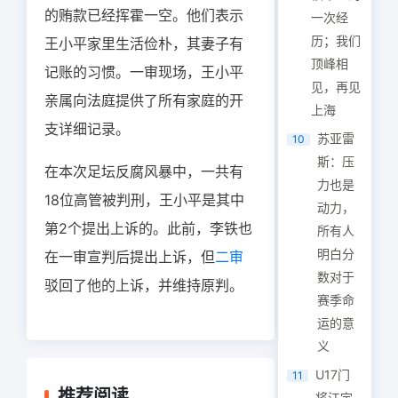
的贿款已经挥霍一空。他们表示
一次经
历；我们
王小平家里生活俭朴，其妻子有
顶峰相
记账的习惯。一审现场，王小平
见，再见
亲属向法庭提供了所有家庭的开
上海
支详细记录。
苏亚雷
10
斯：压
在本次足坛反腐风暴中，一共有
力也是
18位高管被判刑，王小平是其中
动力，
第2个提出上诉的。此前，李铁也
所有人
明白分
在一审宣判后提出上诉，但
二审
数对于
驳回了他的上诉，并维持原判。
赛季命
运的意
义
U17门
11
推荐阅读
将江宇