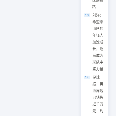
路
刘洋：
13
希望泰
山队的
年轻人
加速成
长，逐
渐成为
球队中
坚力量
足球
14
报：英
博周边
已销售
近千万
元；约