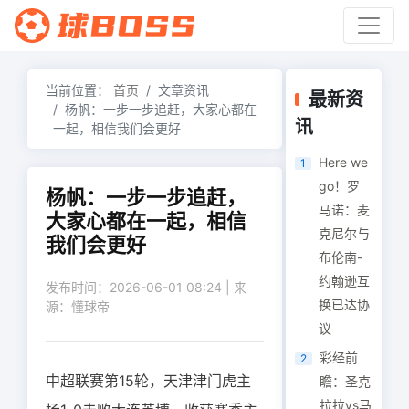
当前位置：
首页
文章资讯
最新资
杨帆：一步一步追赶，大家心都在
讯
一起，相信我们会更好
Here we
1
go！罗
杨帆：一步一步追赶，
马诺：麦
大家心都在一起，相信
克尼尔与
我们会更好
布伦南-
约翰逊互
发布时间：2026-06-01 08:24 | 来
换已达协
源：懂球帝
议
彩经前
2
中超联赛第15轮，天津津门虎主
瞻：圣克
拉拉vs马