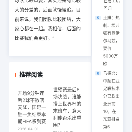
球队比较重要，其实还是有比较
在易主后
回归
大的分差的，后面就慢慢追。目
土媒：热
5
前来说，我们团队比较团结，大
刺、埃弗
家心都在一起。我相信，后面的
顿有意伊
比赛我们会更好。”
尔马兹，
要价
5000万
欧
马德兴：
6
推荐阅读
中超在亚
足联技术
世预赛最后6
开场9分钟连
分已跌出
场决战，谁能
丢2球不敌喀
搭上世界杯的
亚洲前
麦隆，国足一
末班车，意大
10，在
胜一负结束本
利能否杀出重
东亚排名
期FIFA系列赛
围？
第6
2026-04-01