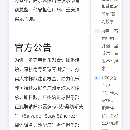
方宣布，萨尔瓦多出任俱乐部青
报销单写
训总监。他曾担任广州、重庆铜
的是“裁
梁龙主帅。
判按摩”
阿斯：若
3
西甲明天
官方公告
开踢，居
莱尔不首
为进一步完善俱乐部青训体系建
发不可想
象
设，深耕南粤足球青训沃土，夯
U20女足
实人才梯队建设根基，助力俱乐
4
主帅王
部可持续发展与广州足球人才传
军：请大
承，即日起，广州豹足球俱乐部
家多点正
正式聘请萨尔瓦多-苏艾-桑切斯先
能量评
生（Salvador Suay Sánchez，
价；会尽
全力完成
粤语译名：沙华度）担任俱乐部