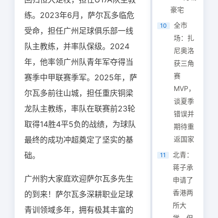
豪宅
练。2023年6月，萨尔瓦多临危
全市
10
受命，担任广州足球俱乐部一线
场：扎
队主教练，并率队保级。2024
尼奥洛
年，他率领广州队青年军夺得当
获三角
赛
赛季中甲联赛季军。2025年，萨
MVP，
尔瓦多前往山城，担任重庆铜梁
谈夏季
龙队主教练，率队在联赛前23轮
错误并
取得14胜4平5负的战绩，为球队
期待重
最终的成功冲超奠定了坚实的基
返国家
础。
北青：
11
蒋子承
广州豹大家庭欢迎萨尔瓦多先生
申请了
香港两
的到来！萨尔瓦多深耕职业足球
所大
青训领域多年，拥有极其丰富的
学，但