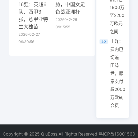
16强：英超6
旅，中国女足
1800万
队、西甲3
备战亚洲杯
至2200
强，意甲亚特
20260-2-26
万欧元
兰大独苗
09:15:55
之间
2026-02-27
土媒：
20
09:30:56
费内巴
切追上
田绮
世，愿
意支付
超2000
万欧转
会费
Copyright © 2025 QiuBoss,All Rights Reserved.
粤ICP备16001560