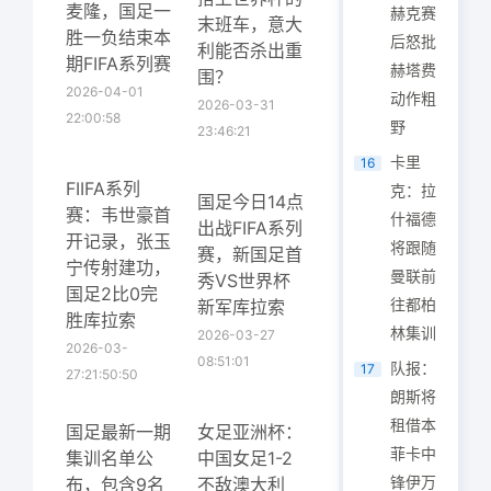
麦隆，国足一
赫克赛
末班车，意大
胜一负结束本
后怒批
利能否杀出重
期FIFA系列赛
赫塔费
围？
2026-04-01
动作粗
2026-03-31
22:00:58
野
23:46:21
卡里
16
FIIFA系列
克：拉
国足今日14点
赛：韦世豪首
什福德
出战FIFA系列
开记录，张玉
将跟随
赛，新国足首
宁传射建功，
曼联前
秀VS世界杯
国足2比0完
往都柏
新军库拉索
胜库拉索
林集训
2026-03-27
2026-03-
08:51:01
队报：
17
27:21:50:50
朗斯将
租借本
国足最新一期
女足亚洲杯：
菲卡中
集训名单公
中国女足1-2
锋伊万
布，包含9名
不敌澳大利