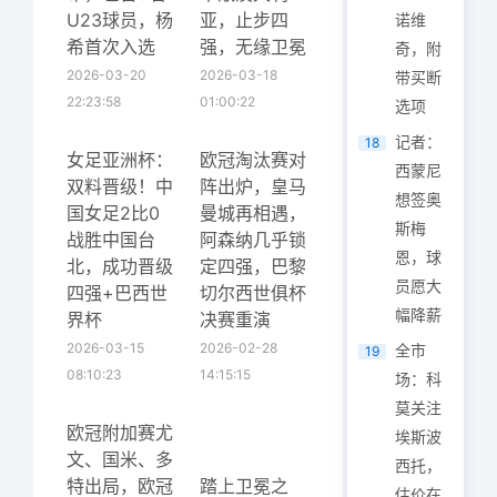
U23球员，杨
亚，止步四
诺维
希首次入选
强，无缘卫冕
奇，附
2026-03-20
2026-03-18
带买断
22:23:58
01:00:22
选项
记者：
18
女足亚洲杯：
欧冠淘汰赛对
西蒙尼
双料晋级！中
阵出炉，皇马
想签奥
国女足2比0
曼城再相遇，
斯梅
战胜中国台
阿森纳几乎锁
恩，球
北，成功晋级
定四强，巴黎
员愿大
四强+巴西世
切尔西世俱杯
幅降薪
界杯
决赛重演
2026-03-15
2026-02-28
全市
19
08:10:23
14:15:15
场：科
莫关注
欧冠附加赛尤
埃斯波
文、国米、多
西托，
特出局，欧冠
踏上卫冕之
估价在