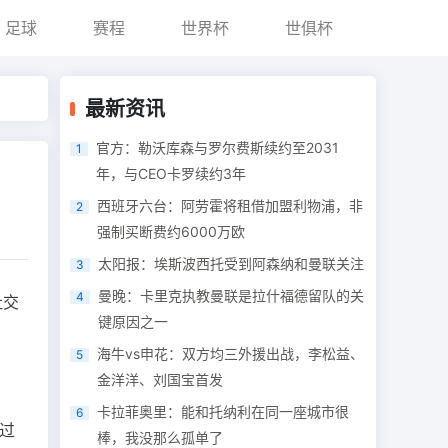
足球
赛程
世界杯
世俱杯
最新资讯
官方：勒沃库森与罗尔费斯续约至2031
1
年，与CEO卡罗续约3年
西班牙六台：阿劳霍将租借加盟利物浦，非
2
强制买断费约6000万欧
太阳报：埃斯波西托受到阿森纳和曼联关注
3
曼晚：卡里克执教曼联是拉什福德留队的关
4
社交
键原因之一
海牛vs申花：双方均三外援出战，李松益、
5
金洋洋、刘国宝首发
卡拉菲奥里：能和托纳利在同一座城市很
6
过
棒，我没那么孤单了