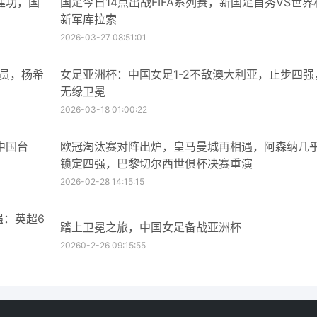
建功，国
国足今日14点出战FIFA系列赛，新国足首秀VS世界
新军库拉索
2026-03-27 08:51:01
球员，杨希
女足亚洲杯：中国女足1-2不敌澳大利亚，止步四强
无缘卫冕
2026-03-18 01:00:22
中国台
欧冠淘汰赛对阵出炉，皇马曼城再相遇，阿森纳几
锁定四强，巴黎切尔西世俱杯决赛重演
2026-02-28 14:15:15
强：英超6
踏上卫冕之旅，中国女足备战亚洲杯
20260-2-26 09:15:55