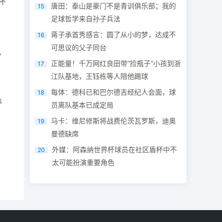
杯
唐田：泰山是豪门不是青训俱乐部；我的
15
足球哲学来自孙子兵法
蒋子承首秀感言：圆了从小的梦，达成不
16
可思议的父子同台
，
正能量！千万网红良田带“捡瓶子”小孩到浙
17
江队基地，王钰栋等人陪他踢球
每体：德科已和巴尔德吉经纪人会面，球
18
乎
员离队基本已成定局
马卡：维尼修斯将战费伦茨瓦罗斯，迪奥
19
曼德缺席
外媒：阿森纳世界杯球员在社区盾杯中不
20
太可能扮演重要角色