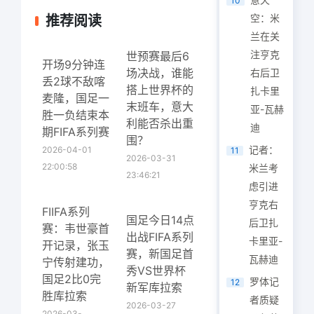
10
空：米
推荐阅读
兰在关
注亨克
世预赛最后6
开场9分钟连
场决战，谁能
右后卫
丢2球不敌喀
搭上世界杯的
扎卡里
麦隆，国足一
末班车，意大
亚-瓦赫
胜一负结束本
利能否杀出重
迪
期FIFA系列赛
围？
记者：
2026-04-01
11
2026-03-31
22:00:58
米兰考
23:46:21
虑引进
亨克右
FIIFA系列
国足今日14点
后卫扎
赛：韦世豪首
出战FIFA系列
卡里亚-
开记录，张玉
赛，新国足首
瓦赫迪
宁传射建功，
秀VS世界杯
国足2比0完
罗体记
12
新军库拉索
胜库拉索
者质疑
2026-03-27
2026-03-