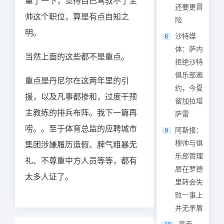
量了一下，觉得自己驾驭不了主
还要更冒
帅这个职位，算是有点自知之
险
明。
沙特媒
8
体：萨内
当然上面的这些都不是重点。
拒绝沙特
俱乐部邀
重点是丹尼尔在这两年里的引
约，今夏
援，以及凡事都掺和，过度干预
留加拉塔
主教练的排兵布阵。我下一篇再
萨雷
唠。。至于体育总监的应聘城市
阿斯报：
9
穆帅与俱
集团涉嫌履历造假、脾气粗暴无
乐部管理
礼、不尊重中方人员等等，都有
层在罗德
太多人证了。
里转会失
败一事上
并无矛盾
意天