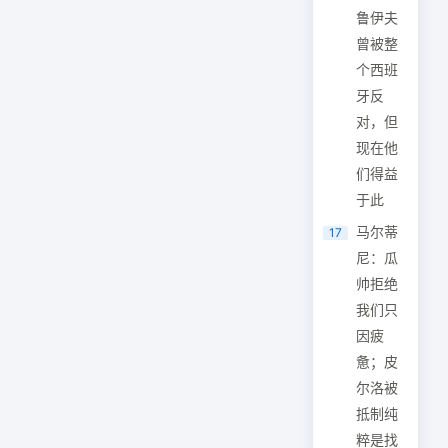
鲁伊夫
曾被整
个西班
牙反
对，但
现在他
们得益
于此
马尔蒂
17
尼：瓜
帅拒绝
我们只
因疲
惫；皮
尔洛被
抵制纯
粹是找