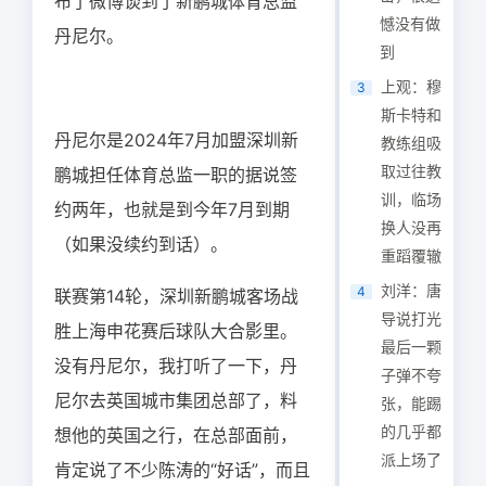
布了微博谈到了新鹏城体育总监
憾没有做
丹尼尔。
到
上观：穆
3
斯卡特和
丹尼尔是2024年7月加盟深圳新
教练组吸
取过往教
鹏城担任体育总监一职的据说签
训，临场
约两年，也就是到今年7月到期
换人没再
（如果没续约到话）。
重蹈覆辙
刘洋：唐
4
联赛第14轮，深圳新鹏城客场战
导说打光
胜上海申花赛后球队大合影里。
最后一颗
没有丹尼尔，我打听了一下，丹
子弹不夸
尼尔去英国城市集团总部了，料
张，能踢
的几乎都
想他的英国之行，在总部面前，
派上场了
肯定说了不少陈涛的“好话”，而且