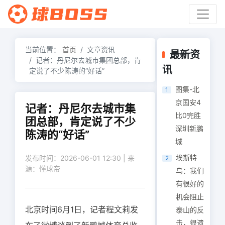
当前位置：
首页
文章资讯
最新资
记者：丹尼尔去城市集团总部，肯
讯
定说了不少陈涛的“好话”
图集-北
1
京国安4
记者：丹尼尔去城市集
比0完胜
团总部，肯定说了不少
深圳新鹏
陈涛的“好话”
城
埃斯特
发布时间：2026-06-01 12:30 | 来
2
源：懂球帝
乌：我们
有很好的
机会阻止
北京时间6月1日，记者程文莉发
泰山的反
击，很遗