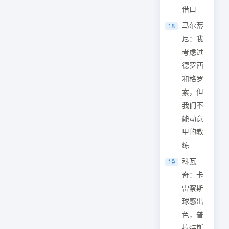
借口
马尔蒂
18
尼：我
考虑过
德罗西
和格罗
索，但
我们不
能动意
甲的教
练
科瓦
19
奇：卡
雷察斯
球感出
色，普
拉特斯