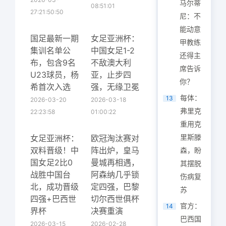
马尔蒂
08:51:01
27:21:50:50
尼：不
能动意
国足最新一期
女足亚洲杯：
甲教练
集训名单公
中国女足1-2
还得主
布，包含9名
不敌澳大利
席告诉
U23球员，杨
亚，止步四
你？
希首次入选
强，无缘卫冕
每体：
13
2026-03-20
2026-03-18
弗里克
22:23:58
01:00:22
重用克
里斯滕
女足亚洲杯：
欧冠淘汰赛对
双料晋级！中
阵出炉，皇马
森，盼
国女足2比0
曼城再相遇，
其摆脱
战胜中国台
阿森纳几乎锁
伤病复
北，成功晋级
定四强，巴黎
苏
四强+巴西世
切尔西世俱杯
官方：
14
界杯
决赛重演
巴西国
2026-03-15
2026-02-28