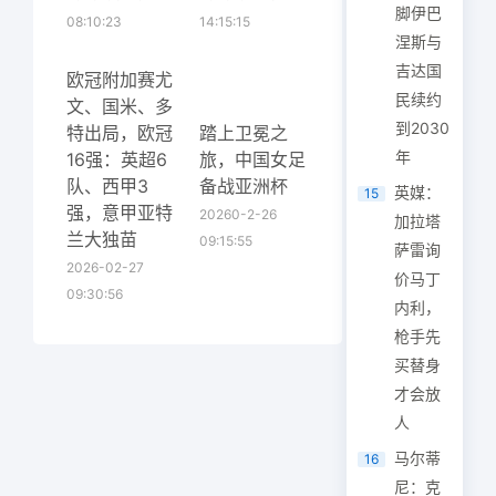
脚伊巴
08:10:23
14:15:15
涅斯与
吉达国
欧冠附加赛尤
民续约
文、国米、多
到2030
特出局，欧冠
踏上卫冕之
年
16强：英超6
旅，中国女足
队、西甲3
备战亚洲杯
英媒：
15
强，意甲亚特
20260-2-26
加拉塔
兰大独苗
09:15:55
萨雷询
2026-02-27
价马丁
09:30:56
内利，
枪手先
买替身
才会放
人
马尔蒂
16
尼：克