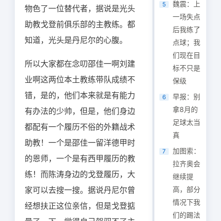
魏震：上
5
物色了一位替代者，据说是光头
一场失点
助教戈登前俱乐部的主教练。都
后我练了
知道，光头是丹尼尔的心腹。
点球；我
们现在目
所以大家都在念叨邵佳一啊刘建
标不只是
业啊这两位本土教练带队成绩不
保级
错，是的，他们本来就是有能力
早报：别
6
拿8月的
有办法的少帅，但是，他们身边
足球太当
都配有一个履历不俗的外籍战术
真
助教！一个是邵佳一留洋德甲时
加图索：
7
的恩师，一个是有西甲履历的教
拉齐奥会
练！而陈涛身边的戈登履历，大
继续提
家可以去搜一搜。据说丹尼尔曾
高，部分
情况下我
经想扶正这位亲信，但是戈登掂
们的踢法