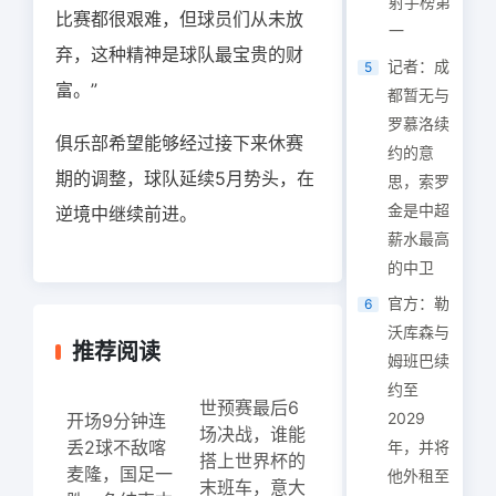
射手榜第
比赛都很艰难，但球员们从未放
一
弃，这种精神是球队最宝贵的财
记者：成
5
富。”
都暂无与
罗慕洛续
俱乐部希望能够经过接下来休赛
约的意
期的调整，球队延续5月势头，在
思，索罗
金是中超
逆境中继续前进。​​​​
薪水最高
的中卫
官方：勒
6
沃库森与
推荐阅读
姆班巴续
约至
世预赛最后6
2029
开场9分钟连
场决战，谁能
丢2球不敌喀
年，并将
搭上世界杯的
麦隆，国足一
他外租至
末班车，意大