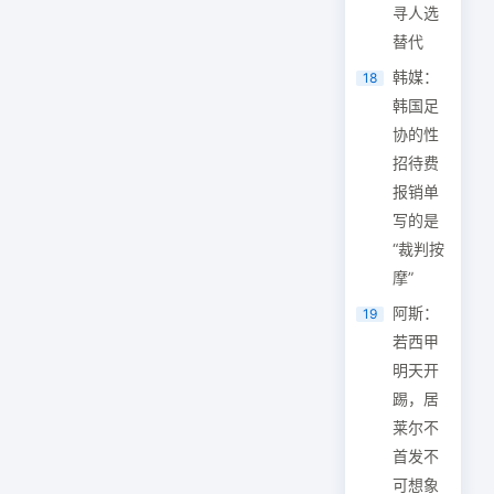
寻人选
替代
韩媒：
18
韩国足
协的性
招待费
报销单
写的是
“裁判按
摩”
阿斯：
19
若西甲
明天开
踢，居
莱尔不
首发不
可想象