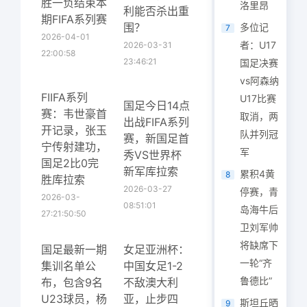
胜一负结束本
洛里昂
利能否杀出重
期FIFA系列赛
围？
多位记
7
2026-04-01
者：U17
2026-03-31
22:00:58
23:46:21
国足决赛
vs阿森纳
FIIFA系列
U17比赛
国足今日14点
赛：韦世豪首
取消，两
出战FIFA系列
开记录，张玉
队并列冠
赛，新国足首
宁传射建功，
军
秀VS世界杯
国足2比0完
新军库拉索
累积4黄
8
胜库拉索
2026-03-27
停赛，青
2026-03-
08:51:01
岛海牛后
27:21:50:50
卫刘军帅
将缺席下
国足最新一期
女足亚洲杯：
一轮“齐
集训名单公
中国女足1-2
鲁德比”
布，包含9名
不敌澳大利
U23球员，杨
亚，止步四
斯坦丘晒
9