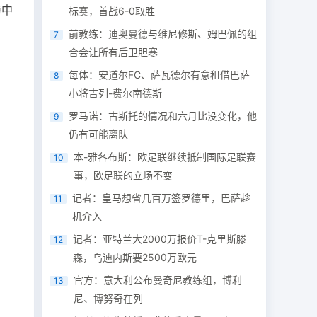
梅中
标赛，首战6-0取胜
前教练：迪奥曼德与维尼修斯、姆巴佩的组
7
合会让所有后卫胆寒
每体：安道尔FC、萨瓦德尔有意租借巴萨
8
小将吉列-费尔南德斯
罗马诺：古斯托的情况和六月比没变化，他
9
仍有可能离队
本-雅各布斯：欧足联继续抵制国际足联赛
10
事，欧足联的立场不变
记者：皇马想省几百万签罗德里，巴萨趁
11
机介入
记者：亚特兰大2000万报价T-克里斯滕
12
森，乌迪内斯要2500万欧元
官方：意大利公布曼奇尼教练组，博利
13
尼、博努奇在列