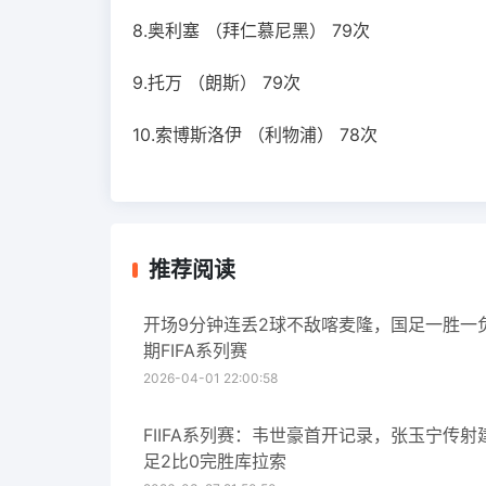
8.奥利塞 （
拜仁慕尼黑
） 79次
9.托万 （
朗斯
） 79次
10.索博斯洛伊 （
利物浦
） 78次
推荐阅读
开场9分钟连丢2球不敌喀麦隆，国足一胜一
期FIFA系列赛
2026-04-01 22:00:58
FIIFA系列赛：韦世豪首开记录，张玉宁传射
足2比0完胜库拉索