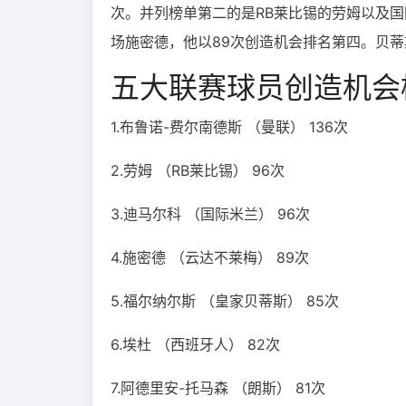
次。并列榜单第二的是RB莱比锡的劳姆以及
场施密德，他以89次创造机会排名第四。贝蒂
五大联赛球员创造机会
1.布鲁诺-费尔南德斯 （
曼联
） 136次
2.劳姆 （
RB莱比锡
） 96次
3.迪马尔科 （
国际米兰
） 96次
4.施密德 （
云达不莱梅
） 89次
5.福尔纳尔斯 （
皇家贝蒂斯
） 85次
6.埃杜 （
西班牙人
） 82次
7.阿德里安-托马森 （
朗斯
） 81次