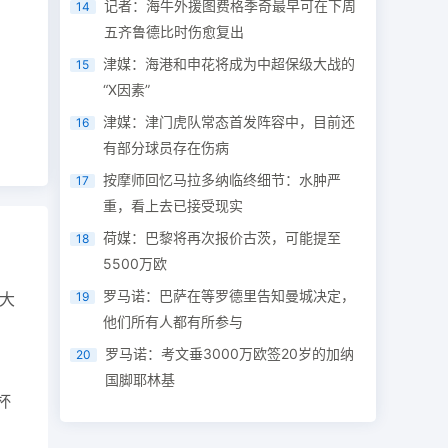
记者：海牛外援图费格季奇最早可在下周
14
五齐鲁德比时伤愈复出
津媒：海港和申花将成为中超保级大战的
15
“X因素”
津媒：津门虎队常态首发阵容中，目前还
16
有部分球员存在伤病
按摩师回忆马拉多纳临终细节：水肿严
17
重，看上去已接受现实
荷媒：巴黎将再次报价古茨，可能提至
18
5500万欧
罗马诺：巴萨在等罗德里告知曼城决定，
大
19
他们所有人都有所参与
罗马诺：考文垂3000万欧签20岁的加纳
20
国脚耶林基
杯