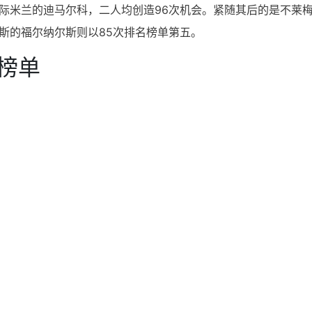
国际米兰的迪马尔科，二人均创造96次机会。紧随其后的是不莱
斯的福尔纳尔斯则以85次排名榜单第五。
榜单