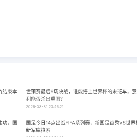
负结束本
世预赛最后6场决战，谁能搭上世界杯的末班车，意
利能否杀出重围？
2026-03-31 23:46:21
建功，国
国足今日14点出战FIFA系列赛，新国足首秀VS世界
新军库拉索