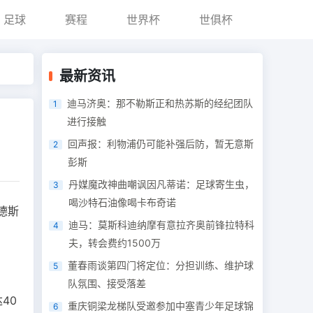
足球
赛程
世界杯
世俱杯
最新资讯
迪马济奥：那不勒斯正和热苏斯的经纪团队
1
进行接触
回声报：利物浦仍可能补强后防，暂无意斯
2
彭斯
丹媒魔改神曲嘲讽因凡蒂诺：足球寄生虫，
3
喝沙特石油像喝卡布奇诺
德斯
迪马：莫斯科迪纳摩有意拉齐奥前锋拉特科
4
夫，转会费约1500万
董春雨谈第四门将定位：分担训练、维护球
5
队氛围、接受落差
40
重庆铜梁龙梯队受邀参加中塞青少年足球锦
6