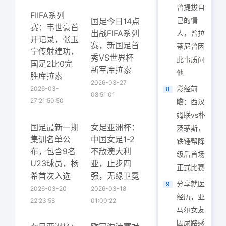
曾提拔自
FIIFA系列
己的情
国足今日14点
赛：韦世豪首
出战FIFA系列
人，普拉
开记录，张玉
赛，新国足首
蒂尼曾因
宁传射建功，
秀VS世界杯
此事质问
国足2比0完
新军库拉索
他
胜库拉索
2026-03-27
彩经前
2026-03-
8
08:51:01
27:21:50:50
瞻：西汉
姆联vs朴
国足最新一期
女足亚洲杯：
茨茅斯，
集训名单公
中国女足1-2
铁锤帮降
布，包含9名
不敌澳大利
级后首场
U23球员，杨
亚，止步四
正式比赛
希首次入选
强，无缘卫冕
分享就医
9
2026-03-20
2026-03-18
经历，亚
22:23:58
01:00:22
马尔女友
因尿路感