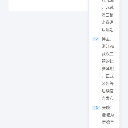
江vs武
汉三镇
比赛确
认延期
博主：
12
浙江vs
武汉三
镇的比
赛延期
，正式
公告等
后续官
方发布
曼晚：
13
曼城为
罗德里