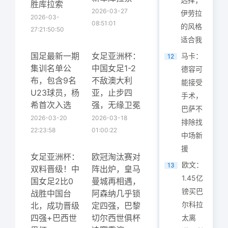
胜库拉索
2026-03-27
伊劳拉
2026-03-
08:51:01
的风格
27:21:50:50
适合我
国足最新一期
女足亚洲杯：
马卡：
12
集训名单公
中国女足1-2
德容可
布，包含9名
不敌澳大利
能接受
U23球员，杨
亚，止步四
手术，
希首次入选
强，无缘卫冕
巴萨不
2026-03-20
2026-03-18
排除找
22:23:58
01:00:22
中场新
援
女足亚洲杯：
欧冠淘汰赛对
欧文：
13
双料晋级！中
阵出炉，皇马
1.45亿
国女足2比0
曼城再相遇，
镑买巴
战胜中国台
阿森纳几乎锁
尔科拉
北，成功晋级
定四强，巴黎
四强+巴西世
切尔西世俱杯
太离