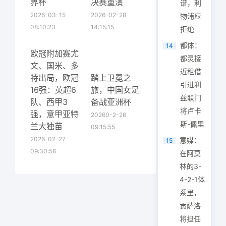
界杯
决赛重演
谱，利
2026-03-15
2026-02-28
物浦应
08:10:23
14:15:15
拒绝
都体：
14
欧冠附加赛尤
都灵接
文、国米、多
近租借
特出局，欧冠
踏上卫冕之
引进利
16强：英超6
旅，中国女足
兹联门
队、西甲3
备战亚洲杯
将卢卡
强，意甲亚特
20260-2-26
斯-佩里
兰大独苗
09:15:55
2026-02-27
意媒：
15
09:30:56
在阿莫
林的3-
4-2-1体
系里，
贡萨洛
将担任