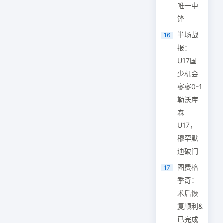
唯一中
锋
半场战
16
报：
U17国
少机会
寥寥0-1
勒沃库
森
U17，
穆罕默
迪破门
图费格
17
季奇：
术后恢
复顺利&
已完成