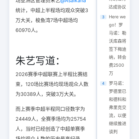
场亚洲区管理员朱艺
@Asaikana
达成协议
统计，中超上半程场均观众突破3
Here we
3
万大关，梭鱼湾7场中超场均
go！罗
60970人。
马诺：勒
沃库森将
签下梅迪
纳，转会
朱艺写道：
费2500
万
2026赛季中超联赛上半程比赛结
罗马诺：
束，120场比赛场均现场观众人数
4
罗德里已
为30389人，突破3万大关。
和德科和
弗里克交
而上赛季中超半程同口径数字为
流，以便
24449人，全赛季场均为25754
继续推进
人，当时已经创造了中超单赛季
谈判
场均观众人数的历史最高纪录。