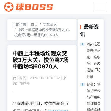
当前位置：
首页
文章资讯
最新资
中超上半程场均观众突破3万大关，
讯
梭鱼湾7场中超场均60970人
阿邦拉霍
1
警告伊萨
中超上半程场均观众突
克、维尔
破3万大关，梭鱼湾7场
茨：必须
中超场均60970人
迅速证明
身价
发布时间：2026-06-01 18:32 | 来
源：懂球帝
记者：埃
2
尔切已经
与布莱顿
北京时间6月1日，据德国转会市
就纯租借
博纳诺特