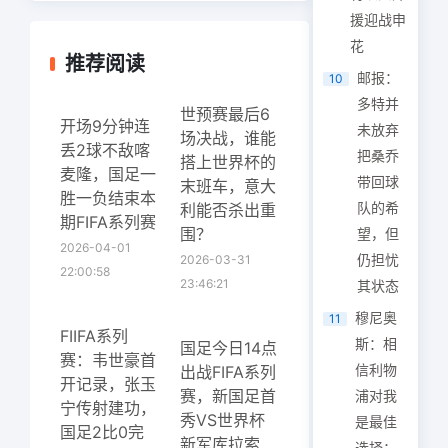
援迎战申
花
推荐阅读
邮报：
10
多特并
世预赛最后6
开场9分钟连
未放弃
场决战，谁能
丢2球不敌喀
把桑乔
搭上世界杯的
麦隆，国足一
带回球
末班车，意大
胜一负结束本
队的希
利能否杀出重
期FIFA系列赛
围？
望，但
2026-04-01
仍担忧
2026-03-31
22:00:58
23:46:21
其状态
穆尼奥
11
FIIFA系列
斯：相
国足今日14点
赛：韦世豪首
信利物
出战FIFA系列
开记录，张玉
赛，新国足首
浦对我
宁传射建功，
秀VS世界杯
是最佳
国足2比0完
新军库拉索
选择；