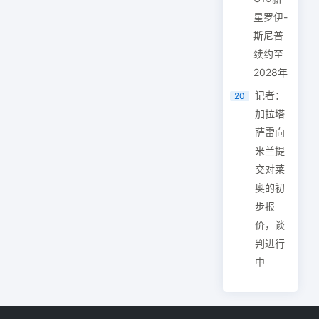
星罗伊-
斯尼普
续约至
2028年
记者：
20
加拉塔
萨雷向
米兰提
交对莱
奥的初
步报
价，谈
判进行
中