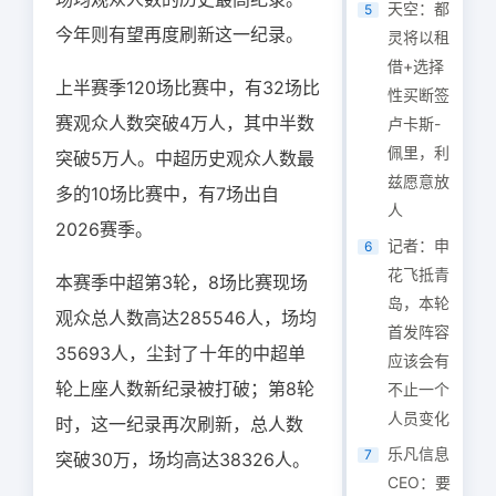
天空：都
5
今年则有望再度刷新这一纪录。
灵将以租
借+选择
上半赛季120场比赛中，有32场比
性买断签
赛观众人数突破4万人，其中半数
卢卡斯-
佩里，利
突破5万人。中超历史观众人数最
兹愿意放
多的10场比赛中，有7场出自
人
2026赛季。
记者：申
6
花飞抵青
本赛季中超第3轮，8场比赛现场
岛，本轮
观众总人数高达285546人，场均
首发阵容
35693人，尘封了十年的中超单
应该会有
轮上座人数新纪录被打破；第8轮
不止一个
人员变化
时，这一纪录再次刷新，总人数
乐凡信息
7
突破30万，场均高达38326人。
CEO：要