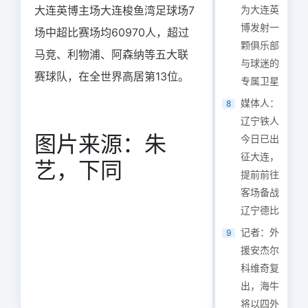
大连英博主场大连梭鱼湾足球场7
为大连英
博发射一
场中超比赛场均60970人，超过
颗俱乐部
马竞、利物浦、阿森纳等五大联
与球迷的
赛球队，在全世界高居第13位。
专属卫星
媒体人：
8
辽宁铁人
图片来源：朱
今日已出
征大连，
艺，下同
提前前往
客场备战
辽宁德比
记者：外
9
援安杰尔
科维奇复
出，海牛
将以四外