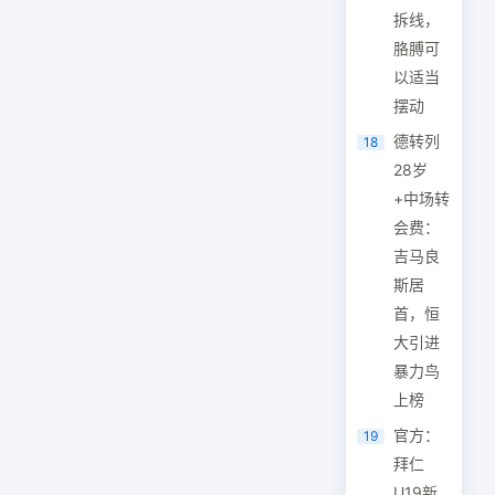
拆线，
胳膊可
以适当
摆动
德转列
18
28岁
+中场转
会费：
吉马良
斯居
首，恒
大引进
暴力鸟
上榜
官方：
19
拜仁
U19新