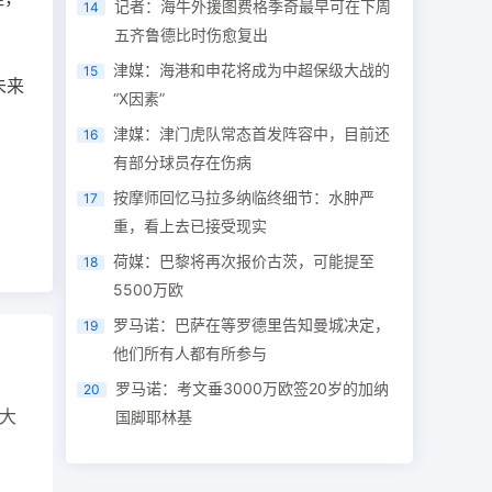
记者：海牛外援图费格季奇最早可在下周
14
五齐鲁德比时伤愈复出
津媒：海港和申花将成为中超保级大战的
15
未来
“X因素”
津媒：津门虎队常态首发阵容中，目前还
16
有部分球员存在伤病
按摩师回忆马拉多纳临终细节：水肿严
17
重，看上去已接受现实
荷媒：巴黎将再次报价古茨，可能提至
18
5500万欧
罗马诺：巴萨在等罗德里告知曼城决定，
19
他们所有人都有所参与
罗马诺：考文垂3000万欧签20岁的加纳
20
大
国脚耶林基