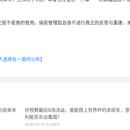
管它是不是真的管用。倘若管理层自身不进行真正的反思与重建，
。
人选将在一周内公布】
负结束本
世预赛最后6场决战，谁能搭上世界杯的末班车，意
利能否杀出重围？
2026-03-31 23:46:21