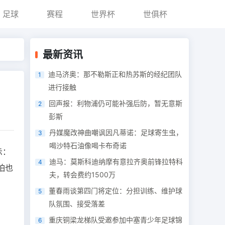
足球
赛程
世界杯
世俱杯
最新资讯
迪马济奥：那不勒斯正和热苏斯的经纪团队
1
进行接触
回声报：利物浦仍可能补强后防，暂无意斯
2
彭斯
丹媒魔改神曲嘲讽因凡蒂诺：足球寄生虫，
3
喝沙特石油像喝卡布奇诺
示：
迪马：莫斯科迪纳摩有意拉齐奥前锋拉特科
4
怕也
夫，转会费约1500万
董春雨谈第四门将定位：分担训练、维护球
5
队氛围、接受落差
重庆铜梁龙梯队受邀参加中塞青少年足球锦
6