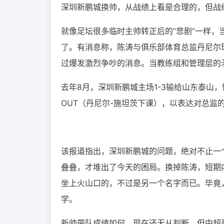
深圳新鹏城换帅，从战绩上看是合理的，但战
就像足坛很多临时主帅转正后的“悲剧”一样
了。有消息称，陈涛与俱乐部体育总监丹尼尔
过爆发激烈争吵的消息。当教练组和管理层的
去年8月，深圳新鹏城主场1-3输给山东泰山，愤
OUT（丹尼尔-施坦茨下课），以表达对总监
该报道指出，深圳新鹏城的问题，绝对不止一
叠叠，才堆出了今天的困局。换掉陈涛，短期
坐上火山口的，不过是另一个名字而已。毕竟
学。
新帅带队成绩如何，现在还无从判断，但中超