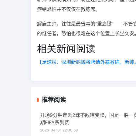
症结恐怕并不仅仅在教练席。
解雇主帅，往往是最省事的“重启键”——不
的继任者，恐怕也很难在这个位置上长坐久安
相关新闻阅读
【足球报：深圳新鹏城将聘请外籍教练，新帅
推荐阅读
开场9分钟连丢2球不敌喀麦隆，国足一胜一
期FIFA系列赛
2026-04-01 22:00:58