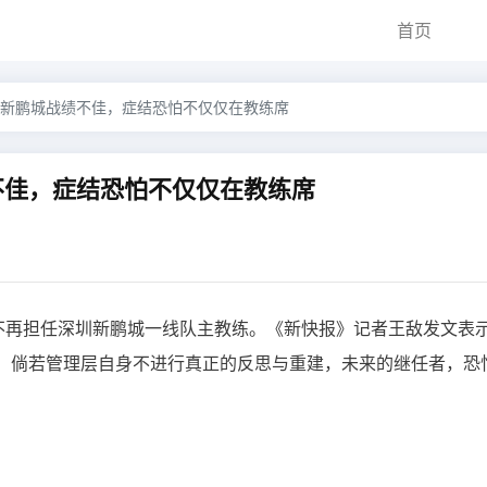
首页
新鹏城战绩不佳，症结恐怕不仅仅在教练席
不佳，症结恐怕不仅仅在教练席
涛不再担任深圳新鹏城一线队主教练。《新快报》记者王敌发文表
。倘若管理层自身不进行真正的反思与重建，未来的继任者，恐