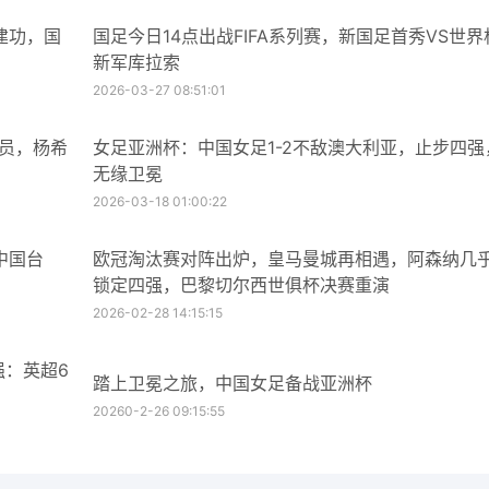
建功，国
国足今日14点出战FIFA系列赛，新国足首秀VS世界
新军库拉索
2026-03-27 08:51:01
球员，杨希
女足亚洲杯：中国女足1-2不敌澳大利亚，止步四强
无缘卫冕
2026-03-18 01:00:22
中国台
欧冠淘汰赛对阵出炉，皇马曼城再相遇，阿森纳几
锁定四强，巴黎切尔西世俱杯决赛重演
2026-02-28 14:15:15
强：英超6
踏上卫冕之旅，中国女足备战亚洲杯
20260-2-26 09:15:55