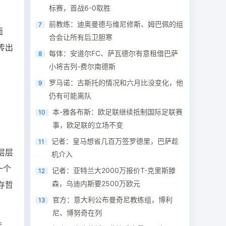
标赛，首战6-0取胜
前教练：迪奥曼德与维尼修斯、姆巴佩的组
7
面
合会让所有后卫胆寒
传出
每体：安道尔FC、萨瓦德尔有意租借巴萨
8
小将吉列-费尔南德斯
罗马诺：古斯托的情况和六月比没变化，他
9
仍有可能离队
本-雅各布斯：欧足联继续抵制国际足联赛
10
事，欧足联的立场不变
记者：皇马想省几百万签罗德里，巴萨趁
11
层层
机介入
一个
记者：亚特兰大2000万报价T-克里斯滕
12
森，乌迪内斯要2500万欧元
存哲
官方：意大利公布曼奇尼教练组，博利
13
尼、博努奇在列
佳，