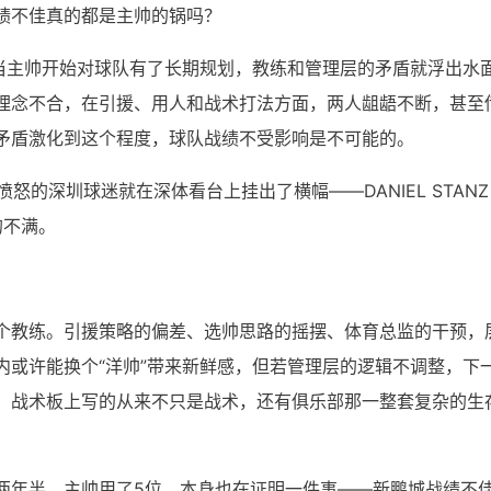
绩不佳真的都是主帅的锅吗？
，当主帅开始对球队有了长期规划，教练和管理层的矛盾就浮出水
理念不合，在引援、用人和战术打法方面，两人龃龉不断，甚至
矛盾激化到这个程度，球队战绩不受影响是不可能的。
怒的深圳球迷就在深体看台上挂出了横幅——DANIEL STANZ
的不满。
个教练。引援策略的偏差、选帅思路的摇摆、体育总监的干预，
内或许能换个“洋帅”带来新鲜感，但若管理层的逻辑不调整，下
，战术板上写的从来不只是战术，还有俱乐部那一整套复杂的生
两年半，主帅用了5位，本身也在证明一件事——新鹏城战绩不