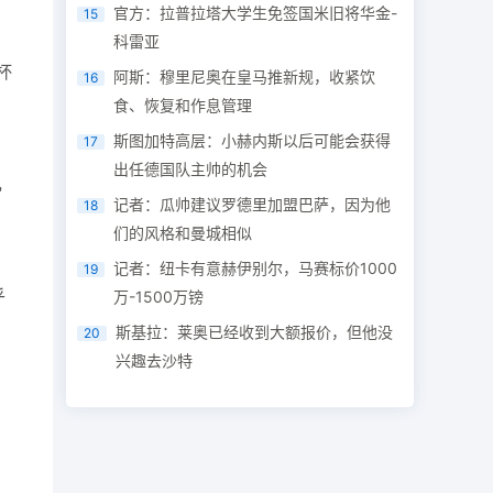
官方：拉普拉塔大学生免签国米旧将华金-
15
科雷亚
杯
阿斯：穆里尼奥在皇马推新规，收紧饮
16
食、恢复和作息管理
斯图加特高层：小赫内斯以后可能会获得
17
出任德国队主帅的机会
，
记者：瓜帅建议罗德里加盟巴萨，因为他
18
们的风格和曼城相似
记者：纽卡有意赫伊别尔，马赛标价1000
19
乎
万-1500万镑
斯基拉：莱奥已经收到大额报价，但他没
20
兴趣去沙特