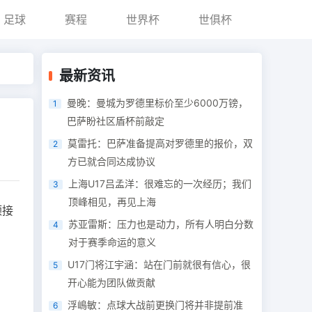
足球
赛程
世界杯
世俱杯
最新资讯
曼晚：曼城为罗德里标价至少6000万镑，
1
巴萨盼社区盾杯前敲定
莫雷托：巴萨准备提高对罗德里的报价，双
2
方已就合同达成协议
上海U17吕孟洋：很难忘的一次经历；我们
3
顶峰相见，再见上海
顿接
苏亚雷斯：压力也是动力，所有人明白分数
4
对于赛季命运的意义
U17门将江宇涵：站在门前就很有信心，很
5
开心能为团队做贡献
浮嶋敏：点球大战前更换门将并非提前准
6