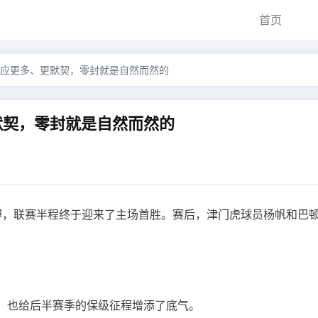
首页
应更多、更默契，零封就是自然而然的
默契，零封就是自然而然的
英博，联赛半程终于迎来了主场首胜。赛后，津门虎球员杨帆和巴
，也给后半赛季的保级征程增添了底气。