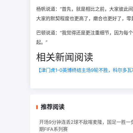
杨帆说道：“首先，就是相比之前，大家彼此
大家的默契程度也更高了，磨合也更好了，零
巴顿说道：“我觉得还是更注重细节，因为每
起。”
相关新闻阅读
【津门虎1-0英博终结主场9轮不胜，科尔多
推荐阅读
开场9分钟连丢2球不敌喀麦隆，国足一胜一
期FIFA系列赛