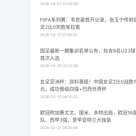
2026-04-01 22:00:58
FIIFA系列赛：韦世豪首开记录，张玉宁传射
足2比0完胜库拉索
2026-03-27:21:50:50
国足最新一期集训名单公布，包含9名U23
首次入选
2026-03-20 22:23:58
女足亚洲杯：双料晋级！中国女足2比0战胜
北，成功晋级四强+巴西世界杯
2026-03-15 08:10:23
欧冠附加赛尤文、国米、多特出局，欧冠16
队、西甲3强，意甲亚特兰大独苗
2026-02-27 09:30:56