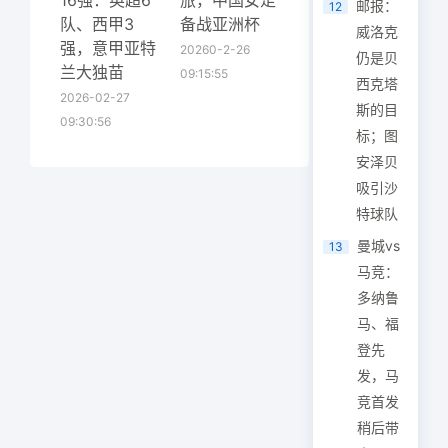
16强：英超6
旅，中国女足
邮报：
12
队、西甲3
备战亚洲杯
威洛克
强，意甲亚特
20260-2-26
仍是贝
兰大独苗
09:15:55
西克塔
2026-02-27
斯的目
09:30:56
标；图
安泽贝
吸引沙
特球队
曼城vs
13
马竞：
多纳鲁
马、福
登先
发，马
竞首发
稍后带