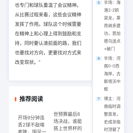
半场：海
5
也专门和球队重温了会议精神。
港2-2铜
从比赛过程来看，这些会议精神
梁龙，莱
发挥了作用。球队这个时候需要
昂纳多建
在精神上和心理上得到鼓励和支
功，恩加
德乌送点
持，同时要认清前面的路，我们
+破门
也要找对方向，更要找对方式来
半场：河
6
改变现状。”
南0-0西
海岸，古
斯塔沃中
框
推荐阅读
博主：河
7
南临时调
世预赛最后6
整首发，
开场9分钟连
场决战，谁能
史成龙临
丢2球不敌喀
搭上世界杯的
时顶替了
麦隆，国足一