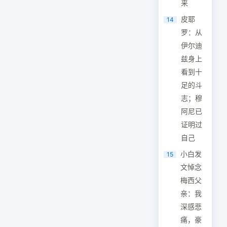
来
皮耶
14
罗：从
伊尔迪
兹身上
看到十
足的斗
志；穆
阿尼已
证明过
自己
小白发
15
文悼念
梅西父
亲：我
深感悲
痛，豪