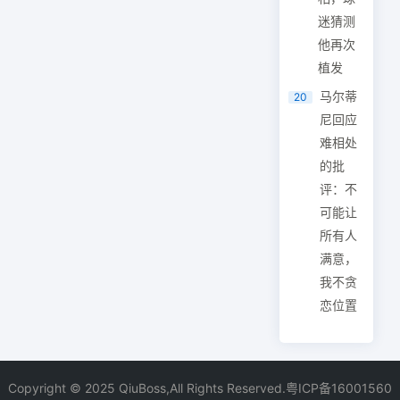
迷猜测
他再次
植发
马尔蒂
20
尼回应
难相处
的批
评：不
可能让
所有人
满意，
我不贪
恋位置
Copyright © 2025 QiuBoss,All Rights Reserved.
粤ICP备16001560