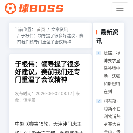
当前位置：
首页
文章资讯
最新资
于根伟：领导提了很多好建议，赛
讯
前我们还专门重温了会议精神
法媒：穆
1
帅要求皇
于根伟：领导提了很多
马补强中
好建议，赛前我们还专
场，沃顿
门重温了会议精神
和斯密特
在列
发布时间：2026-06-02 08:12 | 来
源：懂球帝
柯蒂斯-
2
琼斯不在
利物浦热
中超联赛第15轮，天津津门虎主
身赛大名
单中，传