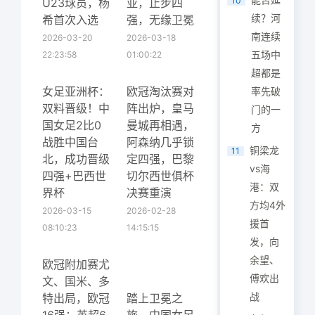
10
U23球员，杨
亚，止步四
续？河
希首次入选
强，无缘卫冕
南连续
2026-03-20
2026-03-18
五场中
22:23:58
01:00:22
超都是
女足亚洲杯：
欧冠淘汰赛对
率先破
双料晋级！中
阵出炉，皇马
门的一
国女足2比0
曼城再相遇，
方
战胜中国台
阿森纳几乎锁
铜梁龙
11
北，成功晋级
定四强，巴黎
vs海
四强+巴西世
切尔西世俱杯
港：双
界杯
决赛重演
方均4外
2026-03-15
2026-02-28
援首
08:10:23
14:15:15
发，向
余望、
欧冠附加赛尤
傅欢出
文、国米、多
战
特出局，欧冠
踏上卫冕之