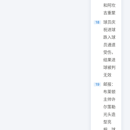
和阿坎
吉重聚
球员庆
18
祝进球
跌入球
员通道
受伤，
结果进
球被判
无效
邮报：
19
布莱顿
主帅许
尔策勒
光头造
型亮
相，球