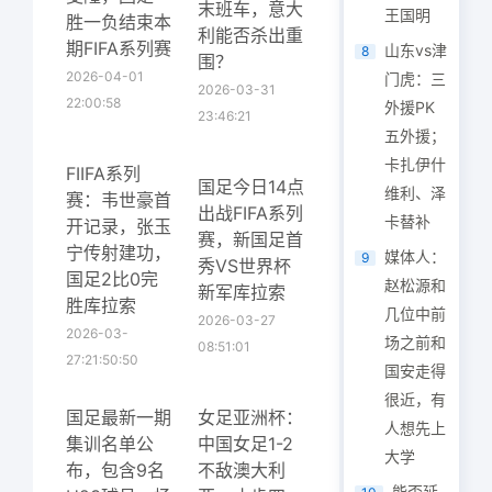
末班车，意大
王国明
胜一负结束本
利能否杀出重
期FIFA系列赛
山东vs津
8
围？
2026-04-01
门虎：三
2026-03-31
22:00:58
外援PK
23:46:21
五外援；
卡扎伊什
FIIFA系列
国足今日14点
维利、泽
赛：韦世豪首
出战FIFA系列
卡替补
开记录，张玉
赛，新国足首
宁传射建功，
媒体人：
9
秀VS世界杯
国足2比0完
赵松源和
新军库拉索
胜库拉索
几位中前
2026-03-27
2026-03-
场之前和
08:51:01
27:21:50:50
国安走得
很近，有
国足最新一期
女足亚洲杯：
人想先上
集训名单公
中国女足1-2
大学
布，包含9名
不敌澳大利
能否延