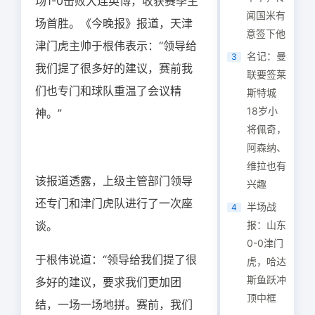
场1-0击败大连英博，收获赛季主
闻国米有
场首胜。《今晚报》报道，天津
意签下他
津门虎主帅于根伟表示：“领导给
名记：曼
3
我们提了很多好的建议，赛前我
联要签莱
们也专门和球队重温了会议精
斯特城
18岁小
神。”
将佩奇，
阿森纳、
维拉也有
该报道透露，上级主管部门领导
兴趣
还专门和津门虎队进行了一次座
半场战
4
谈。
报：山东
0-0津门
于根伟说道：“领导给我们提了很
虎，哈达
斯鱼跃冲
多好的建议，要求我们更加团
顶中框
结，一场一场地拼。赛前，我们