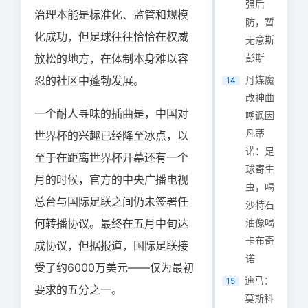
强后
治理本能是标准化、监管和规模
防，暂
化成功，但足球往往恰恰在权威
无意斯
放松的地方，在体制本身难以容
彭斯
忍的社区中蓬勃发展。
丹媒魔
14
改神曲
一个耐人寻味的插曲是，中国对
嘲讽因
凡蒂
世界杯的兴趣已经降至冰点，以
诺：足
至于在距离世界杯开幕还有一个
球寄生
月的时候，官方的中央广播电视
虫，喝
总台与国际足联之间仍未签署任
沙特石
何转播协议。最终在五月中旬达
油像喝
卡布奇
成协议，但据报道，国际足联接
诺
受了约6000万美元——仅为最初
迪马：
15
要求的五分之一。
莫斯科