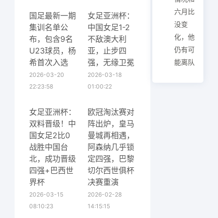
六月比
国足最新一期
女足亚洲杯：
没变
集训名单公
中国女足1-2
化，他
布，包含9名
不敌澳大利
仍有可
U23球员，杨
亚，止步四
希首次入选
强，无缘卫冕
能离队
2026-03-20
2026-03-18
22:23:58
01:00:22
女足亚洲杯：
欧冠淘汰赛对
双料晋级！中
阵出炉，皇马
国女足2比0
曼城再相遇，
战胜中国台
阿森纳几乎锁
北，成功晋级
定四强，巴黎
四强+巴西世
切尔西世俱杯
界杯
决赛重演
2026-03-15
2026-02-28
08:10:23
14:15:15