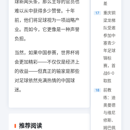
球新闻头条，那么主导的官员也
差
难以从中获得多少赞誉。十年
重庆铜
17
前，他们将足球视为一项战略产
梁龙梯
队受邀
业。而如今，它更像是一种声誉
参加中
负担。
塞青少
年足球
当然，如果中国参赛，世界杯将
锦标
会更加精彩——不仅仅是经济上
赛，首
的收益——但真正的输家是那些
战6-0
对足球依然充满热情的中国球
取胜
迷。
前教
18
练：迪
奥曼德
与维尼
修斯、
推荐阅读
姆巴佩