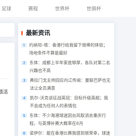
足球
赛程
世界杯
世俱杯
最新资讯
约纳坦-塔：香港行给我留下很棒的体验；
1
场地条件不算是最好
东体：成都上半年家底够厚，各队对第二名
2
兴趣也不高
弗拉门戈主帅回应内讧传闻：曼联巴萨也无
3
法让全员满意
题活
凯尔-沃克谈征战英冠：目标升级英超；我
4
不会成为任何人的表情包
东体：不少海港球迷因台风取消去重庆行
5
程，与英博补赛大概率在8月
。
诺伊尔：能在香港比赛我感到很荣幸，球迷
6