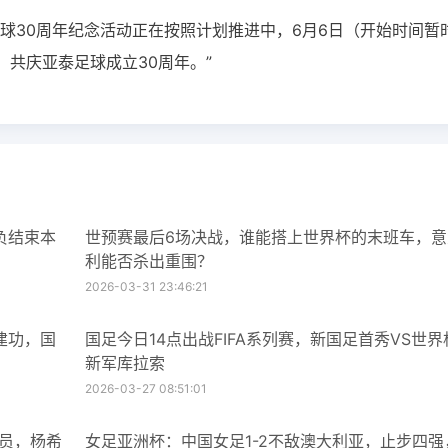
球30周年纪念活动正在按照计划推进中，6月6日（开始时间暂
共庆亚泰足球成立30周年。”
负结束本
世预赛最后6场决战，谁能搭上世界杯的末班车，意
利能否杀出重围？
2026-03-31 23:46:21
建功，国
国足今日14点出战FIFA系列赛，新国足首秀VS世界
新军库拉索
2026-03-27 08:51:01
球员，杨希
女足亚洲杯：中国女足1-2不敌澳大利亚，止步四强