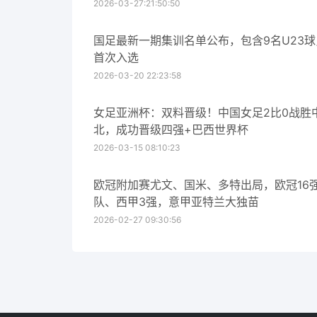
2026-03-27:21:50:50
国足最新一期集训名单公布，包含9名U23
首次入选
2026-03-20 22:23:58
女足亚洲杯：双料晋级！中国女足2比0战胜
北，成功晋级四强+巴西世界杯
2026-03-15 08:10:23
欧冠附加赛尤文、国米、多特出局，欧冠16
队、西甲3强，意甲亚特兰大独苗
2026-02-27 09:30:56