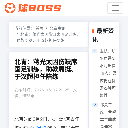
当前位置：
首页
文章资讯
最新资
北青：蒋光太因伤缺席国足训练，
讯
助教周挺、于汉超担任陪练
跟队：切
1
尔西需要
北青：蒋光太因伤缺席
本月出售
国足训练，助教周挺、
16人；恩
于汉超担任陪练
佐仍在探
索各种可
发布时间：2026-06-02 20:25 | 来
能性
源：懂球帝
都灵主
2
席：希望
北京时间6月2日，据《北京青年
本赛季成
最佳赛