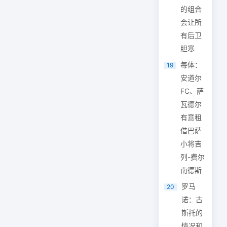
的组合
会让所
有后卫
胆寒
每体：
19
安道尔
FC、萨
瓦德尔
有意租
借巴萨
小将吉
列-费尔
南德斯
罗马
20
诺：古
斯托的
情况和