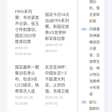
强后
防，暂
FIIFA系列
国足今日14点
无意斯
赛：韦世豪首
出战FIFA系列
彭斯
开记录，张玉
赛，新国足首
丹媒魔
宁传射建功，
14
秀VS世界杯
国足2比0完
改神曲
新军库拉索
胜库拉索
嘲讽因
2026-03-27
2026-03-
凡蒂
08:51:01
27:21:50:50
诺：足
球寄生
国足最新一期
女足亚洲杯：
虫，喝
集训名单公
中国女足1-2
沙特石
布，包含9名
不敌澳大利
油像喝
U23球员，杨
亚，止步四
卡布奇
希首次入选
强，无缘卫冕
诺
2026-03-20
2026-03-18
迪马：
15
22:23:58
01:00:22
莫斯科