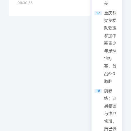
09:30:56
差
重庆铜
17
梁龙梯
队受邀
参加中
塞青少
年足球
锦标
赛，首
战6-0
取胜
前教
18
练：迪
奥曼德
与维尼
修斯、
姆巴佩