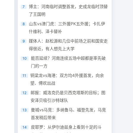
博主：河南临时调整首发，史成龙临时顶替
7
了王国明
山东vs津门虎：三外援PK五外援；卡扎伊
8
什维利、泽卡替补
媒体人：赵松源和几位中前场之前和国安走
9
得很近，有人想先上大学
能否延续？河南连续五场中超都是率先破
10
门的一方
铜梁龙vs海港：双方均4外援首发，向余
11
望、傅欢出战
邮报：威洛克仍是贝西克塔斯的目标；图
12
安泽贝吸引沙特球队
曼城vs马竞：多纳鲁马、福登先发，马竞
13
首发稍后带来
皮耶罗：从伊尔迪兹身上看到十足的斗
14