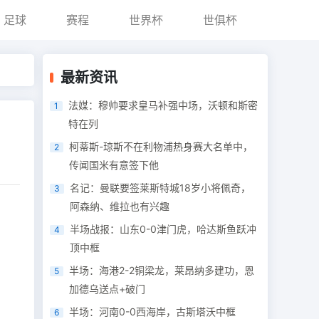
足球
赛程
世界杯
世俱杯
最新资讯
法媒：穆帅要求皇马补强中场，沃顿和斯密
1
特在列
柯蒂斯-琼斯不在利物浦热身赛大名单中，
2
传闻国米有意签下他
名记：曼联要签莱斯特城18岁小将佩奇，
3
阿森纳、维拉也有兴趣
半场战报：山东0-0津门虎，哈达斯鱼跃冲
4
顶中框
半场：海港2-2铜梁龙，莱昂纳多建功，恩
5
加德乌送点+破门
半场：河南0-0西海岸，古斯塔沃中框
6