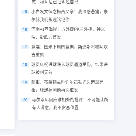
志；穆阿尼已证明过自己
小白发文悼念梅西父亲：我深感悲痛，豪
15
尔赫我们永远铭记你
河南vs西海岸：五外援PK三外援，钟义
16
浩、彭欣力首发
意媒：国米下周四复训，斯通斯将和阿坎
17
吉重聚
球员庆祝进球跌入球员通道受伤，结果进
18
球被判无效
邮报：布莱顿主帅许尔策勒光头造型亮
19
相，球迷猜测他再次植发
马尔蒂尼回应难相处的批评：不可能让所
20
有人满意，我不贪恋位置