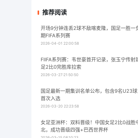
推荐阅读
开场9分钟连丢2球不敌喀麦隆，国足一胜一
期FIFA系列赛
2026-04-01 22:00:58
FIIFA系列赛：韦世豪首开记录，张玉宁传射
足2比0完胜库拉索
2026-03-27:21:50:50
国足最新一期集训名单公布，包含9名U23
首次入选
2026-03-20 22:23:58
女足亚洲杯：双料晋级！中国女足2比0战胜
北，成功晋级四强+巴西世界杯
2026-03-15 08:10:23