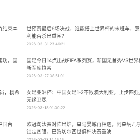
负结束本
世预赛最后6场决战，谁能搭上世界杯的末班车，意
利能否杀出重围？
2026-03-31 23:46:21
建功，国
国足今日14点出战FIFA系列赛，新国足首秀VS世界
新军库拉索
2026-03-27 08:51:01
球员，杨希
女足亚洲杯：中国女足1-2不敌澳大利亚，止步四强
无缘卫冕
2026-03-18 01:00:22
中国台
欧冠淘汰赛对阵出炉，皇马曼城再相遇，阿森纳几
锁定四强，巴黎切尔西世俱杯决赛重演
2026-02-28 14:15:15