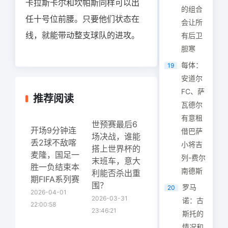
卡拉斯卡尔和坎帕斯同样可以出
的组合
任十号位前腰。只要他们状态在
会让所
线，就能带动整支球队的进攻。
有后卫
胆寒
每体：
19
安道尔
FC、萨
推荐阅读
瓦德尔
有意租
世预赛最后6
开场9分钟连
借巴萨
场决战，谁能
丢2球不敌喀
小将吉
搭上世界杯的
麦隆，国足一
列-费尔
末班车，意大
胜一负结束本
南德斯
利能否杀出重
期FIFA系列赛
围？
罗马
20
2026-04-01
2026-03-31
诺：古
22:00:58
23:46:21
斯托的
情况和