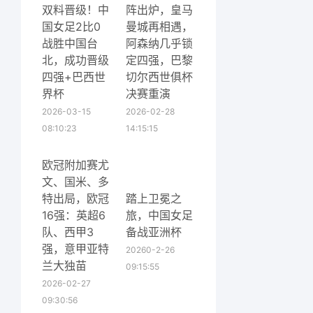
双料晋级！中
阵出炉，皇马
国女足2比0
曼城再相遇，
战胜中国台
阿森纳几乎锁
北，成功晋级
定四强，巴黎
四强+巴西世
切尔西世俱杯
界杯
决赛重演
2026-03-15
2026-02-28
08:10:23
14:15:15
欧冠附加赛尤
文、国米、多
特出局，欧冠
踏上卫冕之
16强：英超6
旅，中国女足
队、西甲3
备战亚洲杯
强，意甲亚特
20260-2-26
兰大独苗
09:15:55
2026-02-27
09:30:56