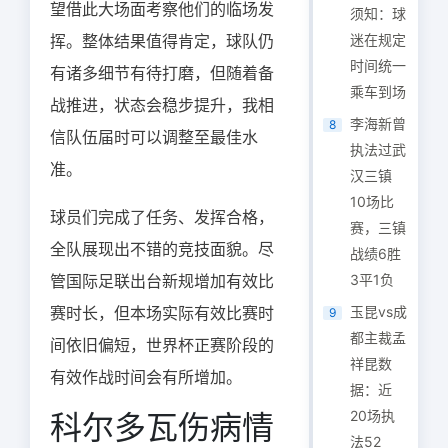
望借此大场面考察他们的临场发
须知：球
挥。整体结果值得肯定，球队仍
迷在规定
时间统一
有诸多细节有待打磨，但随着备
乘车到场
战推进，状态会稳步提升，我相
李海新曾
8
信队伍届时可以调整至最佳水
执法过武
准。
汉三镇
10场比
球员们完成了任务、发挥合格，
赛，三镇
全队展现出不错的竞技面貌。尽
战绩6胜
管国际足联出台新规增加有效比
3平1负
赛时长，但本场实际有效比赛时
玉昆vs成
9
都主裁孟
间依旧偏短，世界杯正赛阶段的
祥昆数
有效作战时间会有所增加。
据：近
20场执
科尔多瓦伤病情
法52