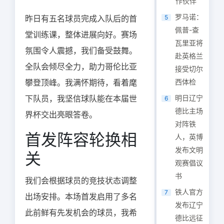
作伙伴
罗马诺：
昨日有五名球员完成入队后的首
5
佩普-查
堂训练课，整体进展向好。赛场
瓦里亚将
氛围令人震撼，我们备受鼓舞。
赴英格兰
全队会倾尽全力，助力哥伦比亚
接受切尔
攀登顶峰。我满怀期待，看着麾
西体检
下队员，我坚信球队能在本届世
明日辽宁
6
德比主场
界杯交出亮眼答卷。
对阵铁
首发阵容轮换相
人，英博
发布文明
关
观赛倡议
书
我们会根据球员的竞技状态调整
铁人官方
7
出场安排。本场首发启用了多名
发布辽宁
此前鲜有先发机会的球员，我希
德比远征