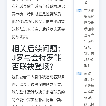
差
有的球员依靠球商与传球梳理比
重庆铜
17
赛节奏，哈梅斯正是这类球员，
梁龙梯
他的传球功底顶尖，能靠出球提
队受邀
速球队进攻节奏，后续状态还会
参加中
塞青少
持续走高。
年足球
相关后续问题：
锦标
赛，首
J罗与金特罗能
战6-0
否联袂登场？
取胜
前教
18
我们要看二人身体状态与客观条
练：迪
件，以及身边搭配的队友配置。
奥曼德
球队整体运转取决于多名球员的
与维尼
修斯、
特点能否完美互补。阿里亚斯、
姆巴佩