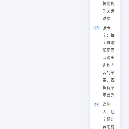
将他视
为关键
球员
张玉
16
宁：每
个进球
都是团
队踢出
训练内
容的结
果，祝
贺蒋子
承首秀
媒体
17
人：辽
宁德比
赛前有