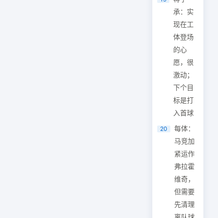
承：实
现在工
体登场
的心
愿，很
激动；
下个目
标是打
入首球
每体：
20
马竞加
紧运作
弗拉霍
维奇，
但需要
先清理
离队球