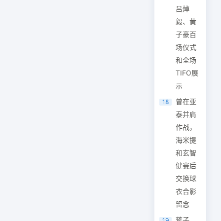
吕焯
毅、黄
子豪百
场仪式
和全场
TIFO展
示
曾在亚
18
泰并肩
作战，
海米提
和玄智
健赛后
交换球
衣合影
留念
蒋子
19