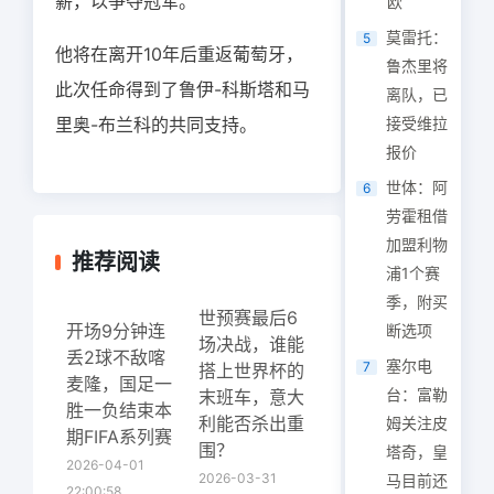
薪，以争夺冠军。
欧
莫雷托：
5
他将在离开10年后重返葡萄牙，
鲁杰里将
此次任命得到了鲁伊-科斯塔和马
离队，已
里奥-布兰科的共同支持。
接受维拉
报价
世体：阿
6
劳霍租借
加盟利物
推荐阅读
浦1个赛
季，附买
世预赛最后6
开场9分钟连
断选项
场决战，谁能
丢2球不敌喀
塞尔电
7
搭上世界杯的
麦隆，国足一
台：富勒
末班车，意大
胜一负结束本
利能否杀出重
姆关注皮
期FIFA系列赛
围？
塔奇，皇
2026-04-01
2026-03-31
马目前还
22:00:58