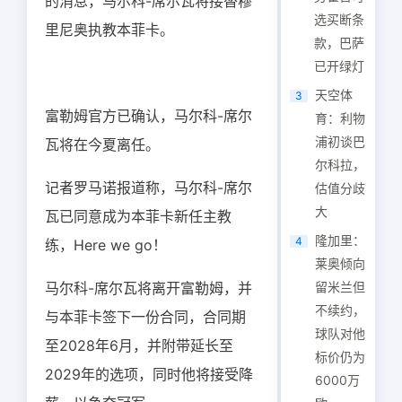
的消息，马尔科-席尔瓦将接替穆
选买断条
里尼奥执教本菲卡。
款，巴萨
已开绿灯
天空体
3
富勒姆官方已确认，马尔科-席尔
育：利物
浦初谈巴
瓦将在今夏离任。
尔科拉，
记者罗马诺报道称，马尔科-席尔
估值分歧
大
瓦已同意成为本菲卡新任主教
隆加里：
4
练，Here we go！
莱奥倾向
马尔科-席尔瓦将离开富勒姆，并
留米兰但
不续约，
与本菲卡签下一份合同，合同期
球队对他
至2028年6月，并附带延长至
标价仍为
2029年的选项，同时他将接受降
6000万