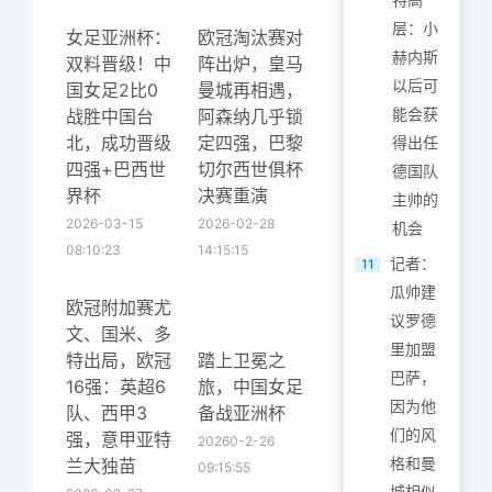
层：小
女足亚洲杯：
欧冠淘汰赛对
赫内斯
双料晋级！中
阵出炉，皇马
以后可
国女足2比0
曼城再相遇，
能会获
战胜中国台
阿森纳几乎锁
北，成功晋级
定四强，巴黎
得出任
四强+巴西世
切尔西世俱杯
德国队
界杯
决赛重演
主帅的
2026-03-15
2026-02-28
机会
08:10:23
14:15:15
记者：
11
瓜帅建
欧冠附加赛尤
议罗德
文、国米、多
里加盟
特出局，欧冠
踏上卫冕之
巴萨，
16强：英超6
旅，中国女足
因为他
队、西甲3
备战亚洲杯
们的风
强，意甲亚特
20260-2-26
格和曼
兰大独苗
09:15:55
城相似