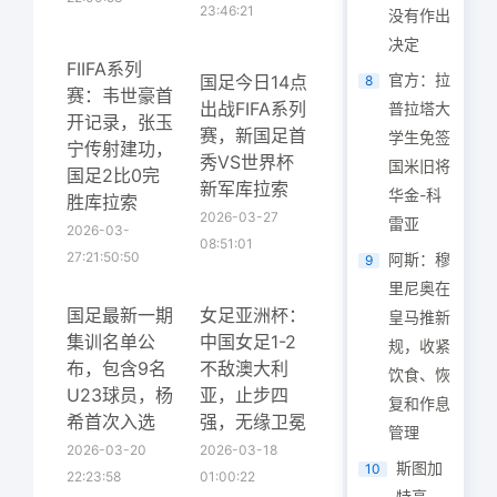
23:46:21
没有作出
决定
FIIFA系列
官方：拉
国足今日14点
8
赛：韦世豪首
出战FIFA系列
普拉塔大
开记录，张玉
赛，新国足首
学生免签
宁传射建功，
秀VS世界杯
国米旧将
国足2比0完
新军库拉索
华金-科
胜库拉索
2026-03-27
雷亚
2026-03-
08:51:01
27:21:50:50
阿斯：穆
9
里尼奥在
国足最新一期
女足亚洲杯：
皇马推新
集训名单公
中国女足1-2
规，收紧
布，包含9名
不敌澳大利
饮食、恢
U23球员，杨
亚，止步四
复和作息
希首次入选
强，无缘卫冕
管理
2026-03-20
2026-03-18
斯图加
10
22:23:58
01:00:22
特高