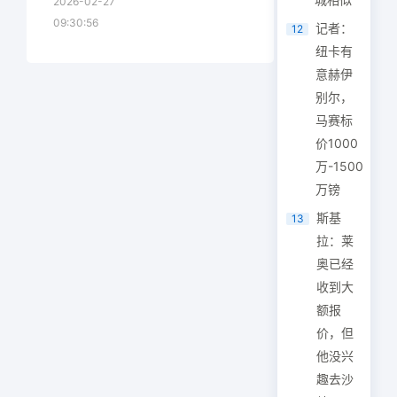
2026-02-27
09:30:56
记者：
12
纽卡有
意赫伊
别尔，
马赛标
价1000
万-1500
万镑
斯基
13
拉：莱
奥已经
收到大
额报
价，但
他没兴
趣去沙