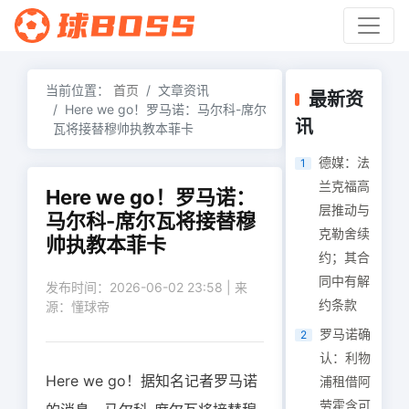
当前位置：
首页
文章资讯
最新资
Here we go！罗马诺：马尔科-席尔
讯
瓦将接替穆帅执教本菲卡
德媒：法
1
兰克福高
Here we go！罗马诺：
层推动与
马尔科-席尔瓦将接替穆
克勒舍续
帅执教本菲卡
约；其合
同中有解
发布时间：2026-06-02 23:58 | 来
约条款
源：懂球帝
罗马诺确
2
认：利物
Here we go！据知名记者罗马诺
浦租借阿
劳霍含可