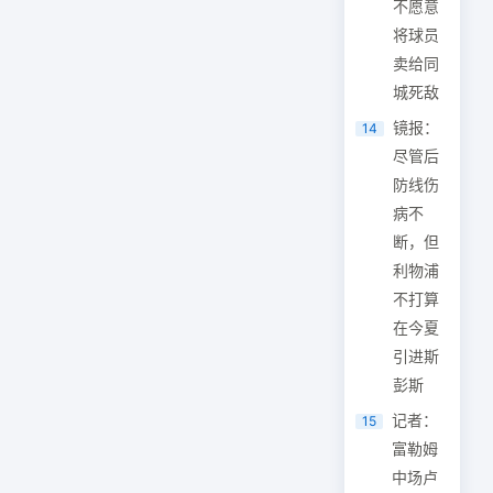
不愿意
将球员
卖给同
城死敌
镜报：
14
尽管后
防线伤
病不
断，但
利物浦
不打算
在今夏
引进斯
彭斯
记者：
15
富勒姆
中场卢