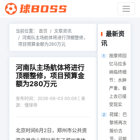
当前位置：
首页
文章资讯
最新资
河南队主场航体将进行顶棚整修，
讯
项目预算金额为280万元
按摩师回
1
忆马拉多
河南队主场航体将进行
纳临终细
顶棚整修，项目预算金
节：水肿
额为280万元
严重，看
上去已接
发布时间：2026-06-03 00:09 | 来
受现实
源：懂球帝
荷媒：巴
2
黎将再次
北京时间6月2日，郑州市公共资
报价古
茨，可能