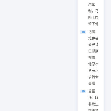
尔希
利，马
略卡想
留下他
记者：
18
难免会
替巴莱
巴感到
惋惜，
他原本
梦寐以
求转会
曼联
莫雷
19
托：除
非发生
超级意