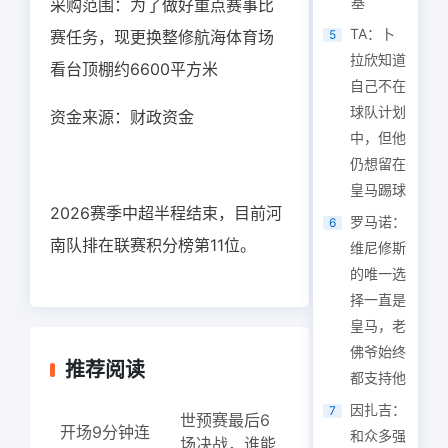
基
采购范围：为了做好重点赛事比
TA：卜
赛任务，现更换整修航海体育场
5
拉欣知道
看台顶棚约6600平方米
自己不在
球队计划
资金来源：财政资金
中，但他
仍想留在
皇马踢球
2026赛季中超半程结束，目前河
罗马诺：
6
南队排在联赛积分榜第11位。
维尼修斯
的唯一选
择一直是
皇马，老
佛爷始终
推荐阅读
都支持他
因扎吉：
7
世预赛最后6
开场9分钟连
和众多强
场决战，谁能