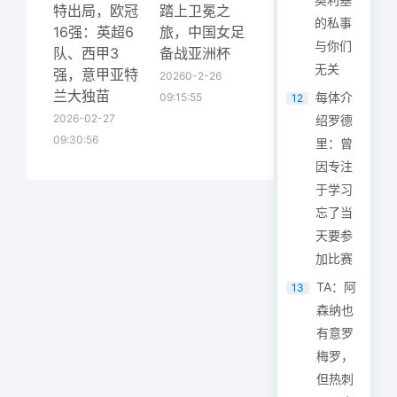
特出局，欧冠
踏上卫冕之
的私事
16强：英超6
旅，中国女足
与你们
队、西甲3
备战亚洲杯
无关
强，意甲亚特
20260-2-26
兰大独苗
每体介
09:15:55
12
2026-02-27
绍罗德
09:30:56
里：曾
因专注
于学习
忘了当
天要参
加比赛
TA：阿
13
森纳也
有意罗
梅罗，
但热刺