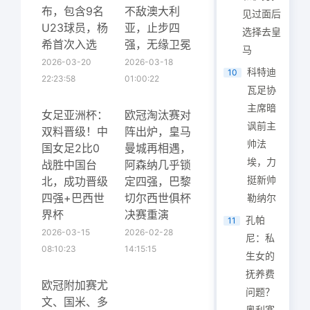
布，包含9名
不敌澳大利
见过面后
U23球员，杨
亚，止步四
选择去皇
希首次入选
强，无缘卫冕
马
2026-03-20
2026-03-18
科特迪
10
22:23:58
01:00:22
瓦足协
主席暗
女足亚洲杯：
欧冠淘汰赛对
讽前主
双料晋级！中
阵出炉，皇马
帅法
国女足2比0
曼城再相遇，
埃，力
战胜中国台
阿森纳几乎锁
挺新帅
北，成功晋级
定四强，巴黎
四强+巴西世
切尔西世俱杯
勒纳尔
界杯
决赛重演
孔帕
11
2026-03-15
2026-02-28
尼：私
08:10:23
14:15:15
生女的
抚养费
欧冠附加赛尤
问题？
文、国米、多
奥利塞