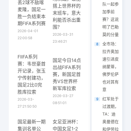
丢2球不敌喀
队一起参
搭上世界杯的
麦隆，国足一
加季前
末班车，意大
胜一负结束本
赛？这说
利能否杀出重
期FIFA系列赛
围？
明了巴勒
2026-04-01
莫的分量
2026-03-31
22:00:58
23:46:21
全市场：
8
拉齐奥加
FIIFA系列
速引进皮
国足今日14点
赛：韦世豪首
纳蒙蒂，
出战FIFA系列
开记录，张玉
赛，新国足首
佛罗伦萨
宁传射建功，
秀VS世界杯
也对其有
国足2比0完
新军库拉索
意
胜库拉索
2026-03-27
红军处于
9
2026-03-
08:51:01
过渡期，
27:21:50:50
TA：迪
国足最新一期
女足亚洲杯：
奥曼德在
集训名单公
中国女足1-2
和伊劳拉