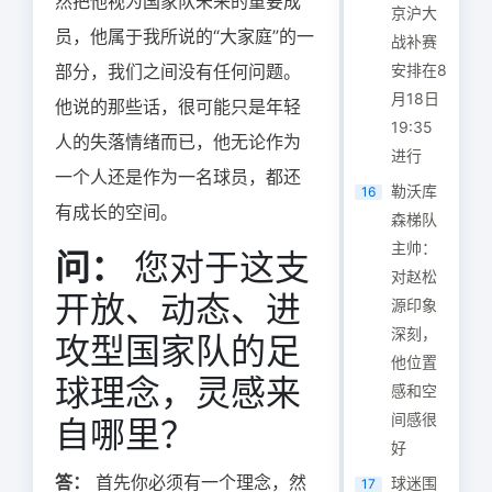
然把他视为国家队未来的重要成
京沪大
员，他属于我所说的“大家庭”的一
战补赛
部分，我们之间没有任何问题。
安排在8
月18日
他说的那些话，很可能只是年轻
19:35
人的失落情绪而已，他无论作为
进行
一个人还是作为一名球员，都还
勒沃库
16
有成长的空间。
森梯队
主帅：
问：
您对于这支
对赵松
开放、动态、进
源印象
深刻，
攻型国家队的足
他位置
球理念，灵感来
感和空
间感很
自哪里？
好
答：
首先你必须有一个理念，然
球迷围
17