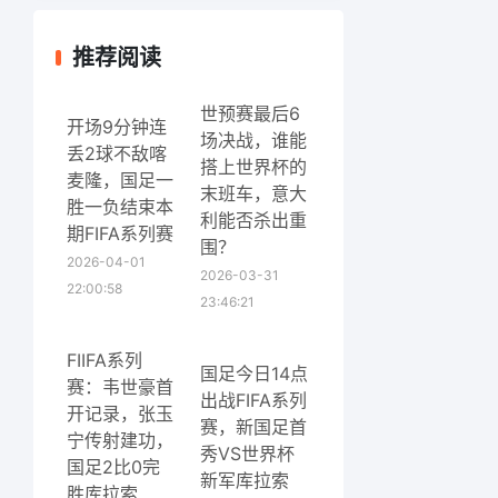
推荐阅读
世预赛最后6
开场9分钟连
场决战，谁能
丢2球不敌喀
搭上世界杯的
麦隆，国足一
末班车，意大
胜一负结束本
利能否杀出重
期FIFA系列赛
围？
2026-04-01
2026-03-31
22:00:58
23:46:21
FIIFA系列
国足今日14点
赛：韦世豪首
出战FIFA系列
开记录，张玉
赛，新国足首
宁传射建功，
秀VS世界杯
国足2比0完
新军库拉索
胜库拉索