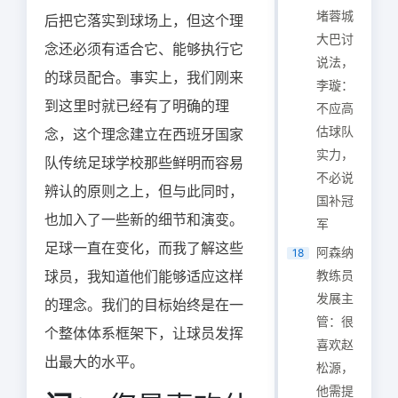
堵蓉城
后把它落实到球场上，但这个理
大巴讨
念还必须有适合它、能够执行它
说法，
的球员配合。事实上，我们刚来
李璇：
到这里时就已经有了明确的理
不应高
估球队
念，这个理念建立在西班牙国家
实力，
队传统足球学校那些鲜明而容易
不必说
辨认的原则之上，但与此同时，
国补冠
也加入了一些新的细节和演变。
军
足球一直在变化，而我了解这些
阿森纳
18
球员，我知道他们能够适应这样
教练员
发展主
的理念。我们的目标始终是在一
管：很
个整体体系框架下，让球员发挥
喜欢赵
出最大的水平。
松源，
他需提