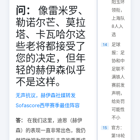
阳玉环
问：
像雷米罗、
领衔，
上海队
勒诺尔芒、莫拉
8人入
塔、卡瓦哈尔这
选
些老将都接受了
足球
14
报：足
您的决定，但年
协和中
轻的赫伊森似乎
足联不
满铁人
不是这样。
赛前发
声明，
无声抗议，赫伊森社媒转发
给处罚
Sofascore西甲赛季最佳阵容
可能性
不小
答：
在我们这里，迪恩（赫伊
官方：
15
森）的表现一直非常出色，我仍
第18轮