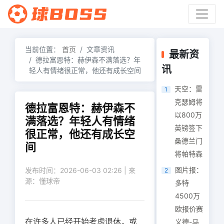
当前位置：
首页
文章资讯
最新资
德拉富恩特：赫伊森不满落选？年
讯
轻人有情绪很正常，他还有成长空间
天空：雷
1
克瑟姆将
德拉富恩特：赫伊森不
以800万
满落选？年轻人有情绪
英镑签下
很正常，他还有成长空
桑德兰门
间
将帕特森
图片报：
发布时间：2026-06-03 02:26 | 来
2
源：懂球帝
多特
4500万
欧报价赛
在许多人已经开始考虑退休，或
义德-马