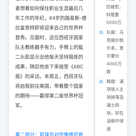
拉被拒，
者想着如何保住职业生涯最后几
科隆要
年工作的年纪，64岁的路易斯-德
5000万
拉富恩特即将迎来自己的世界杯
队报：马
3
首秀。见面时，这位西班牙国家
竞报价帕
队主教练握手有力，手臂上的肱
尔多，里
尔要价
二头肌显示出他每天坚持锻炼的
4000万
成果，随后他坐下来接受《ABC
欧
报》的采访。本周五，西班牙队
韩媒：浦
4
将启程前往美国，带着整个国家
项铁人主
的期待——赢得第二座世界杯冠
场掉落混
军。
凝土碎
块，好在
没砸中球
迷
第二部分：若球员对您像维尼修