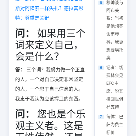
穆帅谈与
5
斯对阿隆索一样失礼？德拉富恩
阿布关
特：尊重是关键
系：当初
是他想签
问：
如果用三个
舍甫琴
词来定义自己，
科，我更
想要埃托
会是什么？
奥
记者：切
6
答：
三个词？我努力做一个正直
费林会见
的人，一个对自己决定非常坚定
EFC主
的人，一个忠于自己信念的人。
席，盼其
我忠于我认为应该捍卫的东西。
撤回世俱
杯支持
问：
您也是个乐
每体：巴
7
观主义者。这是
萨为费兰
标价