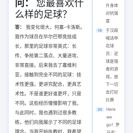
问：
您最喜欢什
升身体
么样的足球？
对抗强
度
答：
我变化很大，何塞-卡洛斯。
于汉超
19
我作为球员在毕尔巴鄂竞技成
喊话申
长，那里的足球非常英式：长
花球
员：足
传、争抢第二落点、大量进攻、
球是强
非常直接。后来我去了塞维利
者的游
亚，接触到完全不同的足球：技
戏，放
术性更强，更讲究配合，更具艺
下一切
去打好
术性。不是谁更好谁更坏，只是
比赛
不同。这些经历慢慢影响了我，
Here
20
与此同时，我也遇到过很多教
we
练，他们向我展示了不同的足球
go！罗
理念。当我开始执教时，我希望
马诺：