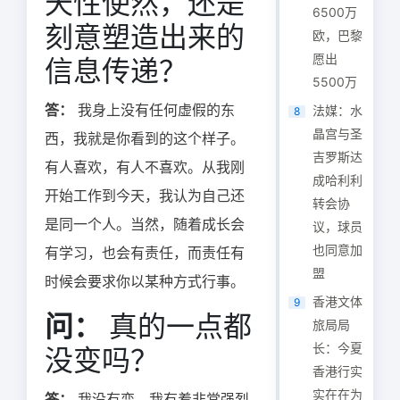
天性使然，还是
6500万
刻意塑造出来的
欧，巴黎
愿出
信息传递？
5500万
答：
我身上没有任何虚假的东
法媒：水
8
晶宫与圣
西，我就是你看到的这个样子。
吉罗斯达
有人喜欢，有人不喜欢。从我刚
成哈利利
开始工作到今天，我认为自己还
转会协
是同一个人。当然，随着成长会
议，球员
也同意加
有学习，也会有责任，而责任有
盟
时候会要求你以某种方式行事。
香港文体
9
问：
真的一点都
旅局局
长：今夏
没变吗？
香港行实
实在在为
答：
我没有变。我有着非常强烈