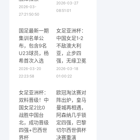
2026-03-27
2026-03-
08:51:01
27:21:50:50
国足最新一期
女足亚洲杯：
集训名单公
中国女足1-2
布，包含9名
不敌澳大利
U23球员，杨
亚，止步四
希首次入选
强，无缘卫冕
2026-03-20
2026-03-18
22:23:58
01:00:22
女足亚洲杯：
欧冠淘汰赛对
双料晋级！中
阵出炉，皇马
国女足2比0
曼城再相遇，
战胜中国台
阿森纳几乎锁
北，成功晋级
定四强，巴黎
四强+巴西世
切尔西世俱杯
界杯
决赛重演