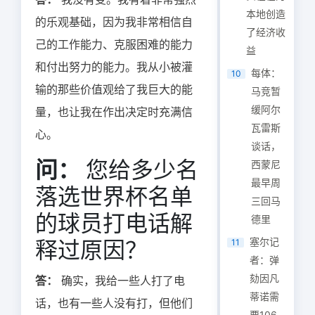
本地创造
的乐观基础，因为我非常相信自
了经济收
己的工作能力、克服困难的能力
益
和付出努力的能力。我从小被灌
每体：
10
输的那些价值观给了我巨大的能
马竞暂
缓阿尔
量，也让我在作出决定时充满信
瓦雷斯
心。
谈话，
问：
您给多少名
西蒙尼
最早周
落选世界杯名单
三回马
的球员打电话解
德里
塞尔记
释过原因？
11
者：弹
劾因凡
答：
确实，我给一些人打了电
蒂诺需
话，也有一些人没有打，但他们
要106