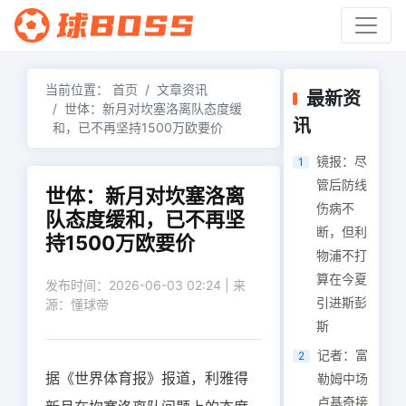
当前位置：
首页
文章资讯
最新资
世体：新月对坎塞洛离队态度缓
讯
和，已不再坚持1500万欧要价
镜报：尽
1
管后防线
世体：新月对坎塞洛离
伤病不
队态度缓和，已不再坚
断，但利
持1500万欧要价
物浦不打
算在今夏
发布时间：2026-06-03 02:24 | 来
引进斯彭
源：懂球帝
斯
记者：富
2
据《世界体育报》报道，利雅得
勒姆中场
卢基奇接