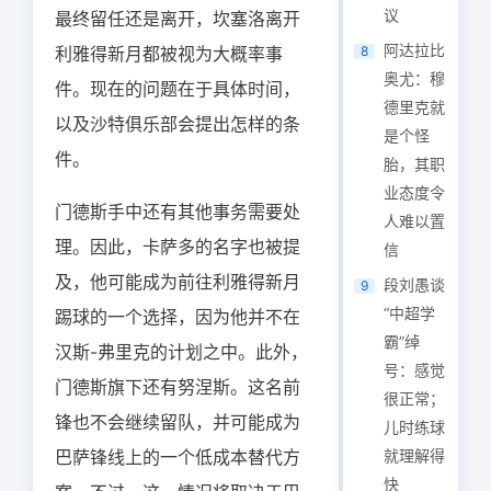
议
最终留任还是离开，坎塞洛离开
阿达拉比
利雅得新月都被视为大概率事
8
奥尤：穆
件。现在的问题在于具体时间，
德里克就
以及沙特俱乐部会提出怎样的条
是个怪
件。
胎，其职
业态度令
门德斯手中还有其他事务需要处
人难以置
理。因此，卡萨多的名字也被提
信
及，他可能成为前往利雅得新月
段刘愚谈
9
“中超学
踢球的一个选择，因为他并不在
霸”绰
汉斯-弗里克的计划之中。此外，
号：感觉
门德斯旗下还有努涅斯。这名前
很正常；
锋也不会继续留队，并可能成为
儿时练球
巴萨锋线上的一个低成本替代方
就理解得
快