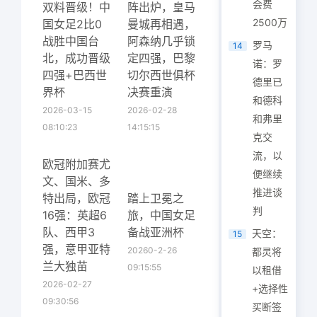
会费
双料晋级！中
阵出炉，皇马
2500万
国女足2比0
曼城再相遇，
战胜中国台
阿森纳几乎锁
罗马
14
北，成功晋级
定四强，巴黎
诺：罗
四强+巴西世
切尔西世俱杯
德里已
界杯
决赛重演
和德科
2026-03-15
2026-02-28
和弗里
08:10:23
14:15:15
克交
流，以
欧冠附加赛尤
便继续
文、国米、多
推进谈
特出局，欧冠
踏上卫冕之
判
16强：英超6
旅，中国女足
队、西甲3
备战亚洲杯
天空：
15
强，意甲亚特
20260-2-26
都灵将
兰大独苗
09:15:55
以租借
2026-02-27
+选择性
09:30:56
买断签