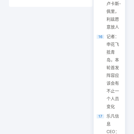
卢卡斯-
佩里，
利兹愿
意放人
记者：
16
申花飞
抵青
岛，本
轮首发
阵容应
该会有
不止一
个人员
变化
乐凡信
17
息
CEO：