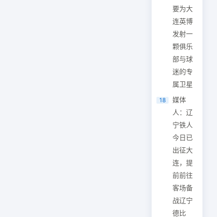
要为大
连英博
发射一
颗俱乐
部与球
迷的专
属卫星
媒体
18
人：辽
宁铁人
今日已
出征大
连，提
前前往
客场备
战辽宁
德比